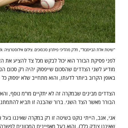
"שיטת אלת הבייסבול", חלק מהליכי פיתרון סכסוכים. צילום אילוסטרציה: BigStock
לפני פסיקת הבורר הוא יכול לבקש מכל צד להציע את ה
מודיע לשני הצדדים שהסכום שייפסוק יהיה רק סכום ה
באופן הקרוב ביותר לדעתו, והוא מתחייב שלא יפסוק כל 
הצדדים מבינים שבמקרה זה לא יתקיים מו"מ נוסף, והא
הבורר מאשר הצד השני. ברור שהבנה זו תביא להתמתנו
אני, אגב, הייתי נוקט בשיטה זו רק במקרה שאיננו בעל א
שאיננו צודק כלל), והוא בעל מאפיינים המכוונים לפשרה 