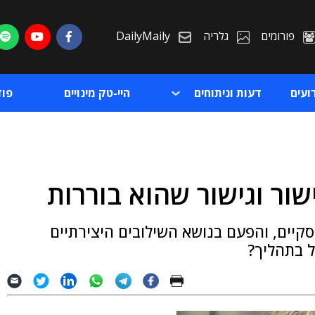
פורומים
גלריה
DailyMaily
ועים
דעות וניתוחים
היי-טק מינויים
פו
שור וגישור שהוא בוררות
ת
עסקיים, והפעם בנושא השילובים היצירתיים
ת
ל בתהליך?