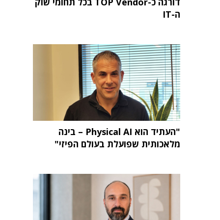
דורגה כ-TOP Vendor בכל תחומי שוק
ה-IT
"העתיד הוא Physical AI – בינה
מלאכותית שפועלת בעולם הפיזי"