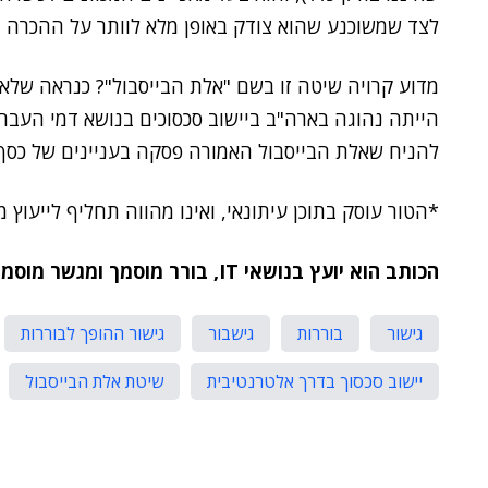
לצד שמשוכנע שהוא צודק באופן מלא לוותר על ההכרה 
מדוע קרויה שיטה זו בשם "אלת הבייסבול"? כנראה של
הייתה נהוגה בארה"ב ביישוב סכסוכים בנושא דמי העברה
להניח שאלת הבייסבול האמורה פסקה בעניינים של כסף
*הטור עוסק בתוכן עיתונאי, ואינו מהווה תחליף לייעוץ מ
הכותב הוא יועץ בנושאי IT, בורר מוסמך ומגשר מוסמך. בעברו היה מנמ"ר שירותי בריאות
גישור
בוררות
גישבור
גישור ההופך לבוררות
יישוב סכסוך בדרך אלטרנטיבית
שיטת אלת הבייסבול