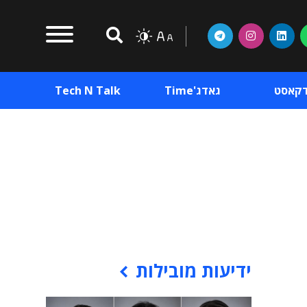
דקאסט
גאדג'Time
Tech N Talk
וכן פרסומי
תוכן פרסומי
וכן פרסומי
ידיעות מובילות