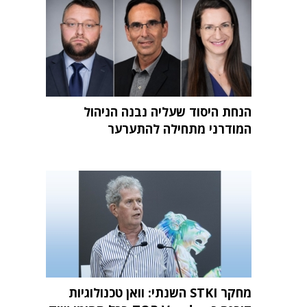
הנחת היסוד שעליה נבנה הניהול
המודרני מתחילה להתערער
מחקר STKI השנתי: וואן טכנולוגיות