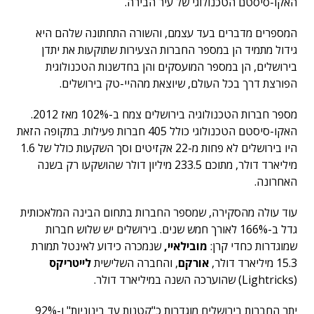
האקו-סיסטם הטכנולוגי של עיר הבירה.
המספרים מדברים בעד עצמם, והשורה התחתונה שלהם היא
גידול מתמיד הן במספר החברות הצעירות שתוקעות את יתדן
בירושלים, הן במספר המועסקים והן בחדשנות הטכנולוגית
הפורצת דרך בכל העולם, שיוצאת מההיי-טק בירושלים.
מספר חברות הטכנולוגיה בירושלים צמח ב-102% מאז 2012.
האקו-סיסטם הטכנולוגי כולל 405 חברות פעילות. בתקופה הזאת
היו בירושלים לא פחות מ-22 אקזיטים וסך השקעות כולל של 1.6
מיליארד דולר, מתוכם 233.5 מיליון דולר שהושקעו רק בשנה
האחרונה.
עוד עולה מהסקירה, שמספר החברות בתחום הבינה המלאכותית
גדל ב-166% לאורך חמש שנים. בירושלים יש שלוש חברות
שמוגדרות כחדי קרן:
מובילאיי,
שנמכרה כידוע לאינטל תמורת
15.3 מיליארד דולר,
אורקם
, והחברה השלישית
לייטריקס
(Lightricks) שהוערכה השנה במיליארד דולר.
יתר החברות בירושלים מוגדרות כ"קטנות עד בינוניות" ו-92%