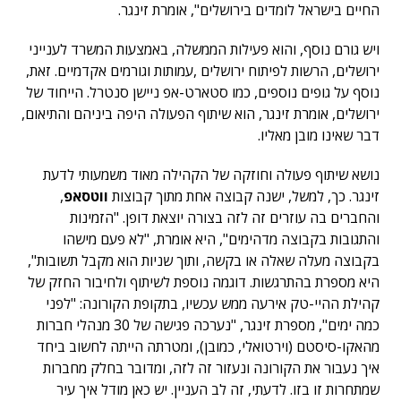
החיים בישראל לומדים בירושלים", אומרת זינגר.
ויש גורם נוסף, והוא פעילות הממשלה, באמצעות המשרד לענייני
ירושלים, הרשות לפיתוח ירושלים ,עמותות וגורמים אקדמיים. זאת,
נוסף על גופים נוספים, כמו סטארט-אפ ניישן סנטרל. הייחוד של
ירושלים, אומרת זינגר, הוא שיתוף הפעולה היפה ביניהם והתיאום,
דבר שאינו מובן מאליו.
נושא שיתוף פעולה וחוזקה של הקהילה מאוד משמעותי לדעת
זינגר. כך, למשל, ישנה קבוצה אחת מתוך קבוצות
ווטסאפ
,
והחברים בה עוזרים זה לזה בצורה יוצאת דופן. "הזמינות
והתגובות בקבוצה מדהימים", היא אומרת, "לא פעם מישהו
בקבוצה מעלה שאלה או בקשה, ותוך שניות הוא מקבל תשובות",
היא מספרת בהתרגשות. דוגמה נוספת לשיתוף ולחיבור החזק של
קהילת ההיי-טק אירעה ממש עכשיו, בתקופת הקורונה: "לפני
כמה ימים", מספרת זינגר, "נערכה פגישה של 30 מנהלי חברות
מהאקו-סיסטם (וירטואלי, כמובן), ומטרתה הייתה לחשוב ביחד
איך נעבור את הקורונה ונעזור זה לזה, ומדובר בחלק מחברות
שמתחרות זו בזו. לדעתי, זה לב העניין. יש כאן מודל איך עיר