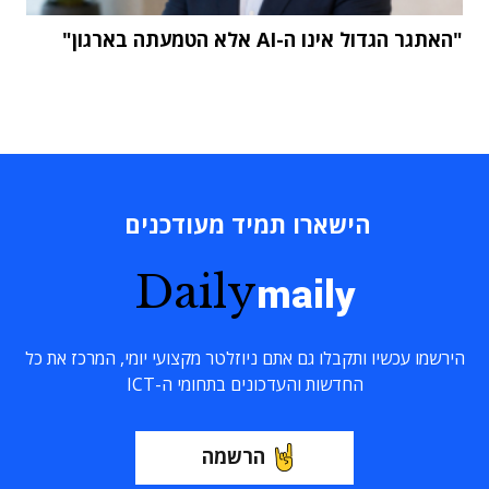
"האתגר הגדול אינו ה-AI אלא הטמעתה בארגון"
הישארו תמיד מעודכנים
Daily
maily
הירשמו עכשיו ותקבלו גם אתם ניוזלטר מקצועי יומי, המרכז את כל
החדשות והעדכונים בתחומי ה-ICT
הרשמה