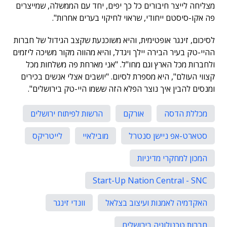
מצליחה לייצר חיבורים כל כך יפים, יחד עם הממשלה, שמייצרים
פה אקו-סיסטם ייחודי, שראוי לחיקוי בערים אחרות".
לסיכום, זינגר אופטימית, והיא משוכנעת שקצב הגידול של חברות
ההיי-טק בעיר הבירה יילך ויגדל, והיא מהווה מקור משיכה ליזמים
ולחברות מכל הארץ וגם מחו"ל. "אני מארחת פה משלחות מכל
קצווי העולם", היא מספרת לסיום. "יושבים אצלי אנשים בכירים
ומנסים להבין איך נוצר הפלא הזה ששמו היי-טק בירושלים".
מכללת הדסה
אורקם
הרשות לפיתוח ירושלים
סטארט-אפ ניישן סנטרל
מובילאיי
לייטריקס
המכון למחקרי מדיניות
Start-Up Nation Central - SNC
האקדמיה לאמנות ועיצוב בצלאל
וונדי זינגר
חברות טכנולוגיה בירושלים