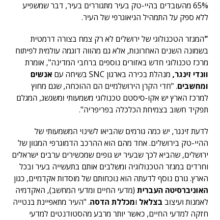
65% מהעובדים בהיי-טק בעיר מתגוררים בעיר, דבר שמשפיע
ללא ספק על התמהיל הגיאוגרפי של העיר.
"
המגזר הטכנולוגי של ירושלים לא רק צמח בצורה דרמטית
בשמונה השנים האחרונות, אלא גם מהווה דוגמה עולמית לפיתוח
מרכז טכנולוגי חדש באזורים נוספים ברחבי המדינה", אומרת
וונדי זינגר,
מנהלת בכירה בארגון SNC בשיחה עם
אנשים
ומחשבים
. "חדי הקרן הירושלמיים הם ההוכחה, שגם מחוץ
למרכז הארץ יש אקו-סיסטם טכנולוגי משמעותי ומשגשג, המגלם
תפקיד חשוב בצמיחת הכלכלה בפריפריה".
לדעת זינגר, יש כמה גורמים שהביאו לשינוי המשמעותי של
ההיי-טק בירושלים. אחד מהם הוא ההרכב הדמוגרפי המגוון של
ירושלים, שהביא לכך שבעיר יש גופים שמכשירים ערבים ישראלים
וחרדים במגזר הטכנולוגיה ומשלבים אותם בתעשייה בעיר ובכל
הארץ. גורם נוסף לדעתה הוא נוכחותם של מוסדות אקדמיים, כגון
האוניברסיטה העברית
(מדעי החיים ומדעי המחשב), האקדמיה
לאמנות ועיצוב
בצלאל
ו
מכללת הדסה
. "העיר מתאפיינת בנטייה
חזקה למדעי החיים, כאשר יותר מרבע מהסטודנטים למדעי