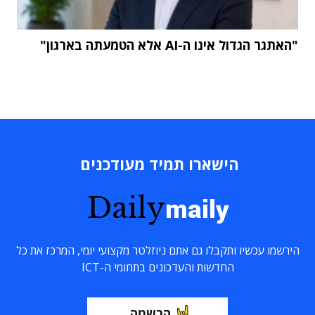
"האתגר הגדול אינו ה-AI אלא הטמעתה בארגון"
הישארו תמיד מעודכנים
Daily
maily
הירשמו עכשיו ותקבלו גם אתם ניוזלטר מקצועי יומי, המרכז את כל
החדשות והעדכונים בתחומי ה-ICT
הרשמה