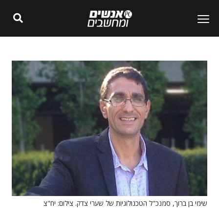
שימי בן ברוך, סמנכ"ל הטכנולוגיות של שערי צדק. צילום: יח"צ