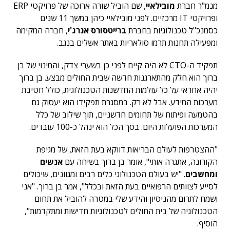
מנמ"ר חברת
מובילאיי
, שם הוביל שורה ארוכה של פרויקטי ERP
ופרויקטי IT מרכזיים. לפני מובילאיי כיהן במשך 11 שנים
כסמנכ"ל טכנולוגיות בחברת
ברייטסורס אנרג'י
, חברה המקימה
ומפעילה תחנות תרמו סולאריות באתר אשלים בנגב.
תפקיד ה-CTO לא היה קיים לפני כן בשערי צדק, והמינוי של בן
ברוך הוא חלק מהתארגנות חדשה שבית החולים מבצע. בן ברוך
יהיה אחראי על כל עולמות החדשנות הטכנולוגית, כולל חטיבת
מערכות המידע. אבל לא רק. במסגרת תפקידו הוא יעסוק גם
בהטמעה ופיתוח של תחומים חדשניים, תוך שילוב של כלל
המערכות הפועלות היום. בסך הכל הוא ינהל כ-100 עובדים.
"ההצטרפות לעולם הבריאות דווקא בעת הזאת, של מגיפת
הקורונה, אתגרה אותי", אומר בן ברוך בשיחה עם
אנשים
ומחשבים
. "יש בעולם הטכנולוגי כלים רבים ומגוונים, שיכולים
לסייע לצוותים הרפואיים בעת הזאת ובכלל", אמר בן ברוך. "אני
ושמח לתרום מהניסיון והידע שלי במטרה להוביל את תחום
הטכנולוגיה של בית החולים לטכנולוגיות חדישות ומתקדמות",
הוסיף.