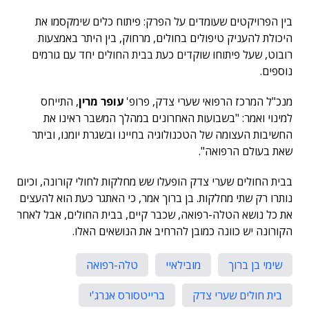
בין הפרויקטים שעומדים על הפרק: פיתוח כלים שימקסמו את
היכולת להעניק טיפולים בחולים, מרחוק, בין היתר באמצעות
רובוט, שעל פיתוחו שוקדים כעת בבית החולים יחד עם גורמים
נוספים.
מנכ"ל המרכז הרפואי שערי צדק, פרופ'
עופר מרין
, התייחס
למינוי ואמר: "בשבועות האחרונים במהלך המשבר ראינו את
החשיבות העצומה של הטכנולוגיה בחיינו ובשגרת יומנו, וביתר
שאת בעולם הרפואה".
בבית החולים שערי צדק הופעלו שש מחלקות לחולי קורונה, וכיום
נותרו רק שתי מחלקות. בן ברוך אמר, כי האתגר כעת הוא להעצים
את כל נושא הטלה-רפואה, שכבר קיים, בבית החולים, אבל לאחר
הקורונה יש כוונה כמובן להרחיב את הנושאים האלו.
שימי בן ברוך
מובילאיי
טלה-רפואה
בית חולים שערי צדק
ברייטסורס אנרג'י