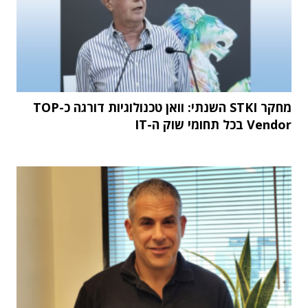
מחקר STKI השנתי: וואן טכנולוגיות דורגה כ-TOP
Vendor בכל תחומי שוק ה-IT