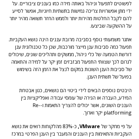
לפשוטים לתפעול וניהול באותה מידה כמו בעננים ציבוריים. על
ידי מתן אפשרויות צריכה גמישות בתשתיות חיוניות, אפשר לסייע
להם לקבל החלטות מהירות יותר ולממש החזר תשואה מהיר יותר
על ההשקעה שביצעו.
אתגר משמעותי נוסף בסביבה מרובת עננים הינה נושא העקביות.
תפעול כמה סביבות ענן מייצר מורכבות, שכן כל טכנולוגית ענן
דורשת הטמעה של כלי ניהול, ממשקים ותהליכים שונים, שיכולים
לגרום לכך שצוותי התפעול מבזבזים זמן יקר על למידה והתאמה
של סביבות הענן השונות במקום לנצל את הזמן הזה בשימוש
בפועל של תשתית הענן.
היבטים נוספים הבאים לידי ביטוי הם נושאים, כגון אבטחת
המידע, העברה או הגירה של עומסי עבודה ואפליקציות בין
העננים השונים, אשר יכולים להצריך התאמות ו-Re-
platforming יקר וארוך.
על פי מחקר של
VMware,
כ-83% מהלקוחות רואים את נושא
העקביות והתאימות בין העננים והמעבר בין הענן הפרטי במרכז