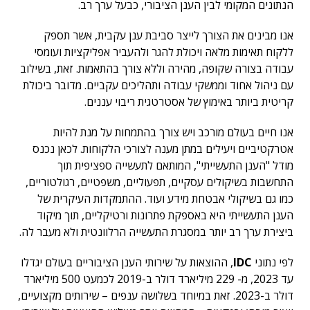
הנתונים המקומי לבין הענן הציבורי, כבעל ערך רב.
אנו מבינים את הצורך לייצר סביבת ענן עקבית, אשר תספק
ללקוח תאימות מלאה ויכולת להגר ולהעביר אפליקציות ועומסי
עבודה בצורה שקופה, מהירה וללא צורך בהתאמות. זאת, בשילוב
עם ניהול אחוד וממשקי עבודה ותהליכים עקביים. מדובר ביכולת
קריטית ביותר באימוץ של אסטרטגית ריבוי עננים.
אנו חיים בעולם מורכב ויש צורך בהתמחות על מנת להיות
אטרקטיביים ויעילים במתן מענה לצורכי הלקוחות. לכאן נכנס
מודל "הענן התעשייתי", המותאם לתעשייה ספציפית תוך
התחשבות בשיקולים עסקיים, תפעוליים, משפטיים, רגולטוריים,
כמו גם בשיקולי אבטחת מידע ועוד. ההתמקדות העיקרית של
הענן התעשייתי היא באספקת פתרונות ורטיקליים, תוך מיקוד
ביצירת ערך רב יותר במסגרת התעשייה הרלוונטית ולא מעבר לה.
לפי נתוני
IDC
, ההוצאות על שירותי הענן הציבוריים בעולם יגדלו
עד 2023, מ- 229 מיליארד דולר ב-2019 לכמעט 500 מיליארד
דולר ב-2023. זאת במיוחד בשלושה ענפים – שירותים מקצועיים,