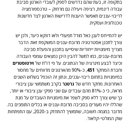
בתקופה זו, בעת שהם נדרשים לספק לעובדי הארגון סביבת
עבודה דינמית, רציפה ויעילה גם מרחוק – טרנספורמציה
לריבוי-עננים תאפשר היענות לדרישות הארגון לצד חדשנות
טכנולוגית ועסקית.
יש להתייחס לענן כאל מודל תפעולי ולאו דווקא כיעד, ולכן יש
צורך לתכנן אסטרטגיה מרובת-עננים המשקפת זאת. הדבר
מצריך מיומנויות ייחודיות שיסייעו בתכנון והפעלת סביבה
מרובת-עננים, כמו למשל להבין היכן נמצאים עומסי העבודה
וכיצד לבצע מיגרציה של הנתונים. על פי דו"ח של
וירטוסטרים
וחברת המחקר
451
, כ-90% מהארגונים מדווחים על מחסור
במיומנויות בתחום ריבוי-עננים, ונתון זה הוכפל בשלוש השנים
האחרונות. מחקר חדש של
גרטנר
בקרב משתמשי ענן ציבורי
מראה, כי כ-81% מהם עובדים עם שני ספקי ענן ציבורי או יותר,
כך שיש צורך ללא ספק לשפר את מיומנויות העובדים על מנת
שהללו יהיו מעורים בסביבה מרובת-עננים או בכלים התומכים בה.
מדובר במגמה חשובה, שתמשיך להתחזק ב-2020, עם התפתחות
שוק המולטי-קלאוד.