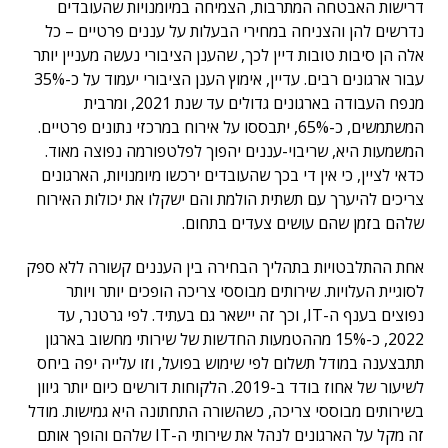
דרישות האבטחה המתרבות, הצמיחה במיומנויות שהעובדים
נדרשים להן והצניחה במחירי הבעלות על עננים פרטיים – כל
אלה הן סיבות טובות דיין לכך, שהענן הציבורי נעשה מעניין יותר
עבור ארגונים רבים. עדיין, אימוץ הענן הציבורי יעמוד על כ-35%
מנפח העבודה בארגונים גדולים עד שנת 2021, ומרבית
המשתמשים, כ-65%, יתבססו על אירוח במרכזי נתונים פרטיים.
המשמעות היא, שריבוי-עננים יהפוך לפלטפורמה נפוצה מאוד.
כדאי לציין, כי אין די בכך שהעובדים ירכשו מיומנויות, הארגונים
צריכים להיערך עם תשתית הולמת והם ישקלו את יכולות האירוח
שלהם בזמן שהם עושים צעדים בתחום.
אחת ההתלבטויות בתהליך הבחירה בין העננים קשורה ללא ספק
לסוגיית העלויות. שירותים מבוססי צריכה הופכים יותר ויותר
נפוצים בענף ה-IT, וכך זה יישאר גם בעתיד. לפי גרטנר, עד
2022, כ-15% מההטמעות החדשות של שירותי מחשוב בארגון
תתבצענה במודל תשלום לפי שימוש בפועל, וזו עלייה יפה ביחס
לשיעור של אחוז בודד ב-2019. הלקוחות דורשים כיום יותר גיוון
בשירותים מבוססי צריכה, כשהשורה התחתונה היא גמישות. מודל
זה מקל על הארגונים לנהל את שירותי ה-IT שלהם והופך אותם