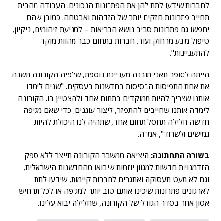
לחברות שידעו לתת להן את הפתרונות הנכונים. העבודה מהבית
תחייב פתרונות חזקים יותר של הזדהות ואבטחה. כמובן שהם
יחפשו גם פתרונות סביב נושא הבריאות – למניעת זיהומים, ניקיון,
טיפול מונע מרחוק ועוד. חברות בתחום כבר מהוות מוקד
להתעניינות".
הייתה לסופר תאני תובנה מעניינת נוספת, שלפיה הקורונה תשנה
את אחת התפיסות הבסיסות בחדשנות בעסקים. "שנים לימדו
אותנו שצריך להיות ממוקדים בתחום אחד ולהצטיין בו. הקורונה
לימדה אותנו שחייבים להתפזר, ליצור עוגנים, כדי שאם מגיפה
חדשה חלילה תחסל תחום אחד, שתהיה לנו היכולת להיות
גמישים ולשרוד", אמרה.
בשורה התחתונה:
היציאה ממשבר הקורונה תייצר ללא ספק
הזדמנויות חדשות למגוון יוזמות שיבואו מהחדשנות הישראלית,
וגם לא מעט תעסוקה ואתגרים לחברות קיימות, שידעו לתת
לארגונים פתרונות שיכינו אותם טוב יותר למגיפה או לכל תרחיש
אסון אחר בסדר הגודל של הקורונה, שחלילה יבוא עלינו.