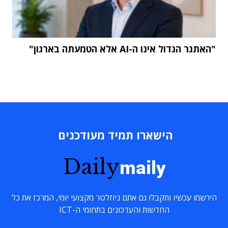
"האתגר הגדול אינו ה-AI אלא הטמעתה בארגון"
הישארו תמיד מעודכנים
Daily
maily
הירשמו עכשיו ותקבלו גם אתם ניוזלטר מקצועי יומי, המרכז את כל
החדשות והעדכונים בתחומי ה-ICT