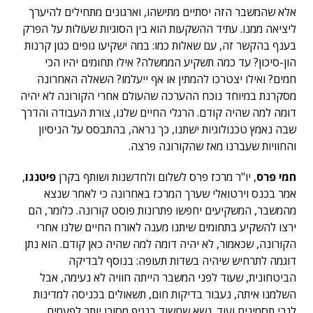
אלא שהמשבר הזה יסתיים מתישהו, וארגונים מתחילים להיערך
ליציאה ממנו. עתיד ההשקעות הוא בין הסוגיות שעולות על הפרק
בענף בהקשר זה, עם שאלות כמו: במה ישקיעו גופים כגון קרנות
הון-סיכון? עד כמה תשקיע הממשלה? אילו תחומים יהיו הכי
חמים? ואילו יצטרכו להמתין או אף ייעלמו? השאלה האחרונה
מסקרנת במיוחד נוכח ההערכה שהעולם אחרי הקורונה לא יהיה
דומה למה שהיה קודם. הרגלי החיים שלנו, צורת העבודה והדרך
שבה נאמץ טכנולוגיות ישתנו, כך נראה, בהתבסס על הניסיון
והחוויות שעברנו מאז שהקורונה פרצה.
חמי פרס
, יו"ר מרכז פרס לשלום ולחדשנות ושותף בקרן
פיטנגו
,
אמר בכנס וירטואלי שערך המרכז באחרונה כי לאחר שנצא
מהמשבר, המשקיעים יחפשו פתרונות פוסט קורונה. כלומר, הם
ירצו להשקיע בתחומים שיתנו מענה לאורח החיים שלנו אחרי
הקורונה, שכאמור, לא יהיה דומה למה שהיה כאן קודם. הוא נתן
דוגמה לתרחיש שיהיה בשדות תעופה: בנוסף לבדיקה
הביטחונית, שעוד לפני המשבר הייתה חוויה לא נעימה, אבל
השלמנו איתה, נעבור בדיקות חום, תשאולים בכניסה למדינות
לגבי תסמינים ועוד. נשא שחשוד בנגיף מסוכן יותר לפעמים