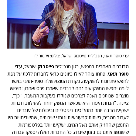
עדי סופר תאני, מנכ"לית פייסבוק ישראל. צילום: ויקטור לוי
הדוברים האחרים במפגש, כגון מנכ"לית
פייסבוק
ישראל,
עדי
סופר תאני
, פתחו צוהר לאילו כיוונים כדאי לחברות ללכת על מנת
לחפש פתרונות להשקעה. נקודת המוצא שלה סופר-תאני באשר
ל-מה יחפשו המשקיעים זהה לדברים שאמרו פרס ואהרון: חיפוש
מוצרים שנותנים מענה לצרכים שנולדו בעקבות המשבר. "כך",
ציינה, "הנחת היסוד היא שכאשר המשק יחזור לפעילות, חברות
ישקיעו הרבה יותר בתהליכים דיגיטליים וביכולות של עובדים
לעבוד מהבית; רשתות קמעונאיות ונותני שירותים, שהשליחויות היו
החמצן שהחזיק אותם מעל המים, ישקיעו יותר בפלטפורמות
שישמשו אותם גם בזמן שיגרה. כל החברות האלה יספקו עבודה