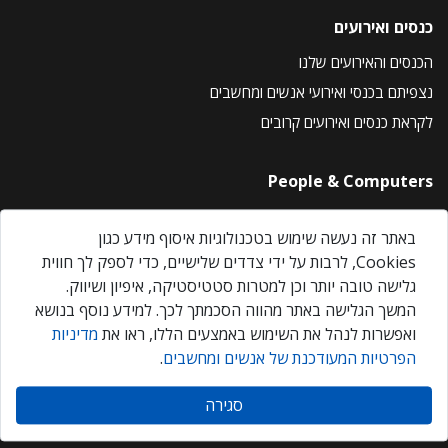
כנסים ואירועים
הכנסים והאירועים שלנו
נצפיתם בכנסי ואירועי אנשים ומחשבים
לקראת כנסים ואירועים קרובים
People & Computers
About Us
באתר זה נעשה שימוש בטכנולוגיות איסוף מידע כגון
Privacy Policy
Cookies, לרבות על ידי צדדים שלישיים, כדי לספק לך חווית
Contact Us
גלישה טובה יותר וכן למטרות סטטיסטיקה, איפיון ושיווק.
Our Events
המשך הגלישה באתר מהווה הסכמתך לכך. למידע נוסף בנושא
ואפשרות לנהל את השימוש באמצעים הללו, ראו את
מדיניות
הפרטיות המעודכנת של אנשים ומחשבים
.
אנשים ומחשבים © 2026 – כל הזכויות שמורות
סגירה
Created by