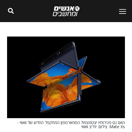
האם גם מכירותיו יצטמצמו? הסמארטפון המתקפל החדש של וואווי -
Mate Xs. צילום: יח"צ וואווי