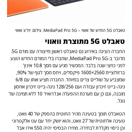
טאבלט 5G החדש של וואווי – MediaPad Pro 5G. צילום: יח"צ וואווי
טאבלט 5G מתוצרת וואווי
החברה הציגה באירוע גם טאבלט ראשון מייצורה עם מודם 5G.
מדובר ב-MediaPad Pro 5G, שחברו בלי המודם החדש הוצע
לפני כחצי שנה בלבד. המכשיר מגיע עם מסך 10.8 אינץ'
ברזולוציית 2560×1600 פיקסלים, ויחס מסך לגוף של 90%,
שמצביע על שוליים צרים במיוחד. החברה תציע אותו עם 6/8
גיגה-בייט זיכרון עבודה ועם 128/256 גיגה-בייט זיכרון אחסון
מובנה, וגם כן עם מערכת ההפעלה אנדרואיד 10 ללא תמיכה של
גוגל.
הטאבלט תומך בטעינה מהיר החוטית בהספק של 40 וואט,
טעינה אלחוטית של 27 וואט, והוא יושק יחד עם עט אלקטרוני
וכן כיסוי מקלדת לבחירה. מחירו הבסיסי יהיה 550 אירו אבל