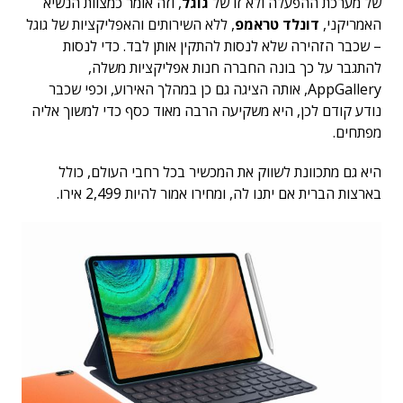
של מערכת ההפעלה ולא זו של
גוגל
, וזה אומר כמצוות הנשיא
האמריקני,
דונלד טראמפ
, ללא השירותים והאפליקציות של גוגל
– שכבר הזהירה שלא לנסות להתקין אותן לבד. כדי לנסות
להתגבר על כך בונה החברה חנות אפליקציות משלה,
AppGallery, אותה הציגה גם כן במהלך האירוע, וכפי שכבר
נודע קודם לכן, היא משקיעה הרבה מאוד כסף כדי למשוך אליה
מפתחים.
היא גם מתכוונת לשווק את המכשיר בכל רחבי העולם, כולל
בארצות הברית אם יתנו לה, ומחירו אמור להיות 2,499 אירו.