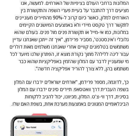
המלונות ברחבי העולם בציפיות של האורחים. למעשה, אנו
מציעים דרך להתגבר על בעיית פערי השפה והתקשורת בין
האורחים למלון, כאשר כיום קרוב ל-90% מהתיירים מעוניינים
לתקשר דרך טקסט מיידי ולא באמצעים המיושנים הקיימים
במלונות, כמו אי-מייל או תקשורת פנים מול פנים. בעולם שהוא
גלובלי ו'אינסטנט', מסביר פרידמן, "איך זה ייתכן שאנחנו עדיין
משתמשים בטלפונים קוויים אחרי שאנחנו משלמים מאות דולרים
עבור לינה ללילה? מתוך נקודת מוצא זו, הפתרון שלנו מיועד לכל
מי שמעוניין לדבר עם המלון שהזמין באפליקציות שהוא כבר
משתמש בהן, ללא צורך להוריד אפליקציה חדשה".
כך, לדוגמה, מספר פרידמן, "אורחים ישראלים ידברו עם המלון
בשפה העברית דרך וואטסאפ. תיירים סינים ידברו עם המלון
בסינית, דרך ווי-צ'ט. המלון, מכיוונו, יכול להגיב ללקוחות
הבינלאומיים המגוונים באמצעות מערכת אחת, בשפת האם שלו.