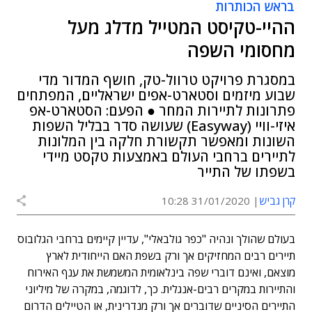
בראש הכותרות
ההיי-טקיסט המטייל מדלג מעל
מחסומי השפה
במסגרת פרויקט טרוול-טק, חושף המדור מדי
שבוע מיזמים וסטארט-אפים ישראליים, המפתחים
פתרונות לתיירות המחר ● הפעם: הסטארט-אפ
איזי-וויי (Easyway) שעושה סדר בבליל השפות
השונות ומאפשר תקשורת חלקה בין המלונות
לתיירים ברחבי העולם באמצעות טקסט מיידי
בשפתו של התייר
קרן גביש
31/01/2020 10:28
בעולם שהולך ונהיה "כפר גולבאלי", עדיין קיימים ברחבי הגלובוס
תיירים רבים המחזיקים אך ורק בשפת האם הייחודית לארץ
מוצאם, ואינם דוברי שפה בינלאומית המשמשת את ענף האירוח
והתיירות במקרים רבים-אנגלית. כך, לדוגמה, במקרה של מיליוני
התיירים הסיניים שדוברים אך ורק מנדרינית, או הטיילים הדרום