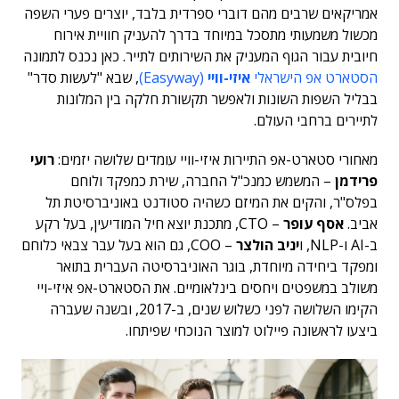
אמריקאים שרבים מהם דוברי ספרדית בלבד, יוצרים פערי השפה
מכשול משמעותי מתסכל במיוחד בדרך להעניק חוויית אירוח
חיובית עבור הגוף המעניק את השירותים לתייר. כאן נכנס לתמונה
הסטארט אפ הישראלי
איזי-וויי
(Easyway)
, שבא "לעשות סדר"
בבליל השפות השונות ולאפשר תקשורת חלקה בין המלונות
לתיירים ברחבי העולם.
מאחורי סטארט-אפ התיירות איזי-וויי עומדים שלושה יזמים:
רועי
פרידמן
– המשמש כמנכ"ל החברה, שירת כמפקד ולוחם
בפלס"ר, והקים את המיזם כשהיה סטודנט באוניברסיטת תל
אביב.
אסף עופר
– CTO, מתכנת יוצא חיל המודיעין, בעל רקע
ב-AI ו-NLP, ו
יניב הולצר
–
COO, גם הוא בעל עבר צבאי כלוחם
ומפקד ביחידה מיוחדת, בוגר האוניברסיטה העברית בתואר
משולב במשפטים ויחסים בינלאומיים. את הסטארט-אפ איזי-ויי
הקימו השלושה לפני כשלוש שנים, ב-2017, ובשנה שעברה
ביצעו לראשונה פיילוט למוצר הנוכחי שפיתחו.