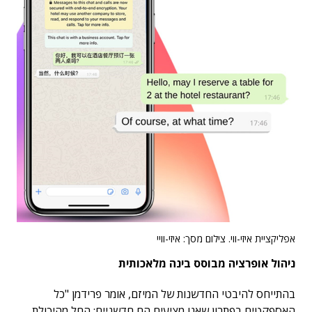
אפליקציית איזי-ווי. צילום מסך: איזי-וויי
ניהול אופרציה מבוסס בינה מלאכותית
בהתייחס להיבטי החדשנות של המיזם, אומר פרידמן "כל
האספקטים בפתרון שאנו מציעים הם חדשניים: החל מהיכולת