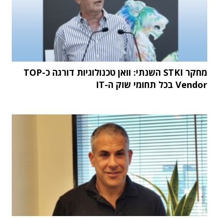
מחקר STKI השנתי: וואן טכנולוגיות דורגה כ-TOP
Vendor בכל תחומי שוק ה-IT