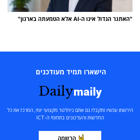
"האתגר הגדול אינו ה-AI אלא הטמעתה בארגון"
הישארו תמיד מעודכנים
Daily
maily
הירשמו עכשיו ותקבלו גם אתם ניוזלטר מקצועי יומי, המרכז את כל
החדשות והעדכונים בתחומי ה-ICT
הרשמה