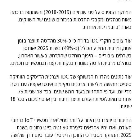
המחקר התפרס על פני שנתיים (2018-2019) והשתתפו בו כמה
מאות מנהלים ומקבלי החלטות במגזרים שונים של השווקים,
בארה"ב ובמדינות אחרות.
עוד צופים חוקרי IDC בדו"ח כי כ-30% מהדטה תיווצר בזמן
אמת, ומרבית המידע הכולל (כ-49%) בשנת 2025 יאוחסן
בשרתים ציבוריים – היפוך מוחלט שהתרחש בעשור האחרון,
במהלכו מרבית הדטה נשמרת בנקודות קצה ובמכשירים חכמים.
עוד נתונים מהדו"ח המשותף של IDC ויצרנית הדיסקים הוותיקה
סיגייט: חמישה מיליארד צרכנים מקיימים אינטראקציה עם דטה
מדי יום, ועל פי התחזיות בעוד חמש שנים, בכל 18 שניות 75
אחוזים מאוכלוסיית העולם תייצר חיבור בין אדם למכונה בכל 18
שניות.
החיבורים יווצרו בין היתר על יותר ממיליארד מכשירי IoT ברחבי
העולם, ואלו יהיו אחראים ליצירת 90 זטה בייט נתונים בשנת
2025. המחקר מסביר כי התוכן הדיגיטלי עובר כיום דרך שלושה