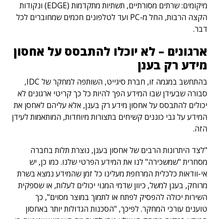
מיקומים: שרתים מסורתיים, תשתיות מתקדמות (EDGE) ונקודות
הקצה הרבות, החל מ-PC ועד לטלפונים חכמים שמחוברים לכל
דבר.
ארגונים – לא יוכלו להתבסס על אחסון
מידע רק בענן
בהתחשב במגמה זו, חברת סיגייט, השותפה למחקר של IDC,
סבורה שבעידן שבו המידע הפך להיות כל כך קריטי ארגונים לא
יכולים להתבסס על אחסון מידע רק בענן, אלא עליהם לאחסן את
המידע על גבי כוננים קשיחים בתצורות מיוחדות, המותאמות לעידן
הזה.
"לצד היתרונות הרבים של אחסון בענן, נוצרת תלות בחברה
מסחרית "שמשכירה" לנו את המידע הפרטי שלנו. כמו כן, יש
אי-וודאות כלכלית המרחפת מעלינו כל זמן שהמידע נמצא בשרת
מרוחק, בענן למשל, כיוון שדמי המנוי יכולים לעלות, או שספקית
השירות יכולה להפסיק לפתח או לתמוך במוצר מסוים", כך
טוענים עורכי המחקר. לפיכך, "הסכנות הגדולות יותר באחסון