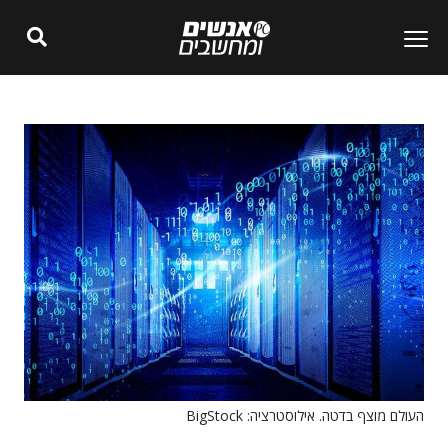
העולם מוצף בדטה. אילוסטרציה: BigStock