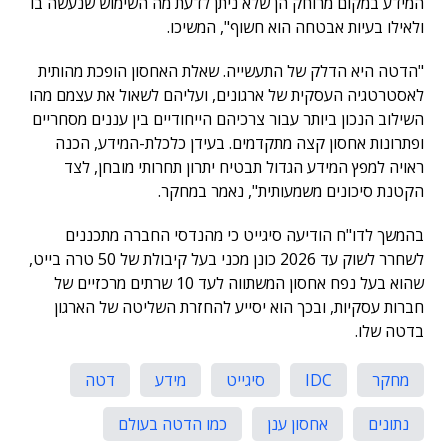
המידע במקום מרוחק הן שלא ניתן לדעת מה השימוש שנעשה בו
ולאילו בעיות אבטחה הוא חשוף", המשיכו.
"הדטה היא הדלק של התעשייה. שאלת האחסון הופכת מהותית
לאסטרטגיה העסקית של ארגונים, ועליהם לשאול את עצמם מהו
השילוב הנכון ביותר עבור צרכיהם הייחודיים בין עננים מסחריים
ופתרונות אחסון קצה מתקדמים. בעידן כלכלת-המידע, הכנה
ראויה למפץ המידע הגדול תבטיח יתרון תחרותי מובחן, לצד
הקטנת סיכונים משמעותית", נאמר במחקר.
בהמשך לדו"ח הודיעה סיגייט כי מהנדסי החברה מתכננים
לשחרר לשוק עד 2026 כונן מכני בעל קיבולת של 50 טרה בייט,
שהוא בעל נפח אחסון המשתווה לעד 10 שרתים מרכזיים של
חברות עסקיות, ובכך הוא יסייע להחזרת השליטה של הארגון
בדטה שלו.
מחקר
IDC
סיגייט
מידע
דטה
נתונים
אחסון ענן
כמו הדטה בעולם