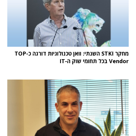
מחקר STKI השנתי: וואן טכנולוגיות דורגה כ-TOP
Vendor בכל תחומי שוק ה-IT