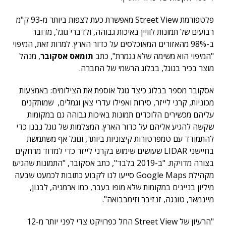
פלטפורמת Street View מאפשרת כעת לצפות ביותר מ-93 ק"מ
רבועים של תמונות לוויין באיכות גבוהה, ולדברי גוגל, מדובר
ב-98% מהאזורים המאוכלסים על כדור הארץ. למרות זאת, המיפוי
"המיפוי הוא משימה שלא נגמרת", כתב
תומאס אסקובר
, מנהל
מוצר בכיר בגוגל, בבלוג הרשמי של החברה.
אסקובר מספר בבלוג כיצד גוגל אוספת את הצילומים: באמצעות
מכוניות, קרני לייזר, סירות ואפילו עדרי צאן וגמלים, שמותקנים
עליהם מכשירים הלוכדים תמונות באיכות גבוהה גם במקומות
שקשה להגיע אליהם על כדור הארץ. המצלמות של גוגל נבנו כדי
להתמודד עם טמפרטורות קיצוניות ביותר, וגוגל אף משתמשת
בחיישני LIDAR שעושים שימוש בקרני לייזר כדי למדוד מרחקים
בצורה מדויקת. "ב-2019 בלבד", כתב אסקובר, "התמונות שהגיעו
מקהילת Google Maps סייעו לנו לקבוע כתובות לכמעט שבעה
מיליון בניינים במקומות שלא מופו בעבר, כמו ארמניה, לבנון,
מיינמאר, טונגה, זנזיבר וזימבבואה".
"הרעיון של Street View החל כפרויקט צדי לפני יותר מ-12