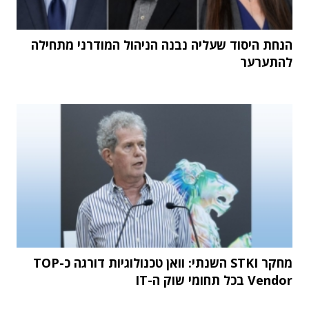
הנחת היסוד שעליה נבנה הניהול המודרני מתחילה
להתערער
מחקר STKI השנתי: וואן טכנולוגיות דורגה כ-TOP
Vendor בכל תחומי שוק ה-IT