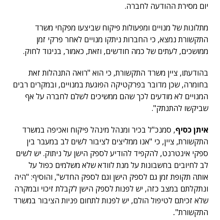
יום מסירת ההודעה לחברה.
מתלונות של מנויים ומפעולות פיקוח שביצעו מפקחי משרד
התקשורת נמצא, כי החברות ניתקו מנויים לאחר פרקי זמן
ממושכים, לעתים של כמה חודשים, וזאת, כאמור, בניגוד לחוק.
בהודעתו, ציין משרד התקשורת, כי הוא "רואה התנהלות זאת
בחומרה, שכן מדובר בפרקטיקה הפוגעת במנויים, ובמקרים רבים
המנויים לא מודעים לכך שהם ממשיכים לשלם לחברה על אף
שביקשו להתנתק".
איתן כסיף
, סמנכ"ל בכיר ומנהל מינהל פיקוח ואכיפה במשרד
התקשורת, ציין, כי "אנו ממליצים לציבור לשים לב במעבר בין
ספקי אינטרנט, להקפיד להודיע לספק הישן על ניתוק. יש לשים
לב לחיובים בחשבונות על מנת לוודא שלא משלמים כפול על
אותה תקופת זמן גם לספק הישן וגם לספק החדש", והוסיף: "היה
ונתקלתם במצב כזה, יש לפנות לספק הישן לקבלת זיכוי ובמקרה
שלא זכיתם לטיפול הולם, יש לפנות לתחום פניות הציבור במשרד
התקשורת"
.