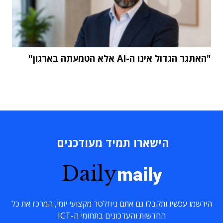
"האתגר הגדול אינו ה-AI אלא הטמעתה בארגון"
הישארו תמיד מעודכנים
Daily
maily
הירשמו עכשיו ותקבלו גם אתם ניוזלטר מקצועי יומי, המרכז את כל
החדשות והעדכונים בתחומי ה-ICT