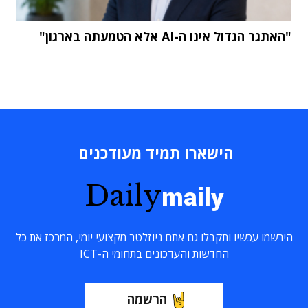
"האתגר הגדול אינו ה-AI אלא הטמעתה בארגון"
הישארו תמיד מעודכנים
Daily
maily
הירשמו עכשיו ותקבלו גם אתם ניוזלטר מקצועי יומי, המרכז את כל
החדשות והעדכונים בתחומי ה-ICT
הרשמה