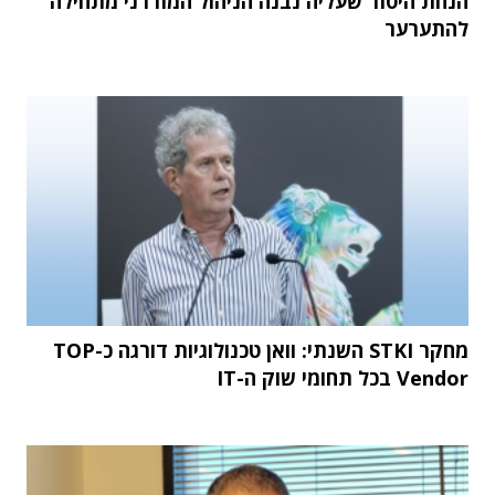
הנחת היסוד שעליה נבנה הניהול המודרני מתחילה
להתערער
מחקר STKI השנתי: וואן טכנולוגיות דורגה כ-TOP
Vendor בכל תחומי שוק ה-IT