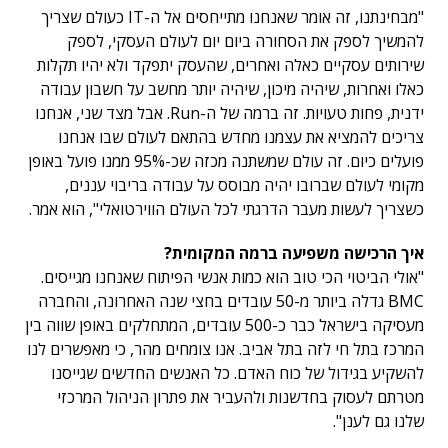
"מבחינתנו, זה אומר שאנחנו מתייחסים אל ה-IT כעולם שצריך
להמשיך לספק את הסחורה ביום יום לעולם העסקי, לספק
שירותים עסקיים כאלה ואחרים, שהעסק יתפקד ולא יהיו תקלות
כאלו ואחרות, שיהיה מיכון, שיהיה יותר מחשב על חשבון עבודה
ידנית, פחות טעויות. זה ברמה של ה-Run. אבל מצד שני, אנחנו
צריכים להמציא את עצמנו מחדש בהתאם לעולם שבו אנחנו
פועלים כיום. זה עולם שמשתנה מכזה שכ-95% ממנו פועל באופן
מקומי לעולם שברובו יהיה מבוסס על עבודה בריבוי עננים,
כשצריך לעשות מעבר הדרגתי לכל העולם הווירטואלי", הוא אמר.
איך הרכישה משפיעה ברמה המקומית?
"אולי הביטוי הכי טוב הוא כמות אנשי הפיתוח שאנחנו מגייסים.
BMC גדלה ביותר מ-50 עובדים בחצי שנה האחרונה, והחברה
מעסיקה בישראל כבר כ-500 עובדים, המתחלקים באופן שווה בין
המרכז בתל חי לזה בתל אביב. אנו צומחים מהר, כי מאפשרים לנו
להשקיע בגידול של כוח האדם. כל האנשים החדשים שגייסנו
מטרתם לעסוק בחדשנות ולהעביר את פתרון הניהול המרכזי
שלנו גם לענן".