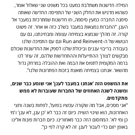
המילה חדשנות משתלבת כמעט בכל משפט שני שאלול אומר,
כשהוא מדגיש את החלק השני של התפיסה החדשה שאותה
סימנה החברה כמעין סיסמה, וזו חדשנות שמתרכזת במעבר אל
הענן. "החברות נמצאות במעבר בשלב כזה או אחר. זה פשוט
קורה. זה מהלך שנמצא בצמיחה עצומה ומבחינתנו, גם עם
הנושא של ה-Run and Reinvent וגם עם התמיכה שלנו
בעבודה בריבוי עננים וביכולת שלנו לספק את החדשנות שכולם
מבקשים לצורך ההתייעלות וההתחדשות שלהם, זה עוזר לנו
ברמה המקומית לתפוס את הבמה ואת ההובלה במרחק גדול
מהשאר. אנחנו בצמיחה מואצת בזכות הפתרונות שלנו".
את המשפט הזה 'אנחנו במעבר לענן' אני שומע כבר שנים,
ומשנה לשנה האחוזים של החברות שעוברות לא ממש
מתקדמים.
"אני מסכים, אבל מה שקורה עכשיו בפועל, לפחות בשנה וחצי
האחרונות, הוא שינוי השיח. כיום זה כבר לא 'כן ענן, לא ענן' ו'מי
כן ומי לא'. המחסום הזה כבר מאחורינו. כיום חברות פונות אלינו
באופן יזום כדי לעבור לענן. זה לא קרה לפי כן".