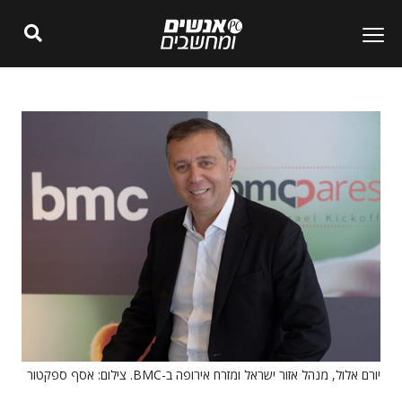
יורם אלול, מנהל אזור ישראל ומזרח אירופה ב-BMC. צילום: אסף ספקטור