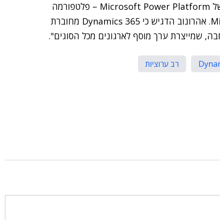
במהלך שבוע הענן הכריזה החברה על זמינות בישראל של Microsoft Power Platform – פלטפורמה
שכוללת את Power BI, Power Apps ו-Microsoft Flow. אהרונוב הדגיש כי Dynamics 365 מחוברת
ה, שמייצרת ערך מוסף לארגונים מכל הסוגים".
Dynam
רב ערוציות