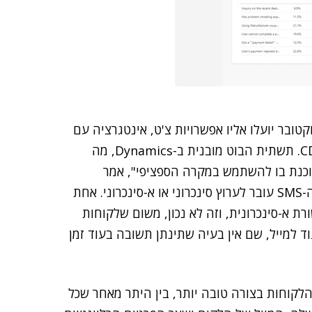
קטובר יועלו אליו אפשרויות צ'ט, אינטגרציה עם
הבוט ו-SMS. "כלל הפתרון עובד על דטה בייס אחד – CDS. תשתית הבוט מובנית ב-Dynamics, מה
כנת בו להשתמש במקרה הספציפי", אמר
גולדשטיין. "אפשר להחליט לפי התסריט האם הבוט של ה-SMS עובר לערוץ סינכרוני או א-סינכרוני. אחת
בה מוקדים היא שמתייחסים ל-SMS כתקשורת א-סינכרונית, וזה לא נכון, משום שלקוחות
 למייל, שם אין בעיה שתינתן תשובה בעוד זמן
לקוחות בצורה טובה יותר, בין היתר מאחר שכל