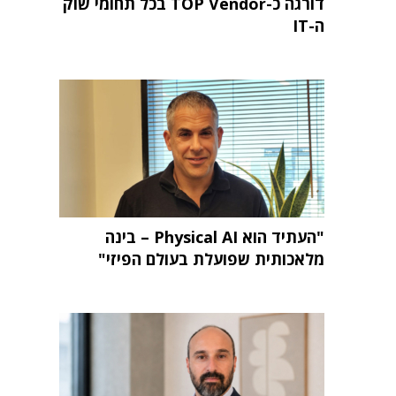
דורגה כ-TOP Vendor בכל תחומי שוק
ה-IT
"העתיד הוא Physical AI – בינה
מלאכותית שפועלת בעולם הפיזי"