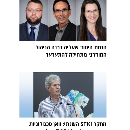
הנחת היסוד שעליה נבנה הניהול
המודרני מתחילה להתערער
מחקר STKI השנתי: וואן טכנולוגיות