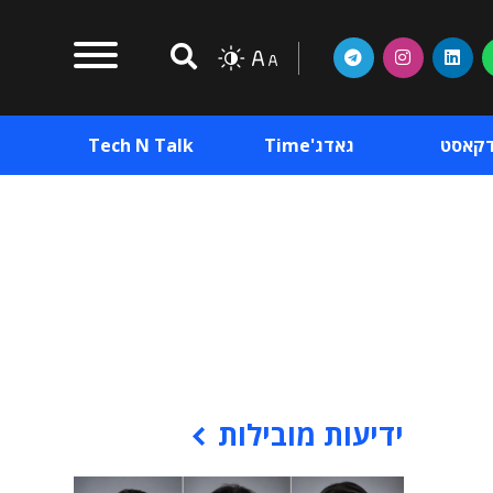
דקאסט
גאדג'Time
Tech N Talk
וכן פרסומי
תוכן פרסומי
וכן פרסומי
ידיעות מובילות