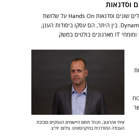
ם וסדנאות
גולדשטיין העביר סדנה אחת בשבוע, שכלל תשעה מסלולים שונים וסדנאות Hands On על שלושת
העננים של מיקרוסופט – Azure, Office 365 ו-Dynamics 365. בין היתר, הם עסקו ביסודות הענן,
לטים במשק.
את
וח
ר
איתי אהרונוב, מנהל תחום היישומים העסקיים וסביבת
העבודה המודרנית במיקרוסופט. צילום: יח"צ.