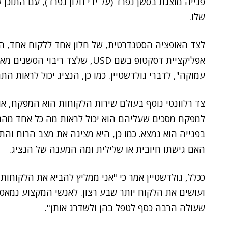
פנייה מוצגת בסשן נפרד (על ידי חלון נפרד), עם התוכן
שלו.
לצד האופציה הסטנדרטית, של חלון אחד ללקוח אחד, ה
אפליקציית דסקטופ בשם USD, שלצד
עמוקה", לדברי גולדשטיין. כמו כן, הנציג יכול לראות ה
צד רלוונטי נוסף בעולם שירות הלקוחות הוא המפקח, 
למפקח מסכים שעליהם הוא יכול לראות מה כל אחד מהנ
בפנייה הוא נמצא. כמו כן, היא מציגה את מצב הרוח וה
האם גישתו חיובית או שלילית ומה המענה של הנציג.
ככלל, גולדשטיין אמר כי "אני ממליץ להביא את הלקוחות ל
שעולה הרבה כסף לטפל בהן ולשדרג אותן".