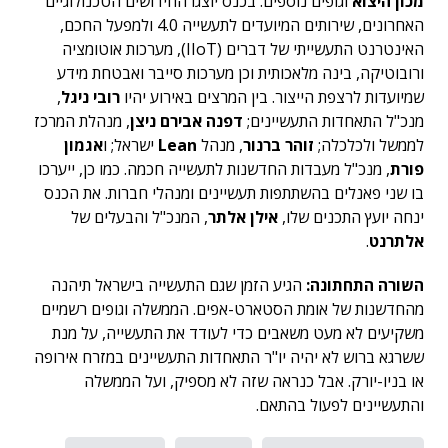
מכון היצוא
וגופים נוספים. בכנס יוצגו החידושים הטכנולוגיים
האחרונים, שירותים המיועדים לתעשייה 4.0 ולמפעל החכם,
האינטרנט התעשייתי של דברים (IIoT), מערכות אוטומציה
ורובוטיקה, בינה מלאכותית וכן מערכות סייבר ואבטחת מידע
שמיועדות לרצפת הייצור. בין המרצים באירוע יהיו
רובי ניגל
,
מנכ"ל התאחדות התעשיינים;
דפנה אבירם ניצן
, מנהלת המרכז
לממשל ולכלכלה;
זוהר ברנור
, מנהל
Lean
ישראל; ו
אגמון
פורת
, מנכ"ל מעבדות החדשנות לתעשייה חכמה. כמו כן, ייערכו
בו שני פאנלים בהשתתפות תעשיינים ומנהלי חברות. את הכנס
ינחה יועץ התכנים שלו,
אילן אלתר
, המנכ"ל והבעלים של
אלתרנט
.
השורה התחתונה:
הגיע הזמן שגם התעשייה בישראל תיהנה
מהחדשנות של אומת הסטארט-אפים. הממשלה וגופים רשמיים
משקיעים לא מעט משאבים כדי לעודד את התעשייה, על מנת
ששרגא ברוש לא יהיה יו"ר התאחדות התעשיינים במזרח אירופה
או בניו-יורק. אבל כנראה שזה לא מספיק, ועל הממשלה
והתעשיינים לפעול בהתאם.