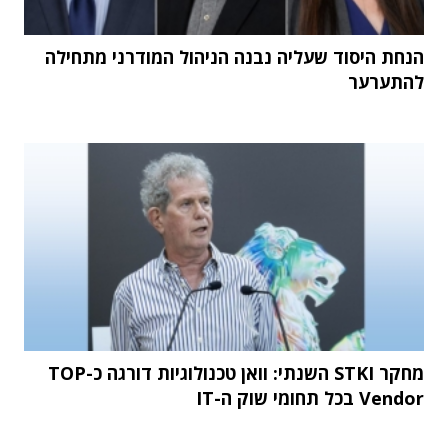
הנחת היסוד שעליה נבנה הניהול המודרני מתחילה
להתערער
מחקר STKI השנתי: וואן טכנולוגיות דורגה כ-TOP
Vendor בכל תחומי שוק ה-IT