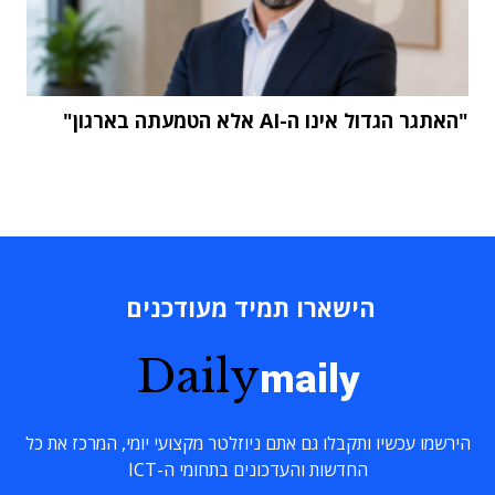
"האתגר הגדול אינו ה-AI אלא הטמעתה בארגון"
הישארו תמיד מעודכנים
Daily
maily
הירשמו עכשיו ותקבלו גם אתם ניוזלטר מקצועי יומי, המרכז את כל
החדשות והעדכונים בתחומי ה-ICT