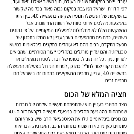
עובדי ייצור במקומות שונים בעולם, חוץ מאשר אצלנו. זאת ועוד,
לפי הדו"ח, ישראל ממוצבת במקום גבוה מאוד בכל מה שקשור
בהשקעות של הממשלה וגופי השקעה בתעשייה 4.0, בין היתר
באמצעות מהלכים ארוכי טווח של רשות החדשנות, אבל
ההשקעות הללו לא מחלחלות למפעלים המקומיים. על פי נתונים
רשמיים, כמחצית מהמפעלים בארץ עדיין לא החלו בתכנון של
מפעל מתקדם, רבים מהם לא עומדים בתקנים בינלאומית בנושאי
טכנולוגיה והם עדיין מורגלים בתהליכי ייצור מסורתיים, שמביאים
לפריון נמוך. כל זה מוביל, בסופו של דבר, לסגירת מפעלים או
להעברת קווי יצור לחו"ל. כמו כן, למרות הגידול בפעילות הממשלה
בתעשייה 4.0, עדיין, מרבית המשקיעים בתחום זה בישראל הם
גורמים זרים.
חציה המלא של הכוס
הצד החיובי בעניין הוא שמתפתחת תעשייה שלמה של חברות
שמתמחות בהטמעת תהליכים במפעלי תעשייה לקראת דור ה-4.0.
גם גופים בינלאומיים גילו את הפוטנציאל הרב שיש בארץ והם
פותחים כאן מרכזי חדשנות בתחומי הרכב, האנרגיה, הבריאות,
פיתוח רובוטים ועוד. הכדור נמצא כעת בידי התעשיינים עצמם.