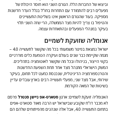
וביצוא של החברות הללו. הגורם השני הוא חוסר היכולת של
מפעלים רבים להתמודד עם התחרות בחו"ל בגלל העדר חדשנות
מספיקה. בעוד שהגורם הראשון אינו בשליטת התעשיינים
והטיפול בו צריך להיות מצד הממשלה, הרי שזה השני תלוי
בעיקר במנהלי המפעלים ובהתאחדות עצמה.
אנומליה שזועקת לשמיים
ישראל נמצאת בפיגור משמעותי בכל מה שקשור לתעשייה 4.0 –
מגמה שקיימת כבר שנים בעולם ועיקרה הטמעת כלים מודרניים
בקווי הייצור, בניהולו ובכל מה שקשור לאוטומציה בתהליכים.
המשק הישראלי מתנהל מצד אחד תחת השפעת החדשנות
והטרנספורמציה הדיגיטלית, שנכנסת כמעט לכל תחום, בעיקר
שירותי, אבל מצד שני, מפעלי תעשייה רבים בארץ עובדים עדיין
בשיטות של המאה הקודמת.
האנומליה זועקת לשמיים: ארגון
סטארט-אפ ניישן סנטרל
פרסם
לא מכבר דו"ח שקובע שבישראל יש הרבה מאוד סטארט-אפים
בתחום התעשייה 4.0, אבל אלה שנהנים מהפיתוחים שלהם הם