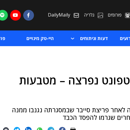
פורומים
גלריה
DailyMaily
ועים
דעות וניתוחים
היי-טק מינויים
פו
טפונט נפרצה – מטבעות
ת
ת
 לאחר פריצת סייבר שבמסגרתה נגנבו ממנה
 אחרים שגרמו להפסד הכבד