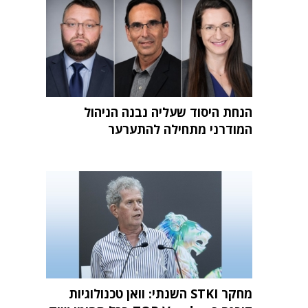
הנחת היסוד שעליה נבנה הניהול
המודרני מתחילה להתערער
מחקר STKI השנתי: וואן טכנולוגיות