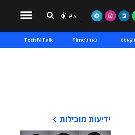
דקאסט
גאדג'Time
Tech N Talk
וכן פרסומי
תוכן פרסומי
וכן פרסומי
ידיעות מובילות