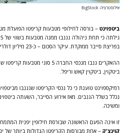
אילוסטרציה: BigStock
ביטפוינט
– בורסה לחילופי מטבעות קריפטו הפועלת מטוק
בפריצת סייבר ממוקדת. עיקר הסכום – כ-23 מיליון דולרים ממנו – שייך ללקוחות.
ההאקרים גנבו מנכסי החברה 5 סוגי 
ביטקוין, ביטקוין קאש וריפל.
רמיקספוינט טוענת כי כל נכסי הקריפטו שנגנבו מביטפ
נכלל בשלל הגנבים. מאז אירוע הסייבר, השעתה ביטפוי
ומשיכה.
זו אינה הפעם הראשונה שבורסת חילופין יפנית המתמח
קוינצ'ק
– אחת מבורסות הקריפטו הגדולות ביותר של יפ