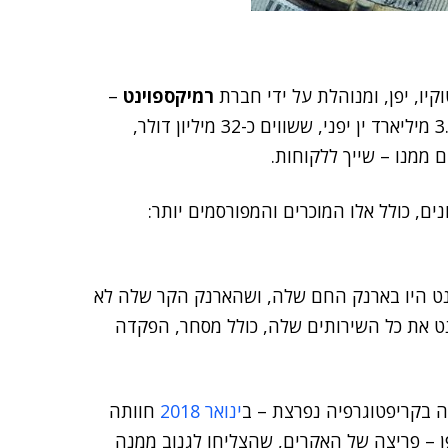
יו, יפן, ומנוהלת על ידי חברת
רמיקספוינט
–
גילתה כי תחת ניהולה נגנבו ממנה מטבעות בשווי של 3.5 מיליארד ין יפני, ששווים כ-32 מיליון דולר,
מטבעות קריפטו שונים, כולל אלו המוכרים והמפורסמים יותר:
וינט היו בארנק החם שלה, ושהארנק הקר שלה לא
נט את כל השירותים שלה, כולל מסחר, הפקדה
ה בקריפטוגרפיה נפרצת – ב
ינואר 2018
חוותה
ן – פריצה של האקרים, שהצליחו לגנוב ממנה