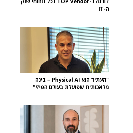
דורגה כ-TOP Vendor בכל תחומי שוק
ה-IT
"העתיד הוא Physical AI – בינה
מלאכותית שפועלת בעולם הפיזי"