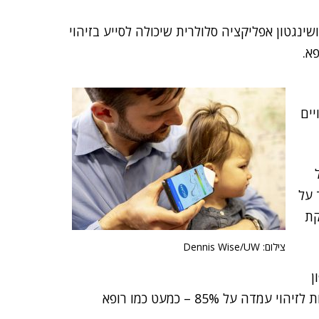
ינגטון אפליקציה סלולרית שיכולה לסייע בזיהוי
א.
יים
 על
קת
צילום: Dennis Wise/UW
ן
ורמקול של מכשיר נייד כדי לזהות דלקת באוזן. ההסתברות לזיהוי עמדה על 85% – כמעט כמו רופא