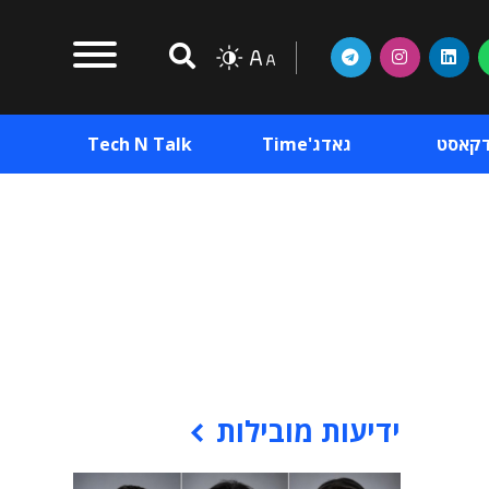
דקאסט
גאדג'Time
Tech N Talk
וכן פרסומי
תוכן פרסומי
וכן פרסומי
ידיעות מובילות