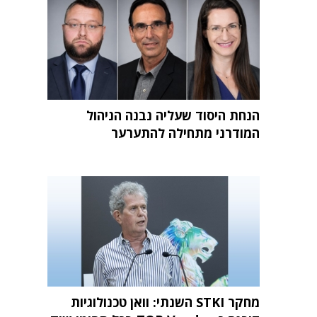
הנחת היסוד שעליה נבנה הניהול
המודרני מתחילה להתערער
מחקר STKI השנתי: וואן טכנולוגיות