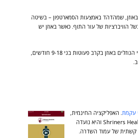
באוזן, שמהדהד באמצעות הסמארטפון – בשיטה
של הוויברציות של עור התוף. כאשר באוזן יש
לדברי החוקרים, האלגוריתם שפיתחו דייק ב-90% בזיהוי הנוזלים באוזן בקרב פעוטות בני 9-18 חודשים,
.
י עקמת
. האפליקציה החינמית,
שנקראת SpineScreen, פותחה במרכז הרפואי Shriners Healthcare והיא נועדה
 קשתית של עמוד השדרה.