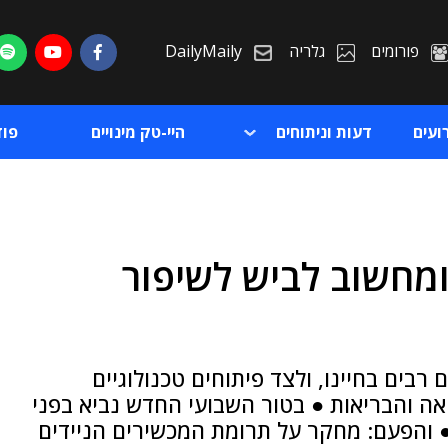
פורומים
גלריה
DailyMaily
ועים
דעות וניתוחים
היי-טק מינויים
פו
נים ומחשוב לביש לשיפור
ת
ת
 רבים בחיינו, ולצד פיתוחים טכנולוגיים
אה והבריאות ● בטור השבועי החדש נביא בפני
● והפעם: מחקר על תרומת המכשירים הניידים