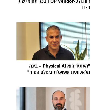
דורגה כ-TOP Vendor בכל תחומי שוק
ה-IT
"העתיד הוא Physical AI – בינה
מלאכותית שפועלת בעולם הפיזי"