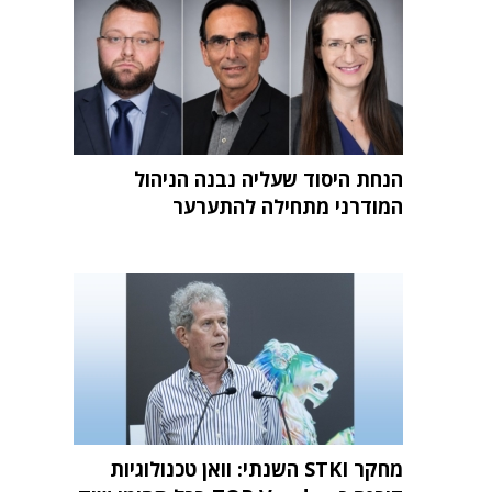
הנחת היסוד שעליה נבנה הניהול
המודרני מתחילה להתערער
מחקר STKI השנתי: וואן טכנולוגיות