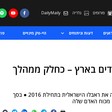
פורומים
גלריה
DailyMaily
ועים
דעות וניתוחים
היי-טק מינויים
פו
ים בארץ – כחלק ממהלך
ת
ת
מדובר בעובדים שהצטרפו אליה לאחר שרכשה את ראבלו הישראלית בתחילת 2016 ● בסך