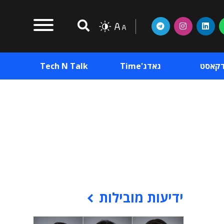
דקאסט
גאדג'Time
Tech N Talk
וכן פרסומי
תוכן פרסומי
וכן פרסומי
ידיעות מובילות