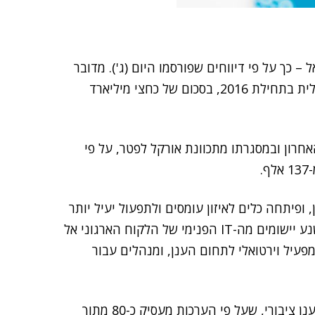
 כך על פי דיווחים שפורסמו היום (ג'). מדובר
הישראלית בתחילת 2016, בסכום של כחצי מיליארד
רון ובמסגרתו מתכוונת אורקל לפטר, על פי
ופיתחה כלים לאיזון עומסים ולתפעול יעיל יותר
של שירותים ויישומים על ענן ציבורי. כך, היא מסייעת לשנע יישומים מה-IT הפנימי של הלקוח הארגוני אל
מפעיל וירטואלי לתחום הענן, ומנהלים עבור
כתוצאה מהרכישה הקימה אורקל ברעננה מרכז פיתוח לענן ציבורי, שעל פי הערכות מעסיק כ-80 מתוך