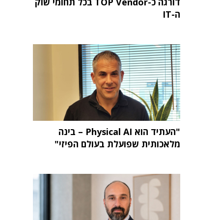
דורגה כ-TOP Vendor בכל תחומי שוק
ה-IT
"העתיד הוא Physical AI – בינה
מלאכותית שפועלת בעולם הפיזי"