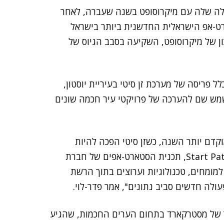
ולה שלה עם מיקרוסופט בשנה שעברה, לאחר
בחרה לחברת הסטארט-אפ הישראלית החדשנית ביותר בישראל
כון של מיקרוסופט, השקיעה בסבב הגיוס של
 פריסה של מערכת זן סיטי בעיריית יוסטון,
מש שם להערכה של פרויקטי עיר חכמה שונים
וקדם יותר השנה, כשזן סיטי הפכה להיות
החברה הראשונה שאינה מתחום הפינטק שנבחרה ל-Start Path, תכנית הסטארט-אפים של חברת
Start Path נתנה לנו גישה למומחים, טכנולוגיות וערוצים בתוך הרשת
ולה חדשים סביב נתונים", אמר פדר-לוי.
ובר של מסטרקארד בתחום הערים החכמות, שהגיע