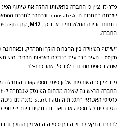
פדר-לוי ציין כי החברה בראשותו החלה את שיתוף הפע
שזכתה בתחרות ה-Innovate.AI ונ
בתחום הבינה המלאכותית. אחר כך,
M12
, קרן הון-הסי
החברה.
"שיתוף הפעולה בין החברות הולך ומתהדק, ובאחרונה כלל
טקסס – העיר הרביעית בגודלה בארצות הברית. היא תש
שמיקרוסופט מתכננת לפרוס", אמר פדר-לוי.
פדר ציין כי השותפות של זן סיטי ומסטרקארד התחילה מ
כרטיסי האשראי. "תכנית ה-
הגלובלית של מסטרקארד ואנחנו בודקים ביחד שיתופי פע
לדבריו, הרקע לבחירה בזן סיטי היה העניין ההולך וג