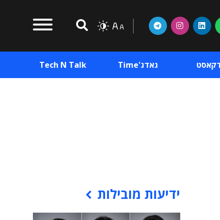
דקאסט
גאדג'Time
Tech N Talk
וכן פרסומי
תוכן פרסומי
וכן פרסומי
ידיעות מובילות