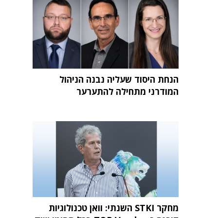
הנחת היסוד שעליה נבנה הניהול
המודרני מתחילה להתערער
מחקר STKI השנתי: וואן טכנולוגיות