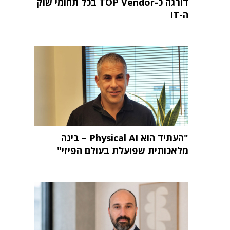
דורגה כ-TOP Vendor בכל תחומי שוק
ה-IT
"העתיד הוא Physical AI – בינה
מלאכותית שפועלת בעולם הפיזי"