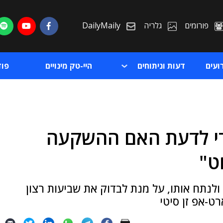
פורומים
גלריה
DailyMaily
ועים
דעות וניתוחים
היי-טק מינויים
פו
כדי לדעת האם ההשקעה
ת
ט"
ת
ולנתח אותו, על מנת לבדוק את שביעות רצון
ט-אפ זן סיטי