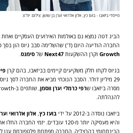
מייסדי ביזאבו - בועז כץ, אלון אלרואי וערן בן שושן. צילום: יח"צ
הביג דטה נמצא גם באולמות האירועים העסקיים ואחת
החברה הודיעה היום (ד') שהשלימה סבב גיוס הון בסך כולל של 27 מיליון דולר, 
Growth
וקרן ההשקעות
Next47
של
סימנס
.
בגיוס לקחו חלק משקיעים קיימים בביזאבו, בהם קרן
פיי
מסרה ביזאבו ש
רפי כרמלי
ו
ערן ווסמן
, שותפים ב-Viola Growth, ו
להנהלתה.
ביזאבו נוסדה ב-2012 על ידי
בועז כץ
,
אלון אלרואי
ו
ערן
הבינתחומי בהרצליה. החברה מפתחת פלטפורמת ענן לניהו