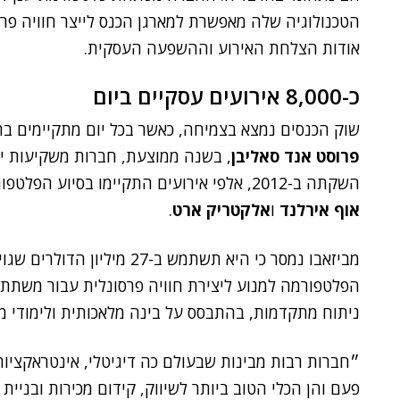
הטכנולוגיה שלה מאפשרת למארגן הכנס לייצר חוויה פר
אודות הצלחת האירוע וההשפעה העסקית.
כ-8,000 אירועים עסקיים ביום
שוק הכנסים נמצא בצמיחה, כאשר בכל יום מתקיימים ברחבי העולם כ-8,000 אירו
פרוסט אנד סאליבן
השקתה ב-2012, אלפי אירועים התקיימו בסיוע הפלטפורמה של ביזאבו, בהם של חברות כגון
אוף אירלנד
ו
אלקטריק ארט
.
מביזאבו נמסר כי היא תשתמש ב-7
הפלטפורמה למנוע ליצירת חוויה פרסונלית עבור משתתפי
ניתוח מתקדמות, בהתבסס על בינה מלאכותית ולימודי מכ
״חברות רבות מבינות שבעולם כה דיגיטלי, אינטראקציות
פעם והן הכלי הטוב ביותר לשיווק, קידום מכירות ובניית