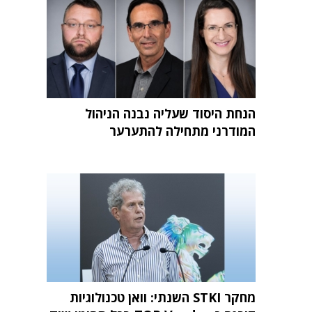
הנחת היסוד שעליה נבנה הניהול
המודרני מתחילה להתערער
מחקר STKI השנתי: וואן טכנולוגיות