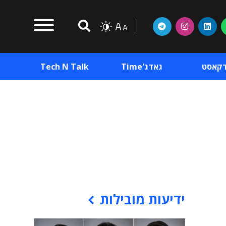
דקאסט
גאדג'Time
Tech N Talk
וכן פרסומי
תוכן פרסומי
וכן פרסומי
ידיעות מובילות