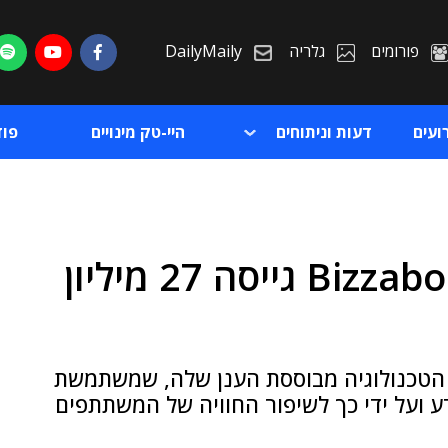
פורומים
גלריה
DailyMaily
ועים
דעות וניתוחים
היי-טק מינויים
פו
ביג דטה לעולם האירועים: Bizzabo גייסה 27 מיליון
ת
ת
הטכנולוגיה מבוססת הענן שלה, שמשתמשת
דע ועל ידי כך לשיפור החוויה של המשתתפים