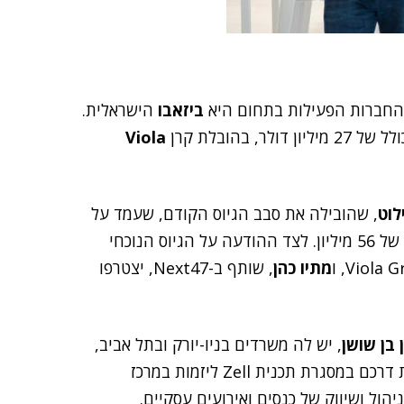
 החברות הפעילות בתחום היא
ביזאבו
הישראלית.
בהובלת קרן
Viola
לוט
, שהובילה את סבב הגיוס הקודם, שעמד על
29 מיליון דולר. הסבב הנוכחי מביא את החברה לסך גיוס של 56 מיליון. לצד ההודעה על הגיוס הנוכחי
מתיו כהן
, שותף ב-Next47, יצטרפו
 בן שושן
, יש לה משרדים בניו-יורק ובתל אביב,
והיא מעסיקה יותר מ-120 עובדים. יזמי החברה החלו את דרכם במסגרת תכנית Zell ליזמות במרכז
ל ושיווק של כנסים ואירועים עסקיים.