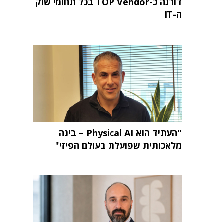
דורגה כ-TOP Vendor בכל תחומי שוק
ה-IT
"העתיד הוא Physical AI – בינה
מלאכותית שפועלת בעולם הפיזי"