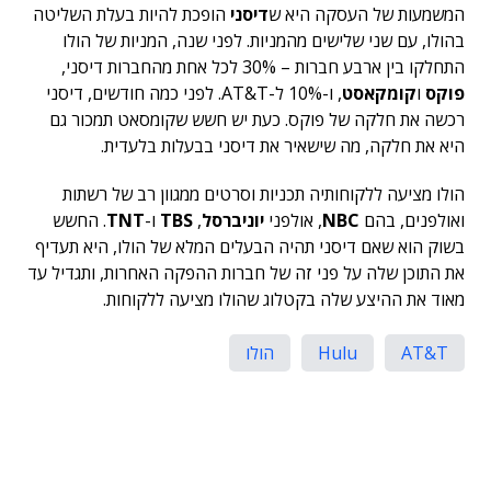
המשמעות של העסקה היא ש
דיסני
הופכת להיות בעלת השליטה
בהולו, עם שני שלישים מהמניות. לפני שנה, המניות של הולו
התחלקו בין ארבע חברות – 30% לכל אחת מהחברות דיסני,
פוקס
ו
קומקאסט
, ו-10% ל-AT&T. לפני כמה חודשים, דיסני
רכשה את חלקה של פוקס. כעת יש חשש שקומסאט תמכור גם
היא את חלקה, מה שישאיר את דיסני בבעלות בלעדית.
הולו מציעה ללקוחותיה תכניות וסרטים ממגוון רב של רשתות
ואולפנים, בהם
NBC
, אולפני
יוניברסל
,
TBS
ו-
TNT
. החשש
בשוק הוא שאם דיסני תהיה הבעלים המלא של הולו, היא תעדיף
את התוכן שלה על פני זה של חברות ההפקה האחרות, ותגדיל עד
מאוד את ההיצע שלה בקטלוג שהולו מציעה ללקוחות.
AT&T
Hulu
הולו