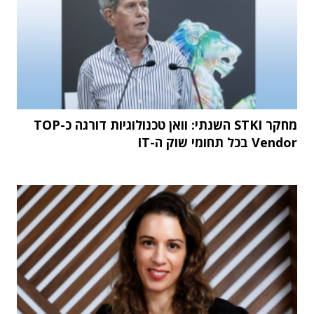
מחקר STKI השנתי: וואן טכנולוגיות דורגה כ-TOP
Vendor בכל תחומי שוק ה-IT