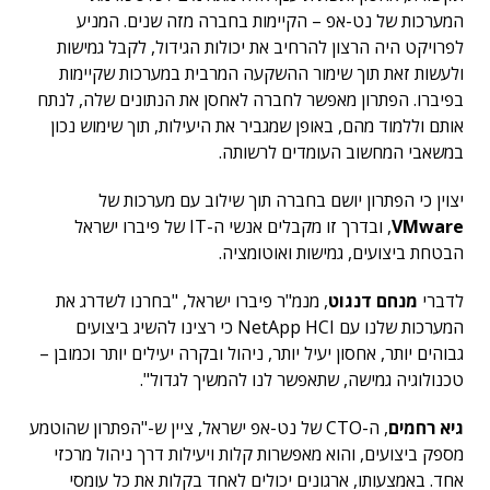
המערכות של נט-אפ – הקיימות בחברה מזה שנים. המניע
לפרויקט היה הרצון להרחיב את יכולות הגידול, לקבל גמישות
ולעשות זאת תוך שימור ההשקעה המרבית במערכות שקיימות
בפיברו. הפתרון מאפשר לחברה לאחסן את הנתונים שלה, לנתח
אותם וללמוד מהם, באופן שמגביר את היעילות, תוך שימוש נכון
במשאבי המחשוב העומדים לרשותה.
יצוין כי הפתרון יושם בחברה תוך שילוב עם מערכות של
VMware
, ובדרך זו מקבלים אנשי ה-IT של פיברו ישראל
הבטחת ביצועים, גמישות ואוטומציה.
לדברי
מנחם דנגוט
, מנמ"ר פיברו ישראל, "בחרנו לשדרג את
המערכות שלנו עם NetApp HCI כי רצינו להשיג ביצועים
גבוהים יותר, אחסון יעיל יותר, ניהול ובקרה יעילים יותר וכמובן –
טכנולוגיה גמישה, שתאפשר לנו להמשיך לגדול".
גיא רחמים
, ה-CTO של נט-אפ ישראל, ציין ש-"הפתרון שהוטמע
מספק ביצועים, והוא מאפשרות קלות ויעילות דרך ניהול מרכזי
אחד. באמצעותו, ארגונים יכולים לאחד בקלות את כל עומסי