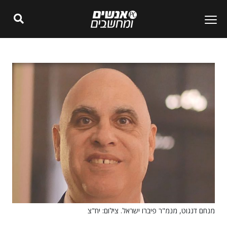
מנחם דנגוט, מנמ"ר פיברו ישראל. צילום: יח"צ