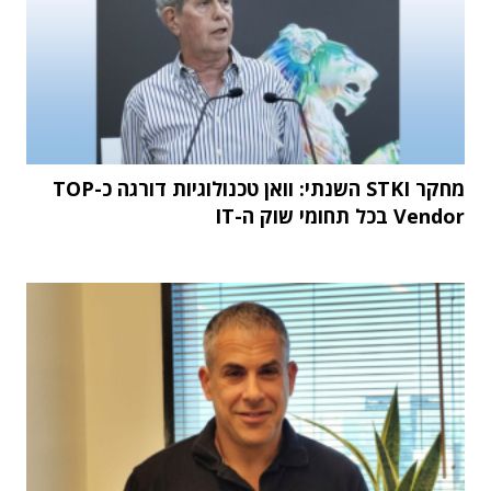
מחקר STKI השנתי: וואן טכנולוגיות דורגה כ-TOP
Vendor בכל תחומי שוק ה-IT