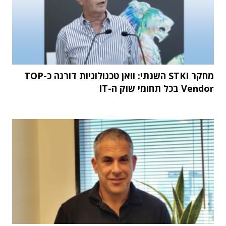
מחקר STKI השנתי: וואן טכנולוגיות דורגה כ-TOP
Vendor בכל תחומי שוק ה-IT