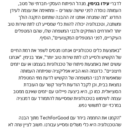
לדברי
עידו בנימין
, מנהל הפיתוח העסקי-חברתי של מטב,
העמותה נוסדה לפני שישה עשורים – ומתאימה את עצמה לעידן
החדש. "מה שמנחה אותנו זה ההבנה שתחום הזקנה הולך
ומשתנה, וטכנולוגיה יכולה להוות כלי שמסייע לנו לתת שירות טוב
יותר לאזרחים הוותיקים ולבני המשפחה שלו, שהם המטפלים
העיקריים, לפני המטפלים המקצועיים", הוסיף.
"באמצעות כלים טכנולוגיים אנחנו מנסים לשפר את רמת החיים
של הקשיש ולסייע לנו לתת שירות טוב יותר", אמר בנימין. "אנחנו
עושים זאת באמצעות פיתוח של טכנולוגיות בעצמנו או עם יזמים
חיצוניים". כדוגמה הוא הביא אפליקציה שפיתחה העמותה
שמאפשרת לבני המשפחה של הקשיש לדעת מתי המטפלת
נמצאת בבית, וכן לקבל הודעות וליצור קשר עם העובדת
הסוציאלית. כמו כן, היא ביצעה פיילוט עם יזמים שאינם ממטב
עצמה לשימוש בטכנולוגיות שמסייעות להתמודד עם דמנציה
במרכזי יום לתשושי נפש.
"הקמנו את החממה ביחד עם TechForGood מתוך הבנה
שהטכנולוגיה היא כלי משלים ומסייע עבורנו. חשוב לציין שזה לא