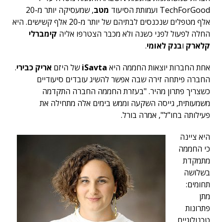
TechForGood ועמותת הסיעוד
מטב
, שמעסיקה יותר מ-20
אלף מטפלים שנכנסים לבתיהם של יותר מ-20 אלף קשישים. היא
החלה לפעול לפני כשנה ולא מכבר הצטרפו אליה
קימברלי
קלארק
ו
בנק לאומי
.
אחת החברות יוצאות החממה היא
iSavta
של היזם
אריק כבירי
.
החברה פיתחה זירה שבה אפשר להשיג עובדים סיעודיים
כשצריך פתרון מהיר. "בעזרת החממה החברה התקדמה
משמעותית, גייסה השקעה וממש בימים אלה מתחילה את
פעילותה בחו"ל", אמרה בורל.
היא ציינה
כי החממה
מתמקדת
בשלושה
תחומים:
מתן
פתרונות
טכנולוגיים