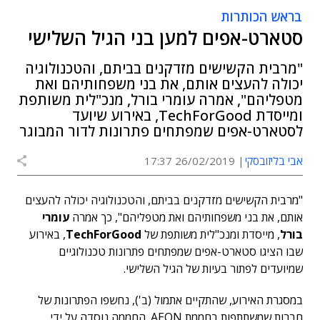
בראש הכותרות
סטארט-אפים למען בני הגיל השלישי
"מרבית הקשישים מזדקנים בביתם, והטכנולוגיה
יכולה להעצים אותם, את בני משפחותיהם ואת
מטפליהם", אמרה עומרי בורל, מנכ"לית משותפת
ומייסדת TechForGood, באירוע שיועד
לסטארט-אפים שמפתחים פתרונות לדור המבוגר
אבי בליזובסקי
26/02/2019 17:37
"מרבית הקשישים מזדקנים בביתם, והטכנולוגיה יכולה להעצים
אותם, את בני משפחותיהם ואת מטפליהם", כך אמרה
עומרי
בורל
, מייסדת ומנכ"לית משותפת של
TechForGood
, באירוע
שבו הציגו סטארט-אפים שמפתחים פתרונות טכנולוגיים
שמיועדים לפתור בעיות של הגיל השלישי.
במסגרת האירוע, שהתקיים אתמול (ב'), נחשפו הפתרונות של
חברות שמשתתפות בחממת AEON. החממה נוסדה על ידי