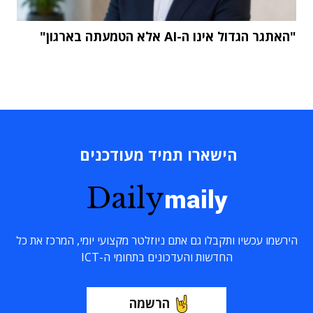
"האתגר הגדול אינו ה-AI אלא הטמעתה בארגון"
הישארו תמיד מעודכנים
Daily
maily
הירשמו עכשיו ותקבלו גם אתם ניוזלטר מקצועי יומי, המרכז את כל
החדשות והעדכונים בתחומי ה-ICT
הרשמה