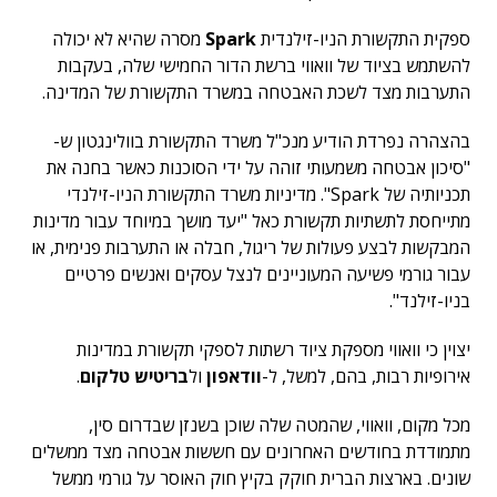
ספקית התקשורת הניו-זילנדית
Spark
מסרה שהיא לא יכולה
להשתמש בציוד של וואווי ברשת הדור החמישי שלה, בעקבות
התערבות מצד לשכת האבטחה במשרד התקשורת של המדינה.
בהצהרה נפרדת הודיע מנכ"ל משרד התקשורת בוולינגטון ש-
"סיכון אבטחה משמעותי זוהה על ידי הסוכנות כאשר בחנה את
תכניותיה של Spark". מדיניות משרד התקשורת הניו-זילנדי
מתייחסת לתשתיות תקשורת כאל "יעד מושך במיוחד עבור מדינות
המבקשות לבצע פעולות של ריגול, חבלה או התערבות פנימית, או
עבור גורמי פשיעה המעוניינים לנצל עסקים ואנשים פרטיים
בניו-זילנד".
יצוין כי וואווי מספקת ציוד רשתות לספקי תקשורת במדינות
אירופיות רבות, בהם, למשל, ל-
וודאפון
ול
בריטיש טלקום
.
מכל מקום, וואווי, שהמטה שלה שוכן בשנזן שבדרום סין,
מתמודדת בחודשים האחרונים עם חששות אבטחה מצד ממשלים
שונים. בארצות הברית חוקק בקיץ חוק האוסר על גורמי ממשל