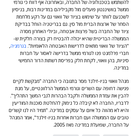
להשתמש בטכנולוגיה של החברה, ובאחרונה אף דווח כי גורמי
ממשל בוושינגטון פועלים מול מקביליהם במדינות רבות, בניסיון
לשכנעם לוותר על שימוש בציוד של וואווי גם על רקע מלחמת
הסחר של ארצות הברית מול סין. גם בבריטניה הוחל בבדיקת
ציוד של החברה בשל פרצות אבטחה, וביולי האחרון מסרה
הממשלה הבריטית שהיא יכולה להבטיח רק בצורה חלקית ש-
"הציוד של וואווי מתאים לדרישות האבטחה הלאומיות".
בגרמניה
,
חברי פרלמנט פנו לגורמי ממשל בדרישה לאסור על חברות
סיניות, בהן וואווי, לקחת חלק בפריסת רשתות הדור החמישי
במדינה.
מנהל וואווי בניו-זילנד מסר בתגובה כי החברה "מבקשת לקיים
פגישה דחופה עם השרים וגורמי הממשל הרלוונטיים, על מנת
להבין את עמדת הממשלה ולקבל הבהרות לגבי המשך התהליך".
לדבריו, החברה לא קיבלה כל נימוק להחלטת סוכנות המודיעין
והיא לא מהווה כל איום על עסקים במדינה. "תמיד היו לנו קשרים
טובים עם הממשלה ועם חברות אחרות בניו-זילנד", אמר המנהל
על החברה, שפועלת במדינה מאז 2005.