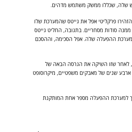
ש שלה, שכללו ממשק משתמש מדהים.
, קצת לפני שהושקה Windows לשוק, הזהירו פרקליטי אפל את גייטס שהמערכת שלו
מנה סודות מסחריים. בתגובה, החליט גייטס
 מערכת ההפעלה שלה. אפל הסכימה, וההסכם
מיקרוסופט, לאחר שזו השיקה את הגרסה הבאה של
אחר ארבע שנים של מאבקים משפטיים, מיקרוסופט
יחה Windows, אז כבר בגרסה 3.X, להפוך למערכת ההפעלה מספר אחת המותקנת