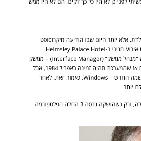
י לפני כן לא היו כל כך דקים, הם לא היו ממש
לא היה בדיוק יום הולדת, אלא יותר היום שבו הודיעה מיקרוסופט
שעומד להיוולד לה מוצר חדש. ביום זה ערכה מיקרוסופט אירוע חגיגי ב-Helmsley Palace Hotel
בניו-יורק והציגה את Windows, שבראשית דרכה כונתה "מנהל ממשק" (Interface Manager) – ממשק
משתמש גרפי למערכות מבוססות DOS. ביל גייטס הבטיח אז שהמערכת תהיה זמינה באפריל 1984, אבל
באיחור אופנתי, היא הושקה רק ב-20 בנובמבר 1985, בשמה החדש – Windows, כאמור. זאת, לאחר
 יותר.
הגרסאות הראשונות של המערכת לא זכו להתלהבות גדולה, ורק כשהושקה גרסה 3 החלה הפלטפורמה