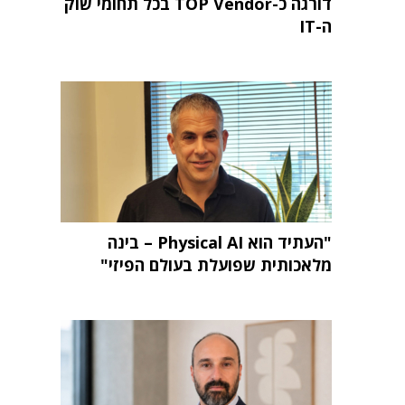
דורגה כ-TOP Vendor בכל תחומי שוק
ה-IT
"העתיד הוא Physical AI – בינה
מלאכותית שפועלת בעולם הפיזי"