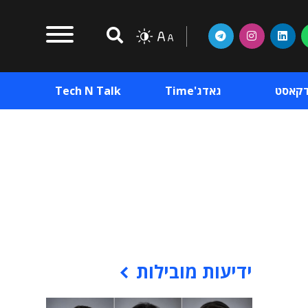
דקאסט
גאדג'Time
Tech N Talk
וכן פרסומי
תוכן פרסומי
וכן פרסומי
ידיעות מובילות