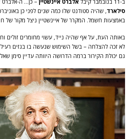
ב-11 בנובמבר קיבל
אלברט איינשטיין
– כן… ה-אלברט א
סילארד
, שהיה סטודנט שלו כמה שנים לפני כן באוניבר
באמצעות חשמל. המקרר של איינשטיין ניצל מקור של חום
באותה העת, על אף שהיה נייד, עשוי מחומרים זולים וחל
לא זכה להצלחה – בשל השימוש שנעשה בו בגזים רעילים
גם יכולת הקירור ברמה הדרושה היוותה עדיין סימן שאלה