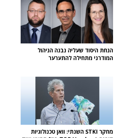
הנחת היסוד שעליה נבנה הניהול
המודרני מתחילה להתערער
מחקר STKI השנתי: וואן טכנולוגיות