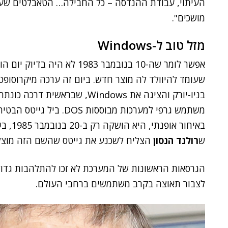
העיתוי, עבודת ההנדסה – כל החבילה… הטאבלטים שעשית
מושכים".
מזל טוב ל-Windows
אפשר לומר שה-10 בנובמבר 1983 
ש
רולנד הנסון
הצליח לשכנע את גייטס שהשם הזה מוצלח
לצבור תאוצה בקרב משתמשים ברחבי העולם.