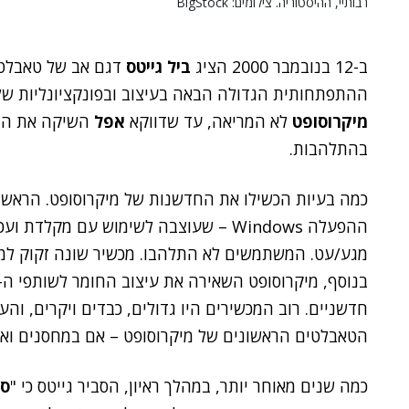
רבותיי, ההיסטוריה. צילומים: BigStock
ב-12 בנובמבר 2000 הציג
ביל גייטס
ההתפתחותית הגדולה הבאה בעיצוב ובפונקציונליות של המחשבים האיש
מיקרוסופט
לא המריאה, עד שדווקא
אפל
בהתלהבות.
כמה בעיות הכשילו את החדשנות של מיקרוסופט. הרא
ההפעלה Windows – שעוצבה לשימוש עם מ
מגע/עט. המשתמשים לא התלהבו. מכשיר שונה זקוק למ
חדשניים. רוב המכשירים היו גדולים, כבדים ויקרים, וה
הטאבלטים הראשונים של מיקרוסופט – אם במחסנים ואם
כמה שנים מאוחר יותר, במהלך ראיון, הסביר גייטס כי "
סט