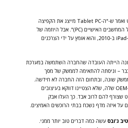
דגם אב של טאבלט ואמר ש-"ה-Tablet PC מייצג את הקפיצה
יים (PC)". אבל היוזמה של
השיקה את ה-iPad ב-2010, והוא אומץ על ידי הצרכנים
שונה הייתה העובדה שהחברה השתמשה במערכת
קלדת ועכבר – וניסתה להתאימה לממשק של מסך
משק שונה, ובתחום הזה החברה לא חידשה.
בנוסף, מיקרוסופט השאירה את עיצוב החומר לשותפי ה-OEM שלה, שלא הצטיינו דווקא בעיצובים
עט שצורף להם לרוב אבד. כך העלו אבק
 על איזה מדף נשכח בבתי הרוכשים האמיצים.
יב ג'ובס
עשה כמה דברים טוב יותר ממני.