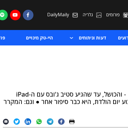
פורומים
גלריה
DailyMaily
ועים
דעות וניתוחים
היי-טק מינויים
פו
ת
ביל גייטס היה זה שהציג את הטאבלט הראשון - והכושל, עד שהגיע סטיב ג'ובס עם ה-iPad
ת
Window, שחוגגת השבוע יום הולדת, היא כבר סיפור אחר ● וגם: המקרר