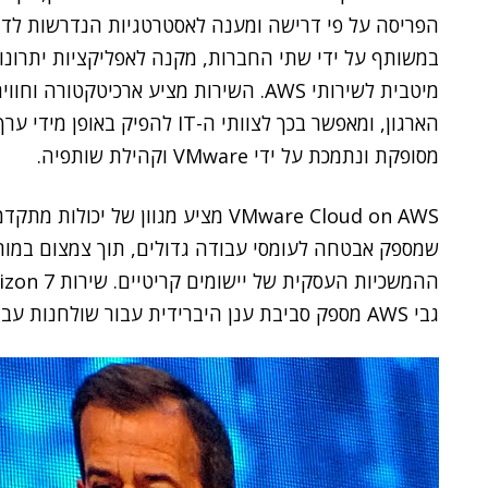
הפריסה על פי דרישה ומענה לאסטרטגיות הנדרשות לדור
במשותף על ידי שתי החברות, מקנה לאפליקציות יתרונו
מיטבית לשירותי AWS. השירות מציע ארכיטק
הארגון, ומאפשר בכך לצוותי ה-IT 
מסופקת ונתמכת על ידי VMware וקהילת שותפיה.
שמספק אבטחה לעומסי עבודה גדולים, תוך צמצום במור
גבי AWS מספק סביבת ענן היברידית עבור שולחנות עבודה וירטואליים ואפליקציות.