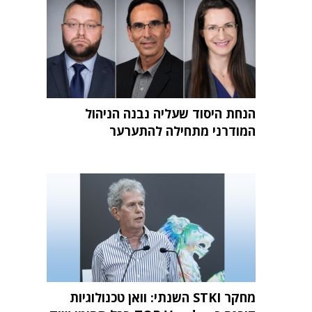
הנחת היסוד שעליה נבנה הניהול
המודרני מתחילה להתערער
מחקר STKI השנתי: וואן טכנולוגיות