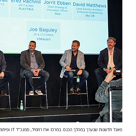
פאנל חדשנות שנערך במהלך הכנס. במרכז: ארז רחמיל, סמנכ"ל IT ופיתוח בפלייטיקה. צילום: פלי הנמר