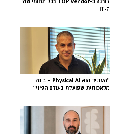
דורגה כ-TOP Vendor בכל תחומי שוק
ה-IT
"העתיד הוא Physical AI – בינה
מלאכותית שפועלת בעולם הפיזי"