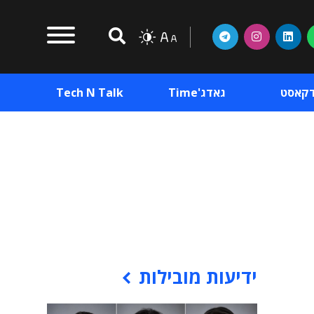
דקאסט
גאדג'Time
Tech N Talk
וכן פרסומי
תוכן פרסומי
וכן פרסומי
ידיעות מובילות