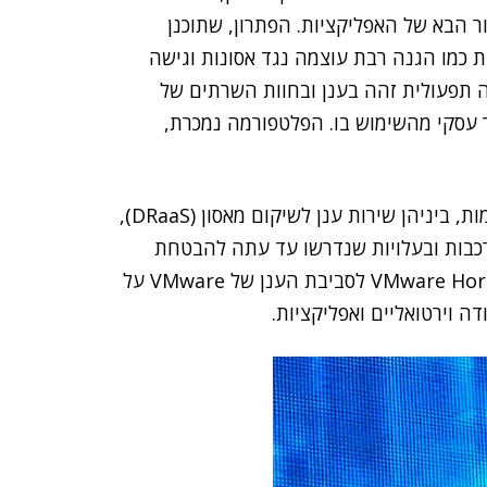
 הבא של האפליקציות. הפתרון, שתוכנן
ת כמו הגנה רבת עוצמה נגד אסונות וגישה
טורה וחוויה תפעולית זהה בענן ובחוות השרתים של
להפיק באופן מידי ערך עסקי מהשימוש בו. הפלטפורמה נמכרת,
VMware Cloud on AWS מציע מגוון של יכולות מתקדמות, ביניהן שירות ענן לשיקום מאסון (DRaaS),
כבות ובעלויות שנדרשו עד עתה להבטחת
ההמשכיות העסקית של יישומים קריטיים. שירות VMware Horizon 7 לסביבת הענן של VMware על