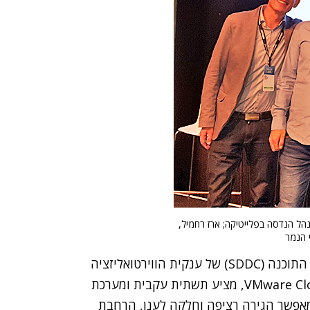
VMware ישראל; גיא אלמוג, מנהל הנדסה בפלייטיקה; ארז רחמיל,
VMware Cloud on AWS מביא את הדטה סנטר מוגדר התוכנה (SDDC) של ענקית הווירטואליזציה
לענקית הענן. שירות זה, המבוסס על VMware Cloud Foundation, מציע תשתית עקבית ומערכת
 מאפשר הגירה רציפה וחלקה לענן, הרחבת