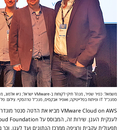
משמאל: כפיר שפיר, מנהל תיקי לקוחות ב-
סמנכ"ל IT ופיתוח בפלייטיקה; ואופיר אבקסיס, מנכ"ל טרהסקיי. צילום: פלי הנמר
תפעולית עקבית ורציפה ממרכז הנתונים ועד לענן, וכך