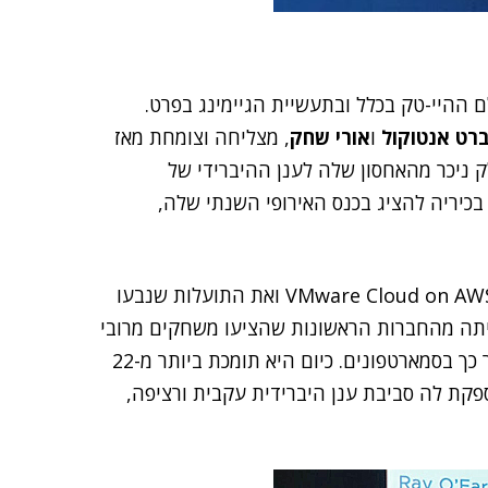
ההיי-טק בכלל ובתעשיית הגיימינג בפרט.
ברט אנטוקול
ו
אורי שחק
, מצליחה וצומחת מאז
ניכר מהאחסון שלה לענן ההיברידי של
VMware הזמינה את בכיריה להציג בכנס האירופי השנתי שלה,
אנשי החברה הציגו על בימת הכנס את המעבר שלה ל-VMware Cloud on AWS ואת התועלות שנבעו
יתה מהחברות הראשונות שהציעו משחקים מרובי
משתתפים ללא תשלום ברשתות חברתיות, וזמן קצר אחר כך בסמארטפונים. כיום היא תומכת ביותר מ-22
 משתמשים פעילים. VMware Cloud on AWS מספקת לה סביבת ענן היברידית עקבית ורציפה,