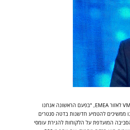
, סגן נשיא בכיר ומנכ"ל VMware לאזור EMEA, "בפעם הראשונה אנחנו
נו ממשיכים להטמיע חדשנות בדטה סנטרים
VMware Cloud הופך להיות הסביבה המועדפת על הלקוחות להגירת עומסי