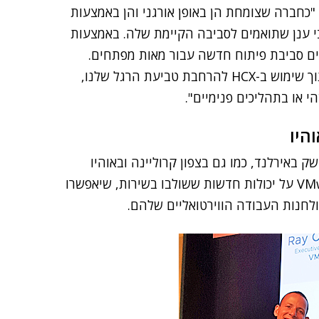
בכנס כי "כחברה שצומחת הן באופן אורגני והן באמצעות
בי ענן שתואמים לסביבה הקיימת שלה. באמצעות
נו בתוך ימים ספורים סביבת פיתוח חדשה עבור מאות מפתחים.
בנוסף, העברנו אליו בהצלחה 600 מכונות וירטואליות, תוך שימוש ב-HCX להרחבת טביעת הרגל שלנו,
 או בתהליכים פנימיים".
היו
 באירלנד, כמו גם בצפון קרוליינה ובאוהיו
שבארצות הברית. במהלך הכנס בברצלונה הכריזה VMware על יכולות חדשות ששולבו בשירות, שיאפשרו
ולחנות העבודה הווירטואליים שלהם.