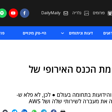
פורומים
גלריה
DailyMaily
ועים
דעות וניתוחים
היי-טק מינויים
פו
מת הכנס האירופי של
ת
ת
הידועות בתחומה בעולם ● לכן, לא פלא ש-