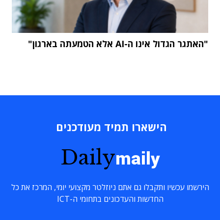
"האתגר הגדול אינו ה-AI אלא הטמעתה בארגון"
הישארו תמיד מעודכנים
Daily
maily
הירשמו עכשיו ותקבלו גם אתם ניוזלטר מקצועי יומי, המרכז את כל
החדשות והעדכונים בתחומי ה-ICT