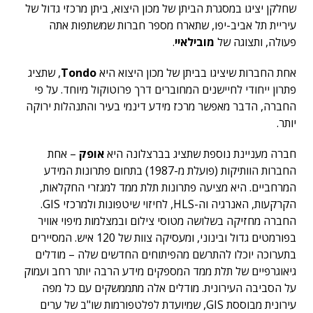
שחלקן יציגו במסגרת הביתן של מכון היצוא, ביתן מרכזי גדול של
עיריית תל אביב-יפו, שתארח מספר חברות שמשתפות אתה
פעולה, ותצוגה של
מובילאיי
.
אחת החברות שיציגו בביתן של מכון היצוא היא
Tondo
, שתציג
פתרון ייחודי לחיישנים המחוברים דרך פרוטוקול מיוחד. על פי
החברה, הדבר מאפשר מרכז מידע דינמי בעיר והתנהלות ירוקה
יותר.
חברה מעניינת נוספת שתציג בברצלונה היא
אופק
– אחת
החברות הוותיקות (פועלת מ-1987) בתחום פתרונות המידע
המרחביים. היא מציעה פתרונות תלת ממד למגזרי החקלאות,
הקרקעות, האנרגיה וה-HLS, לחיזוי שיטפונות ולמרכזי GIS.
החברה מחזיקה בשלושה מטוסי צילום ובמצלמות מיפוי אוויר
בפורמטים גדול ובינוני, ומעסיקה צוות של 120 איש. המסיירים
בתערוכה יוכלו להתרשם מהפיתוחים החדשים שלה – מודלים
גיאוגרפיים של תלת ממד המספקים מידע הרבה יותר רחב ועמוק
על הסביבה העירונית. מודלים אלה מתממשקים עם כל מפה
עירונית מבוססת GIS, שמיועדת לפלטפורמות שו"ב של ערים