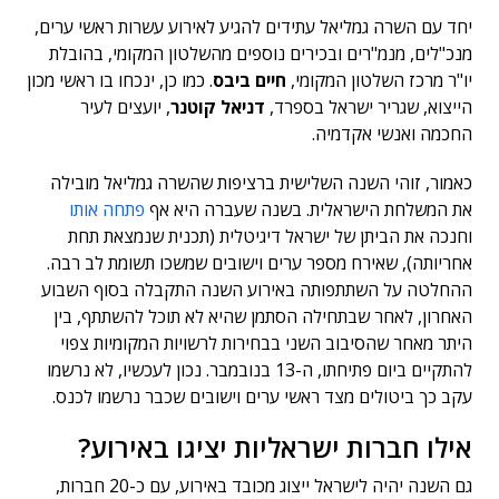
יחד עם השרה גמליאל עתידים להגיע לאירוע עשרות ראשי ערים,
מנכ"לים, מנמ"רים ובכירים נוספים מהשלטון המקומי, בהובלת
יו"ר מרכז השלטון המקומי,
חיים ביבס
. כמו כן, ינכחו בו ראשי מכון
הייצוא, שגריר ישראל בספרד,
דניאל קוטנר
, יועצים לעיר
החכמה ואנשי אקדמיה.
כאמור, זוהי השנה השלישית ברציפות שהשרה גמליאל מובילה
את המשלחת הישראלית. בשנה שעברה היא אף
פתחה אותו
וחנכה את הביתן של ישראל דיגיטלית (תכנית שנמצאת תחת
אחריותה), שאירח מספר ערים וישובים שמשכו תשומת לב רבה.
ההחלטה על השתתפותה באירוע השנה התקבלה בסוף השבוע
האחרון, לאחר שבתחילה הסתמן שהיא לא תוכל להשתתף, בין
היתר מאחר שהסיבוב השני בבחירות לרשויות המקומיות צפוי
להתקיים ביום פתיחתו, ה-13 בנובמבר. נכון לעכשיו, לא נרשמו
עקב כך ביטולים מצד ראשי ערים וישובים שכבר נרשמו לכנס.
אילו חברות ישראליות יציגו באירוע?
גם השנה יהיה לישראל ייצוג מכובד באירוע, עם כ-20 חברות,