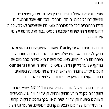
חכמות.
אופק תציג את השילוב הייחודי בין פעולת טיסה, מיפוי נייד
וממשק למודל פנימי. היתרון המרכזי בכך הוא שכל הממשקים
הללו מתחברים לכל פלטפורמת GIS, מה שמאפשר לשלב שכבות
גיאוגרפיות ולתת שירות לשכבת הבסיס עבור פלטפורמת יישומי
עיר חכמה.
חברה נוספת היא
Carbyne
, שאחד המשקיעים בה הוא
אהוד
ברק
, לשעבר ראש הממשלה ושר הביטחון. החברה מתמחה
בפתרונות מצילי חיים. באוגוסט השנה היא סיימה סבב גיוס שני,
בהיקף של 15 מיליון דולר, שגויסו בין היתר מ-
Founders Fund
.
הסכום יסייע לחברה הישראלית לחזק את נוכחותה בשווקים
ברחבי העולם ולהציע את פתרונותיה למוקדי החירום.
הפיתוח המרכזי של החברה הוא מערכת NG911, שמאפשרת
למוקדנים לקבל מידע מדויק ומהיר, הן על ידי וידיאו שמפעילים
הצוותים בשטח והן על ידי שיחות IP. בכך נחסכות דקות יקרות
של תחקירים שצריכים לבצע מוקדנים אנושיים. Carbyne תציג