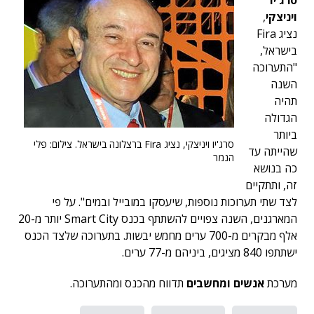
סרג'יו
ויניצקי
,
נציג Fira
בישראל,
"התערוכה
השנה
תהיה
הגדולה
ביותר
סרג'יו ויניצקי, נציג Fira ברצלונה בישראל. צילום: פלי
שהייתה עד
הנמר
כה בנושא
זה, ותתקיים
לצד שתי תערוכות נוספות, שיעסקו במובייל ובמים". על פי
המארגנים, השנה צפויים להשתתף בכנס Smart City יותר מ-20
אלף מבקרים מ-700 ערים מחמש יבשות. בתערוכה שלצד הכנס
ישתתפו 840 מציגים, ביניהם מ-77 ערים.
מערכת
אנשים ומחשבים
תדווח מהכנס ומהתערוכה.