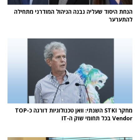
הנחת היסוד שעליה נבנה הניהול המודרני מתחילה
להתערער
מחקר STKI השנתי: וואן טכנולוגיות דורגה כ-TOP
Vendor בכל תחומי שוק ה-IT