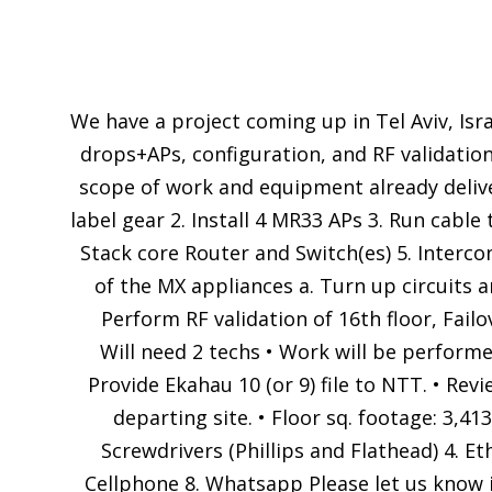
We have a project coming up in Tel Aviv, Isra
drops+APs, configuration, and RF validation
scope of work and equipment already deliv
label gear 2. Install 4 MR33 APs 3. Run cabl
Stack core Router and Switch(es) 5. Interco
of the MX appliances a. Turn up circuits 
Perform RF validation of 16th floor, Fail
Will need 2 techs • Work will be performed
Provide Ekahau 10 (or 9) file to NTT. • Re
departing site. • Floor sq. footage: 3,41
Screwdrivers (Phillips and Flathead) 4. E
Cellphone 8. Whatsapp Please let us know if