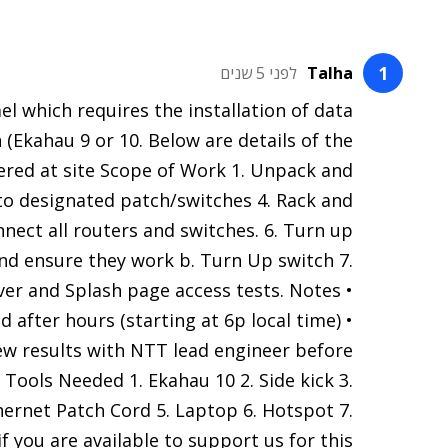
Talha
לפני 5 שנים
el which requires the installation of data
 (Ekahau 9 or 10. Below are details of the
ered at site Scope of Work 1. Unpack and
e to designated patch/switches 4. Rack and
nnect all routers and switches. 6. Turn up
and ensure they work b. Turn Up switch 7.
over and Splash page access tests. Notes •
 after hours (starting at 6p local time) •
view results with NTT lead engineer before
3 Tools Needed 1. Ekahau 10 2. Side kick 3.
thernet Patch Cord 5. Laptop 6. Hotspot 7.
 you are available to support us for this