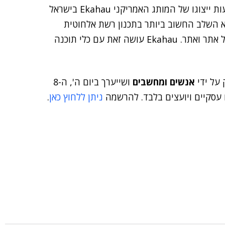
, מנהל תחום התקשורת בגטר, אמר כי "באמצעות ייצוגו של המותג האמריקני Ekahau בישראל
א השלב החשוב ביותר בתכנון רשת אלחוטית
ונדרשים כלים מקצועיים כדי להתמודד עם האתגרים בכל אתר ואתר. Ekahau עושה זאת עם כלי תוכנה
אנשים ומחשבים
ושייערך ביום ה', ה-8
 עסקיים ויועצים בלבד. להרשמה
ניתן ללחוץ כאן
.