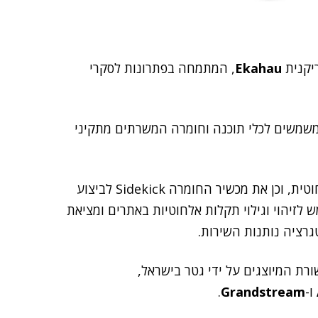
יקנית
Ekahau
, המתמחה בפתרונות לסקרי
שרות פטנטים המשמשים לכלי תוכנה וחומרה המשרתים מתקיני
הכלים מאפשרים תכנון מקדים ומדויק של הפריסה האלחוטית, וכן את מכשיר החומרה Sidekick לביצוע
 מדויקים במיוחד. ה-Sidekick אף משמש לזיהוי וגילוי תקלות אלחוטיות באתרים ומציאת
רציה נותנות השירות.
ום התקשורת המיוצגים על ידי גטר בישראל,
ו-
Grandstream
.