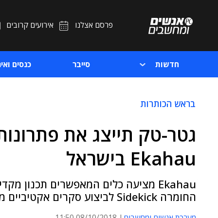
פרסם אצלנו
אירועים קרובים
חדשות
סייבר
כנסים ואיר
בראש הכותרות
גטר-טק תייצג את פתרונות
Ekahau בישראל
Ekahau מציעה כלים המאפשרים תכנון מ
החומרה Sidekick לביצוע סקרים אקטיביים מדויקים במיוחד
מערכת אנשים ומחשבים
08/10/2018 11:50