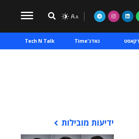
דקאסט
גאדג'Time
Tech N Talk
וכן פרסומי
תוכן פרסומי
וכן פרסומי
ידיעות מובילות