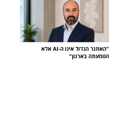
"האתגר הגדול אינו ה-AI אלא
הטמעתה בארגון"