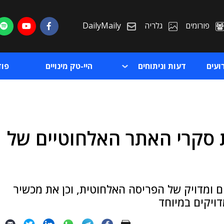
פורומים
גלריה
DailyMaily
ועים
דעות וניתוחים
היי-טק מינויים
פו
 סקרי האתר האלחוטיים של
ת
ת
קדים ומדויק של הפריסה האלחוטית, וכן את מכשיר