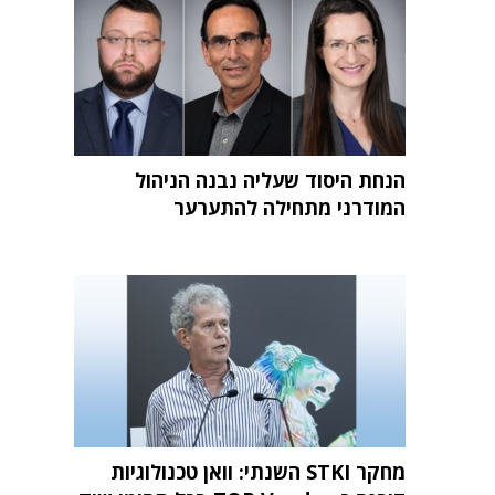
הנחת היסוד שעליה נבנה הניהול
המודרני מתחילה להתערער
מחקר STKI השנתי: וואן טכנולוגיות