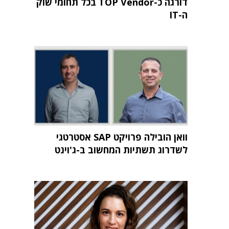
דורגה כ-TOP Vendor בכל תחומי שוק
ה-IT
וואן הובילה פרויקט SAP אסטרטגי
לשדרוג תשתיות המחשוב ב-ג'וינט