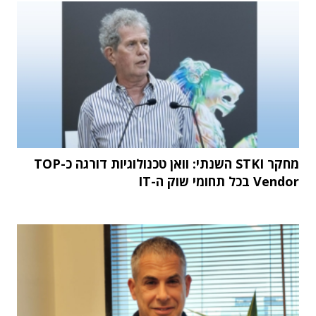
מחקר STKI השנתי: וואן טכנולוגיות דורגה כ-TOP
Vendor בכל תחומי שוק ה-IT