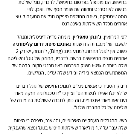
בחיפוש. הם מונופול בפרסום בחיפוש". לדבריו, גוגל שולטת
בגישה לאינטרנט ומהווה את שומר הסף שלו. ואכן, לפי
הסטטיסטיקה, בשנה החולפת סיפקה גוגל את המענה ל-90
אחוזים מכלל השאילתות באינטרנט.
לפי המרואיין,
ג'ונתן טאפליין
, מומחה מדיה דיגיטלית ומנהל
לשעבר של מעבדת החדשנות ב
אוניברסיטת דרום קליפורניה
,
פשוט אין לגוגל תחרות. למנוע בינג (Bing), לדוגמה, יש רק 2
אחוזים מנפח החיפושים ברשת. לדבריו, החוזק של גוגל והשליטה
שלה ביותר מ-60% משוק הפרסום באינטרנט מקורו בדטה של
המשתמשים הנמצא בידיה ובידע שלה עלינו, הגולשים.
ריבוק הסביר כי אנשים מגלים למנוע החיפוש של גוגל דברים
ש"לא יגלו אפילו לנשותיהם" וציין כי "זו טכנולוגיה חזקה מאוד
ועם זאת מאוד אינטימית. וזה נותן לחברה ששולטת בה מידה של
שליטה על כל החברה שלנו".
ראש ההגבלים העסקיים האירופיים, וסטאגר, סיפרה כי הצוות
שלה עבר על 1.7 מיליארד שאילתות חיפוש בגוגל ומצא שהענקית