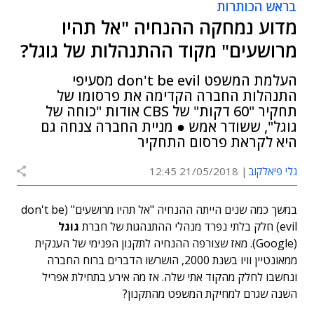
בראש הכותרות
מדוע נמחקה ההנחיה "אל תהיו
מרושעים" מקוד ההתנהלות של גוגל?
העלמת המשפט don't be evil מסעיפי
התנהלות החברה הקדימה את פרסומו של
תחקיר "60 דקות" של CBS אודות "כוחה של
גוגל", ששודר אמש ● מניית החברה צנחה גם
היא לקראת פרסום התחקיר
גלי פיאלקוב
21/05/2018 12:45
במשך כמה שנים הייתה ההנחיה "אל תהיו מרושעים" (don't be
evil) חלק בלתי נפרד מנהלי ההתנהגות של חברת
גוגל
(Google). מאז שצורפה ההנחיה לתקנון הפנימי של הענקית
ממאונטיין וויו בשנת 2000, הושרשו הדברים ברוח החברה
ונחשבו לחלק מהקוד אתי שלה. אז מה אירע בתחילת אפריל
השנה שגרם למחיקת המשפט מהתקנון?