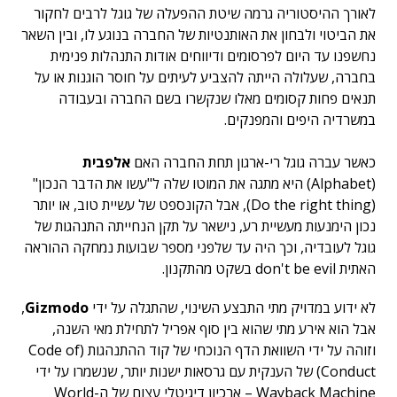
לאורך ההיסטוריה גרמה שיטת ההפעלה של גוגל לרבים לחקור
את הביטוי ולבחון את האותנטיות של החברה בנוגע לו, ובין השאר
נחשפנו עד היום לפרסומים ודיווחים אודות התנהלות פנימית
בחברה, שעלולה הייתה להצביע לעיתים על חוסר הוגנות או על
תנאים פחות קסומים מאלו שנקשרו בשם החברה ובעבודה
במשרדיה היפים והמפנקים.
כאשר עברה גוגל רי-ארגון תחת החברה האם
אלפבית
(Alphabet) היא מתגה את המוטו שלה ל"עשו את הדבר הנכון"
(Do the right thing), אבל הקונספט של עשיית טוב, או יותר
נכון הימנעות מעשיית רע, נישאר על תקן הנחייתה התנהגות של
גוגל לעובדיה, וכך היה עד שלפני מספר שבועות נמחקה ההוראה
האתית don't be evil בשקט מהתקנון.
לא ידוע במדויק מתי התבצע השינוי, שהתגלה על ידי
Gizmodo
,
אבל הוא אירע מתי שהוא בין סוף אפריל לתחילת מאי השנה,
וזוהה על ידי השוואת הדף הנוכחי של קוד ההתנהגות (Code of
Conduct) של הענקית עם גרסאות ישנות יותר, שנשמרו על ידי
Wayback Machine – ארכיון דיגיטלי עצום של ה-World