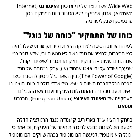
Wide Web, אשר נוצר על ידי
ארכיון האינטרנט
(Internet
Archive), ארגון אמריקני ללא מטרות רווח הממוקם בסן
פרנסיסקו שבקליפורניה.
כוחו של התחקיר "כוחה של גוגל"
לפי החשדות, הסיבה למחיקה היא תחקיר תקשורתי שעלול היה,
לפי הסברות, להציג את גוגל באור לא ממש חיובי, שלא לומר כמי
שנוהגת ברשעות – התחקיר, חלק מהתכנית "שישים דקות",
שנערך ושודר על ידי
CBS
אתמול (א'), עסק ב"כוחה של גוגל"
(The Power of Google). בין השאר כלל ניסיון להסביר כיצד
הפכה גוגל לחברה השווה כ-750 מיליארדי דולרים כיום. הוצגו בו
ראיונות עם מבקריה ההתנהלות הענקית ועם ראש ההגבלים
העסקיים של
האיחוד האירופי
(European Union),
מרגרט
וסטאגר
.
בתחקיר הציג עו"ד
גארי ריבוק
עמדה כנגד הרגולציה הדלה
מטעם השלטונות בנוגע לריכוזיות היתר של הענקית, וכן אמר כי
"גוגל היא מונופול. למעשה הם מונופול בכמה שווקים. הם מונופול