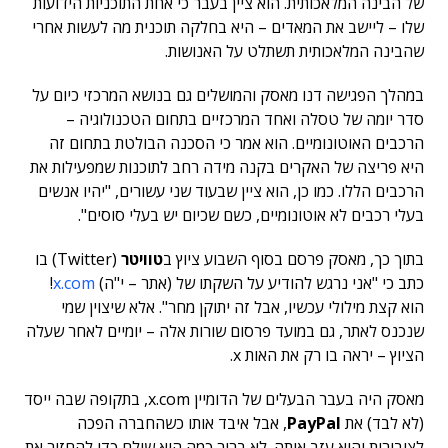
של הבינה המלאכותית. הוא ציין בעבר כי אחת התוכניות הידועות
שלו – ליישב את המאדים – היא בחלקה תוכנית מה לעשות אחרי
שהבינה המלאכותית תשתלט על האנושות.
במהלך הפגישה דנו מאסק והמושלים גם בנושא המרכזי כיום על
סדר יומה של טסלה ואחד המרכזיים בתחום הטכנולוגיה –
הרכבים האוטונומיים. הוא אמר כי הסכנה הבולטת בתחום זה
היא פריצה של האקרים בקנה מידה רחב לתוכנות שמפעילות את
הרכבים הללו. כמו כן, הוא ציין שבעוד שני עשורים, "יהיו אנשים
בעלי רכבים לא אוטונומיים, כשם שכיום יש בעלי סוסים".
בתוך כך, מאסק פרסם בסוף השבוע ציוץ ב
טוויטר
(Twitter) בו
כתב כי "אני נרגש להודיע על השקתו של (אתר – י"ה)
x.com
!
הוא קצת מילולי עכשיו, אבל זה יתוקן מחר". אלא שיצוין שמי
שנכנס לאתר, גם במועד פרסום שורות אלה – יומיים לאחר שעלה
הציוץ – יראה בו רק את האות x.
מאסק היה בעבר הבעלים של הדומיין x.com, בתקופה שבה ייסד
(לא לבד) את
PayPal
, אבל איבד אותו כשהחברה הפכה
לציבורית והוא עזב אותה. לא ברור כמה הוא שילם כדי להחזיר את