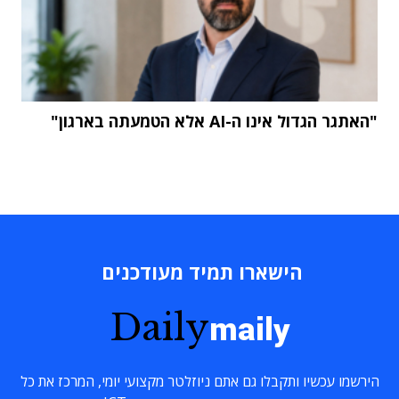
"האתגר הגדול אינו ה-AI אלא הטמעתה בארגון"
הישארו תמיד מעודכנים
Daily
maily
הירשמו עכשיו ותקבלו גם אתם ניוזלטר מקצועי יומי, המרכז את כל