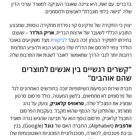
בדברים. עם זאת, היא ציינה שאובר העניקה למשרד עורכי הדין
שלה "גישה בלתי מוגבלת" לאנשים ולמסמכים.
יצוין כי החקירה של פרקינס קוי נפרדת מחקירה נוספת, שמבצע
התובע הכללי לשעבר של ארצות הברית,
אריק הולדר
– שעצם
בחירתו לתפקיד הבוחן זכה בעבר
לביקורת
מצד משקיעים באובר.
הולדר צפוי לפרסם את הדו"ח שלו בשבוע הבא ולהציע המלצות
רחבות יותר לגבי הדרך שתאפשר לאובר לשנות את התרבות שלה.
"קשרים רגשיים בין אנשים למוצרים
שהם אוהבים"
חברת שירות הנסיעות השיתופיות זוכה בחודשים האחרונים לגל
של פרסומים לא מחמיאים, בלשון המעטה, כולל פרסום סרטון
שמציג את המנכ"ל שלה,
טראוויס קלאניק
, צועק על נהג
ממורמר, שהתלונן על הכסף שהוא מקבל. בעקבות הפרסום
התנצל קלאניק. פרסום נוסף הוא על תביעה שהגיש נגדה תאגיד
אלפבית
(Alphabet), החברה האם של
גוגל
(Google), בגין
גניבת פטנטים, לכאורה, מטכנולוגיית המכוניות האוטונומיות שלו