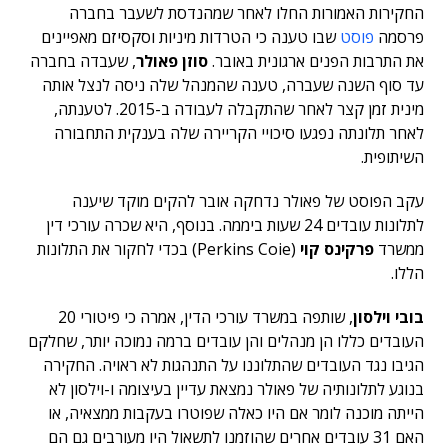
החקירות האמורות החלו לאחר שמהנדסת לשעבר בחברה
פרסמה
פוסט
שבו טענה כי הטרדות מיניות וסקסיזם מאפיינים
את התרבות הפנים ארגונית באובר.
סוזן פאולר
, שעבדה בחברה
עד סוף השנה שעברה, טענה שהמנהל שלה ניסה לנצל אותה
מינית זמן קצר לאחר שהתקבלה לעבודה ב-2015. לטענתה,
לאחר תלונתה נפגעו סיכויי הקריירה שלה בענקית התחבורה
השיתופית.
עקב הפוסט של פאולר נדחקה אובר להקים מוקד שיענה
לתלונות עובדים 24 שעות ביממה. בנוסף, היא שכרה עורכי דין
ממשרד
פרקינס קוי
(Perkins Coie) בכדי לחקור את התלונות
הללו.
בובי וילסון
, שותפה במשרד עורכי הדין, אמרה כי פיטורי 20
העובדים כללו הן מנהלים והן עובדים ברמה נמוכה יותר, שחלקם
הגיבו נגד העובדים שהתלוננו על התנהגות לא ראויה. החקירה
בנוגע לתלונותיה של פאולר נמצאת עדיין בעיצומה ו-וילסון לא
הייתה מוכנה לומר אם היו כאלה שפוטרו בעקבות ממצאיה, או
האם 31 עובדים אחרים שהוזמנו לתשאול היו מעורבים גם הם