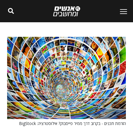
הזרמת תכנים - בקרוב דרך ממיר פייסבוק? אילוסטרציה: BigStock