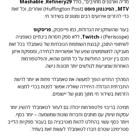
מדיה וארגונים מחויבים", כולל
Refinery29
,
Mashable
MTV
,
,
הפינגטון פוסט
(Huffington Post) ואחרים, וכל זאת
כדי להזרים אירועים רבים ומגוונים בשידור חי.
בעוד שהשחקניות הגדולות, כמו פייסבוק,
פריסקופ
(Periscope) ו-
Twitch
, ללא ספק חסרות בינתיים כאופציה
לשיתופי התוכן, קבוצת השותפות הנוכחיות של טאמבלר בכל זאת
מעניקה למשתמשים שפע של אפשרויות לבחירה, ומספקת איזון
חכם בין יוטיוב החולשת על כל תחום שהוא, והפלטפורמות
האחרות שמציעות לגולשים יותר תכונות נישה.
המהלך החדש הופך למעשה את טאמבלר פחות או יותר לרשת
החברתית הגדולה היחידה שאליה אפשר לפנות בכדי למצוא
הזרמות בשידור חי מתוך מגוון של יישומים.
תמיכה בריבוי פלטפורמות יכולה גם לעזור לטאמבלר להשיג יותר
עסקות שיווק עם מותגים וחברות שונות שמשמעה – יותר כסף.
ויותר כסף עשוי בהחלט להוות מוטיבציה גם בעבור ספקיות הלייב
סטרימינג שטרם חברו לטאמבלר לעשות זאת בעתיד.