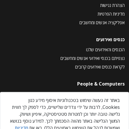
הצהרת נגישות
מדיניות הפרטיות
אפליקציה אנשים ומחשבים
כנסים ואירועים
הכנסים והאירועים שלנו
נצפיתם בכנסי ואירועי אנשים ומחשבים
לקראת כנסים ואירועים קרובים
People & Computers
About Us
באתר זה נעשה שימוש בטכנולוגיות איסוף מידע כגון
Privacy Policy
Cookies, לרבות על ידי צדדים שלישיים, כדי לספק לך חווית
Contact Us
גלישה טובה יותר וכן למטרות סטטיסטיקה, איפיון ושיווק.
Our Events
המשך הגלישה באתר מהווה הסכמתך לכך. למידע נוסף בנושא
ואפשרות לנהל את השימוש באמצעים הללו, ראו את
מדיניות