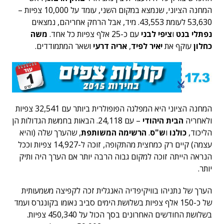
המחנה הציוני, שנמצא במקום השני, עומד על 10,000 צפיות –
53,630 לעומת 43,553. מיד, אבל הרחק אחריהם, נמצאים
נפתלי בנט
ו
ציפי לבני
עם כ-25 אלף צפיות כל אחד.
משה
כחלון
עוקף את
יאיר לפיד
,
אריה דרעי
ושאר המתמודדים.
המחנה הציוני היא המפלגה הפופולרית ביותר עם 32,541 צפיות
ולאחריה
הבית היהודי
– עם 24,118. הבאות בחמשת הגדולות הן
הליכוד,
כולנו
ו
ש"ס
.
הרשימה המשותפת
, שהערך שלה (והיא
עצמה) קיים רק כמחצית מהתקופה, זוכה ל-14,927 צפיות וככל
הנראה הייתה זוכה למקום גבוה הרבה יותר אם הערך היה ותיק
יותר.
הערך של נתניהו בוויקיפדיה האנגלית זכה לקפיצה משמעותית
של כ-150 אלף צפיות בשלושת הימים סביב נאומו בקונגרס ועמד
בשלושת החודשים האחרונים בסך הכול על 450,340 צפיות.