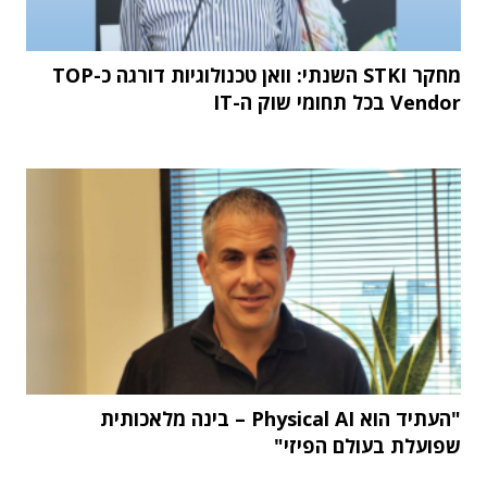
מחקר STKI השנתי: וואן טכנולוגיות דורגה כ-TOP
Vendor בכל תחומי שוק ה-IT
"העתיד הוא Physical AI – בינה מלאכותית
שפועלת בעולם הפיזי"