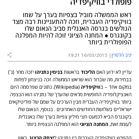
פופולרי בוויקיפדיה
ראש הממשלה מוביל בצפיות בערך על שמו
בוויקיפדיה העברית, וזכה להתעניינות רבה מצד
הגולשים בגרסה האנגלית סביב הנאום שלו
בקונגרס ● המחנה הציוני זוכה להיות המפלגה
הפופולרית ביותר
יניב הלפרין
16/03/2015 19:21
עדיין לא ידוע האם
הליכוד
בראשות
בנימין נתניהו
יזכה מחר (ג')
בבחירות, מה שברור הוא שראש הממשלה זכה בניצחון לפחות
במקום אחד – ב
וויקיפדיה
(Wikipedia). נתונים שפרסמה היום
האנציקלופדיה החופשית מראים שהערך של נתניהו הוא הנצפה
ביותר בוויקיפדיה העברית מבין הערכים על שמם של פוליטיקאים
ישראליים בשלושת החודשים האחרונים . בנוסף, הנאום שלו
בקונגרס הביא לכמעט חצי מיליון צפיות בערך שלו באנגלית.
לעומת זאת,
המחנה הציוני
הוא המפלגה הנצפית ביותר.
ההפרש בוויקיפדיה העברית בין נתניהו ל
יצחק הרצוג
, ראש