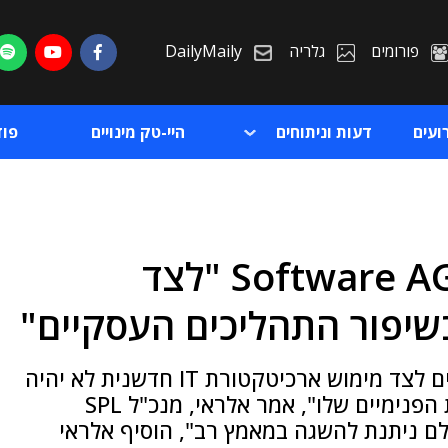
פורומים
גלריה
DailyMaily
ועים
דעות וניתוחים
היי-טק מינויים
פו
ערן אלראי, SPL מקבוצת Software AG "לצד
ת
שיפור התהליכים העסקיים"
ת
"מנמ"ר שלא יידע לשלב ניהול תהליכים עסקיים לצד מימוש ארכיטקטורת IT חדשנית לא יהיה
בעמדה בה הוא יוכל לספק שירותי IT ללקוחות הפנימיים שלו", אמר אלראי, מנכ"ל SPL
וינות קשה אולם ניתנת להשגה במאמץ רב", הוסיף אלראי