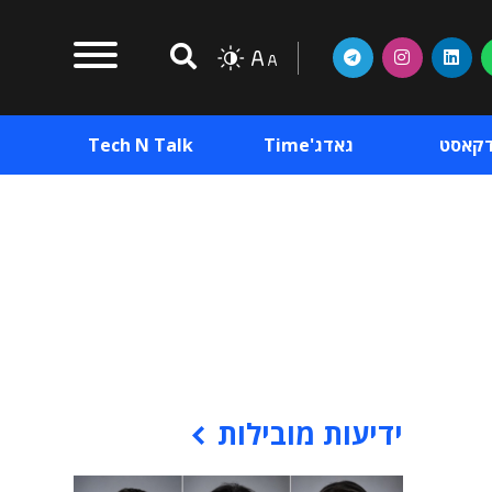
דקאסט
גאדג'Time
Tech N Talk
וכן פרסומי
תוכן פרסומי
וכן פרסומי
ידיעות מובילות