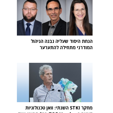
הנחת היסוד שעליה נבנה הניהול
המודרני מתחילה להתערער
מחקר STKI השנתי: וואן טכנולוגיות