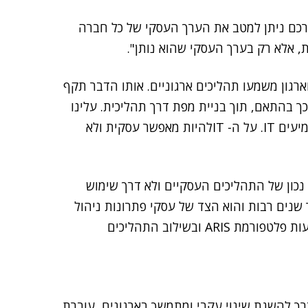
דרכם ניתן למטב את הערך העסקי של כל חברה
, אלא רק בערך העסקי שהוא נותן".
ד של Software AG הוא בארגון, וארגון משמעו תהליכים ארגוניים. אותו הדבר תקף
ך בהתאם, תוך בניית מפת דרך תהליכית. עלינו
לחשוב מחדש למה ארגונים עושים עסקים ולמה הם מטמיעים IT. על ה- ITלהיות מאפשר עסקית ולא
 נכון של התהליכים העסקיים ולא דרך שימוש
ר שנים רבות והוא הצד של עסקי פתרונות ניהול
התהליכים העסקיים, אותו אנחנו מובילים בעולם, באמצעות פלטפורמת ARIS ובשילוב התהליכים
Software, אמר שהדרך להשגת שינוי עקבי ומתמשך בארגונים, עוברת