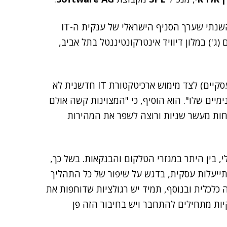
אלראי פתח את ProcessForum 2012, כנס הלקוחות השנתי שערך הסניף הישראלי של ענקית ה-IT
 (ג') במלון דיוויד אינטרקונטיננטל בתל אביב,
לדבריו, "מנמ"ר שלא יידע לשלב BPM (ניהול תהליכים עסקיים) לצד מימוש ארכיטקטורת IT חדשנית לא
ל לספק שירותי IT ללקוחות הפנימיים שלו". הוא הוסיף, כי "המצוינות קשה אולם
 רב. ספורטאי שרץ 100 מטרים בפחות מעשר שניות ורוצה לשפר את המהירות
, בין היתר במגזרי הטלקום והבנקאות. בשל כך,
תייעלות עסקית, בדגש על שיפור של כל התהליך
 כלכלית ובנוסף, תמיד יש רגולציות שדוחפות את
יות מתחילים להתחבר ויש בחיבור הזה פן