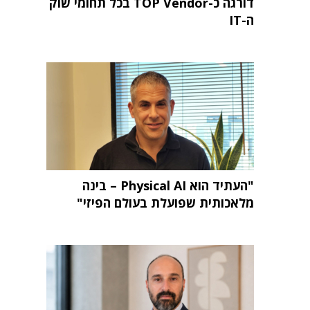
דורגה כ-TOP Vendor בכל תחומי שוק
ה-IT
"העתיד הוא Physical AI – בינה
מלאכותית שפועלת בעולם הפיזי"