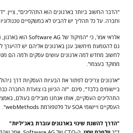
"הדבר החשוב ביותר בארגונים הוא התהליכים", ציין. "
וחברה. על כל תהליך יש להביט לא במשקפיים טכנולוגיות
אלראי אמר, כי "המיקו
גם להטמעת מיחשוב ענן בארגונים אליהם יש להיערך לכ
ממוקד בעצמו".
"ארגונים צריכים לפתור את הבעיות העסקיות דרך ניהול
ביישומים בלבד", סיכם. "זה הכיוון בו צועדת החברה כב
העסקיים ויישומי SOA על פלטפורמת webMethods".
"הדרך להשגת שינוי בארגונים עוברת באג'יליות"
ד"ר
וולפרם יוסט
, ה-CTO של  AG