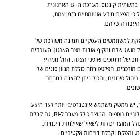
דו"ח שיפותח עבור המחלקות השונות יפותח תוך שימוש בתשתית קוגנוס. מערכת ה-BI הארגונית
יכי הפצת מידע אוטומטיים בזמן אמת,
 העבודה שלהם.
רמה המספקת למשתמשים העסקיים תמונה משולבת של
ל מושג שלם ומקיף אודות מצב הארגון. העובדים
חב של חיתוכים ואופני הצגה, החל ממידע
ם מורכבים. הפלטפורמה כוללת מגוון סוגים של
י ניהול סיכונים, והכול ניתן להצגה במבחר
ונים.
 בבסיס פרויקט ה-BI בבנק ישראל, יש ממשק משתמש אינטגרטיבי יותר לצד היצע
רחב בתחומי ניתוח אנליטי, גרפיקה, חיזוי ושיפורים טכנולוגיים נוספים. המוצר כולל מעבר ל-BI, גם קבלת
טיסטיקה משולבת ו-BI נייד. עוד כולל המוצר יכולות לשאול שאילתות דינמיות,