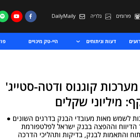
פורומים
גלריה
DailyMaily
ועים
דעות וניתוחים
היי-טק מינויים
פו
מערכות קוגנוס ודטה-סטייג'
ת
: מיליוני שקלים
ת
 2011, צפויות המערכות לשמש מאות מעובדי הבנק בדרגים השונים ●
ך הדיווח וההפצה בבנק ישראל לפלטפורמת
תוח והתאמות לבנק, בדיקות ותהליכי הדרכה