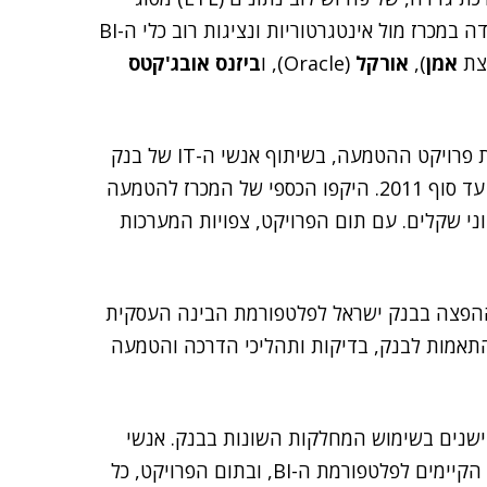
Data Stage – אף היא מבית הענק הכחול. ליבי התמודדה במכרז מול אינטגרטוריות ונציגות רוב כלי ה-BI
וצת
אמן
),
אורקל
(Oracle), ו
ביזנס אובג'קטס
במסגרת ההסכם, תספק ליבי את המערכות וגם תבצע את פרויקט ההטמעה, בשיתוף אנשי ה-IT של בנק
ישראל. הפרויקט יחל בחודשים הקרובים וצפוי להסתיים עד סוף 2011. היקפו הכספי של המכרז להטמעה
וני שקלים. עם תום הפרויקט, צפויות המערכות
וההפצה בבנק ישראל לפלטפורמת הבינה העסקית
 והתאמות לבנק, בדיקות ותהליכי הדרכה והטמעה
שנים בשימוש המחלקות השונות בבנק. אנשי
בנק ישראל יחלו בקרוב בתהליך של הסבת כלל הדו"חות הקיימים לפלטפורמת ה-BI, ובתום הפרויקט, כל