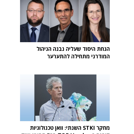
הנחת היסוד שעליה נבנה הניהול
המודרני מתחילה להתערער
מחקר STKI השנתי: וואן טכנולוגיות