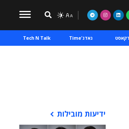
דקאסט
גאדג'Time
Tech N Talk
וכן פרסומי
תוכן פרסומי
וכן פרסומי
ידיעות מובילות