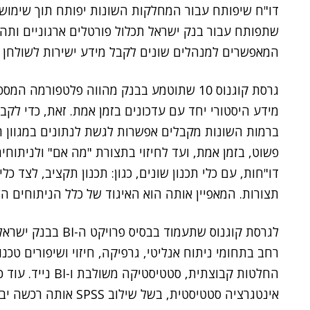
שתפותח עבור בנק ישראל תכלול פורטלים ארגוניים ותהל
המאפשרים למנהלים שונים לקבל מידע ישירות לשולחן
גרסת קוגנוס 10 שתוטמע בבנק מהווה פלטפו
מידע היסטורי יחד עם עדכונים בזמן אמת. זאת, כדי לקב
ברמות השונות מקבלים אפשרות לגשת לנתונים במגוון ר
פשוט, בזמן אמת, ועד לחיזוי בתצורת "מה אם" ולניתוחי
דו"חות, עם כלי תכנון שונים, כגון: תכנון תקציב, לצד כל
תצורות. המאפיין אותה הוא האיגוד של כלל הניתוחים הש
לגרסת קוגנוס שתעמוד
החלטות קבוצתית, סט
אינטגרציה סטטיסטית, בשל שילוב SPSS אותה רכשה יבמ, והפקת וקבלת דו"חות אקטיביים.