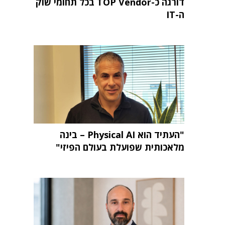
דורגה כ-TOP Vendor בכל תחומי שוק
ה-IT
"העתיד הוא Physical AI – בינה
מלאכותית שפועלת בעולם הפיזי"