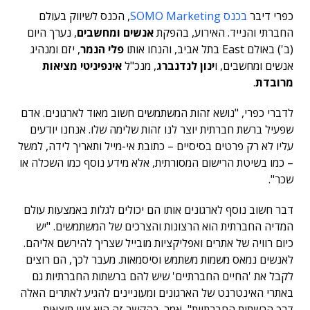
כפרי דיבר
בכנס SOMO Marketing
, הכנס לשיווק בעולם
החברתי והנייד. האירוע, בהפקת
אנשים ומחשבים
, נערך היום
(ב') באולם East בתל אביב, והנחו אותו
פלי הנמר
, יזם ומנהיג
אנשים ומחשבים, ו
ינון לנדנברג
, מנכ"ל
אינפיניטי מציאות
מרובדת
.
לדברי כפרי, "נושא זהות המשתמשים חשוב מאוד לארגונים. אדם
שפעיל ברשת חברתית יוצר לנו זהות שלימה שלו. אנחנו יודעים
עליו לא רק פרטים בסיסיים – כתובת אי-מייל ותאריך לידה, למשל
– כמו בשיטת הרישום המסורתית, אלא מידע נוסף כמו השכלה או
שכר".
דבר חשוב נוסף לארגונים אותו הם יכולים לגלות באמצעות עולם
המדיה החברתית הוא הרצונות והצרכים של המשתמשים. "יש
כיום רוויה של אתרים ואפליקציות מובייל שצריך להירשם אליהם.
לאנשים נמאס משמות משתמש וסיסמאות. מעבר לכך, הם רוצים
לקבל את 'החיים החברתיים' שיש להם ברשתות החברתיות גם
באתרי האינטרנט של הארגונים ומעוניינים להגיע לאתרים האלה
דרך הרשתות החברתיות", אמר. בהקשר זה הוא ציין תוצאות