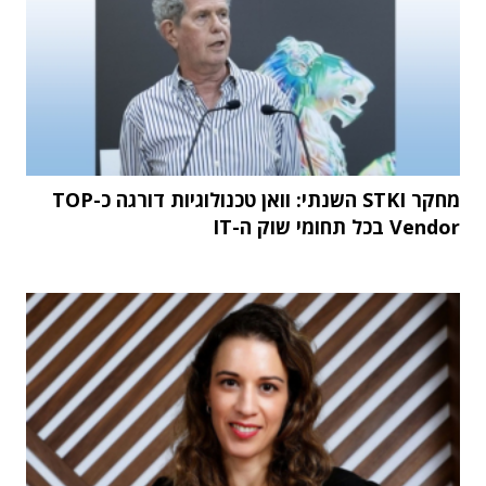
מחקר STKI השנתי: וואן טכנולוגיות דורגה כ-TOP
Vendor בכל תחומי שוק ה-IT