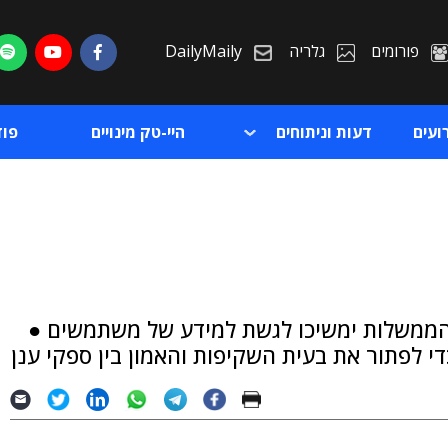
פורומים
גלריה
DailyMaily
ועים
דעות וניתוחים
היי-טק מינויים
פו
ת
הממשלות ימשיכו לגשת למידע של משתמשים ●
ת
י לפתור את בעית השקיפות והאמון בין ספקי ענן