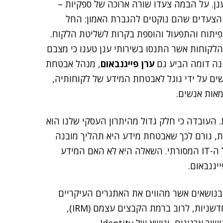
ן. על הבמה צעדו שורה ארוכה של ספקיות –
 הצעדים שהם נוקטים להגברת האמון: החל
הפיתוח והתפעול והוספת בקרות לשליטת הלקוח.
הלקוחות אשר התנסו בשירותי ענן טענו כי מצבם
נה דומה הביע גם
ערן פייגנבאום
, מנהל אבטחת
מאמצים הנעשים על ידי גוגל לאבטחת המידע של לקוחותיה,
מאות אנשים.
 העובדה כי חלק גדול מהיתרון העסקי שלנו הוא
ת, גורם לכך שאבטחת מידע היא תהליך מובנה
ומהווה בסיס חשוב ליתרון עסקי – מה שלא ניתן לומר על ה-IT המסורתי. השאלה היא לא האם המידע
יגנבאום.
ת בנושאים אשר מהווים את האתגרים העיקריים
של עולם הענן – ובמיוחד כלים אשר עוסקים בהצפנות חדשניות, לרוב ברמת הקבצים עצמם (IRM),