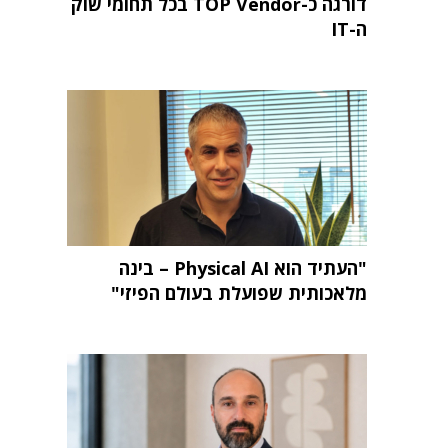
דורגה כ-TOP Vendor בכל תחומי שוק
ה-IT
"העתיד הוא Physical AI – בינה
מלאכותית שפועלת בעולם הפיזי"