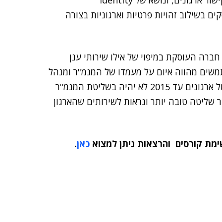
פתרונות להגנת API אשר הופכים להיות מנוע הכרחי בקישור ארגונים, ונושא של Identity
 עוסקים בשילוב זהויות פרטיות וארגוניות בצורה
 חברה העוסקת במיפוי של אילו שירותי ענן
שתמשים מהווה איום על מעמדו של המנמ"ר ומנהל
, כ-35% מכלל תקציב ה-IT של ארגונים עד 2015 לא יהיה בשליטת המנמ"ר
Sky מאפשר לתת למנמ"ר שליטה טובה יותר ונראות לשירותים שהארגון
ימת קורסים והרצאות ניתן למצוא
כאן
.