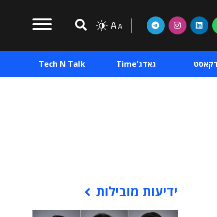
דקאסט
גאדג'Time
Tech N Talk
וכן פרסומי
תוכן פרסומי
וכן פרסומי
ידיעות מובילות