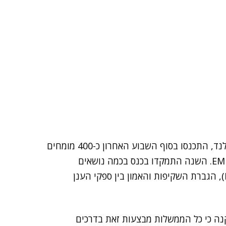
תחת השמיים התמיד מעוננים של אדינבורו, בירת סקוטלנד, התכנסו בסוף השבוע האחרון כ-400 מומחים
לכנס השנתי של ה-Cloud Security Alliance לאזור EMEA. השנה התמקדו בכנס בכמה נושאים
מטרידים: גישת ממשלות למידע פרטי (בהשראת PRISM), הגברת השקיפות והאמון בין ספקי הענן
ה כי כל הממשלות מבצעות זאת בדרכים