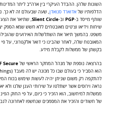
השונות שלהן. ההבדל העיקרי בין ארה"ב ליתר המדינות
הדלפותיו של
אדוארד סנואדן
, שעה שבעולם זה לא כך. ני
שותף מייסד ב-
PGP
וב-
Slient Circle
, שתיאר את הצעד
שיחות וידיאו וצ'טים מאובטחים ללא חשש שמא הספק יצ
משפט. בהמשך תיאר את השתלשלות האירועים שהובילה 
המאובטח שלה, לאחר שהבינו כי דואר אלקטרוני, על פי ה
בקשתן של ממשלות לקבלת מידע.
בהרצאה נוספת של מנהל המחקר הראשי של
F Secure
להתקפה רק משום שניתן יהיה לעשות שימוש בכוח המיחש
נראה וירוסים אשר ישתלטו על שירותי הענן שלנו ולא יא
ממשלות למיחשוב, הוא הזכיר כי כיום, על פי החוק הפי
של חשודים והזכיר את המסמכים שנחשפו לאחרונה לגב