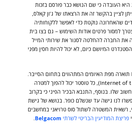
 היא העובדה כי שם הנושא כבר פורסם בזכות
תן לציין בהקשר זה את הרצאתו של ג'ון קאלס,
ים שהאחרונה נוקטת כדי לאפשר ללקוחותיה
טרך למסור פרטים אודות השימוש – גם בצו בית
את החברה להחלטה לסגור את שירותי המייל
סטנדרט המיושם כיום, לא יכול להיות חסין מפני
תוארה מפת האיומים המתהווים בתחום הסייבר.
הוא הסביר כי בעולם שבו כל מכונה יש לה מעבד (Internet of things), כל טוסטר יכול להפוך למטרה
וב שלו. בנוסף, התנבא הבכיר הפיני כי בקרוב
פשרו לנו גישה עד שנשלם כופר. בנושא של גישת
ני, רשאית המשטרה לשתול סוס טרויאני במחשבים
י
פריצת המודיעין הבריטי לשרתי
Belgacom
.