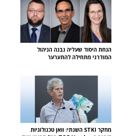
הנחת היסוד שעליה נבנה הניהול
המודרני מתחילה להתערער
מחקר STKI השנתי: וואן טכנולוגיות