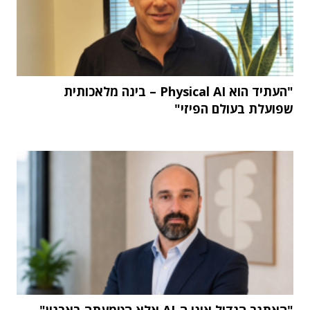
"העתיד הוא Physical AI – בינה מלאכותית
שפועלת בעולם הפיזי"
"האתגר הגדול אינו ה-AI אלא הטמעתה בארגון"