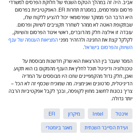
אביב. היה זה במהלך הטקס השנתי של חלוקת הפרסים למשרדי
פרסום ומפרסמים, במסגרת תחרות EFI. האפקטיביות בפרסום
היא הדבר הכי ממוקד שפרסומאי יכול להציע ללקוח שלו,
שבתקופת האטה לא ממהר לשחרר תקציבים לשיווק ופרסום.
עובדה זו אילצה חלק מהדוברים, ראשי איגוד הפרסום והשיווק,
לקלקל קצת את החגיגה ולהזהיר מפני
המציאות העגומה של ענף
השיווק והפרסום בישראל
.
המסר שעבר בין ההרצאות הוא שרק חדשנות מבוססת על
טכנולוגיה ודיגיטל תוכל לחלץ את הענף מהמקום בו הוא תקוע.
ואכן, חלק גדול מהקמפיינים שזכו היו מבוססים על המדיה
הדיגיטלית, סרטונים ואנימציה. מה שמוכיח שכסף זה לא הכל –
צריך נכונות לחשוב מחוץ לקופסה, ובכך לקבל אפקטיביות הרבה
יותר גדולה.
אינטל
Intel
מיקרון
EFI
ועידת הסייבר השנתית
מאגר ביומטרי