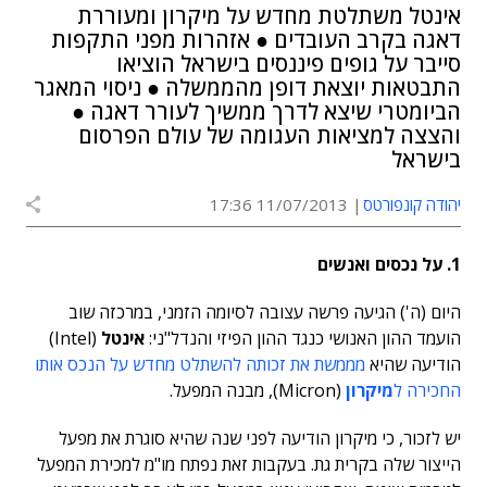
אינטל משתלטת מחדש על מיקרון ומעוררת
דאגה בקרב העובדים ● אזהרות מפני התקפות
סייבר על גופים פיננסים בישראל הוציאו
התבטאות יוצאת דופן מהממשלה ● ניסוי המאגר
הביומטרי שיצא לדרך ממשיך לעורר דאגה ●
והצצה למציאות העגומה של עולם הפרסום
בישראל
יהודה קונפורטס
11/07/2013 17:36
1
. על נכסים ואנשים
היום (ה') הגיעה פרשה עצובה לסיומה הזמני, במרכזה שוב
הועמד ההון האנושי כנגד ההון הפיזי והנדל"ני:
אינטל
(Intel)
הודיעה שהיא
מממשת את זכותה להשתלט מחדש על הנכס אותו
החכירה ל
מיקרון
(Micron), מבנה המפעל.
יש לזכור, כי מיקרון הודיעה לפני שנה שהיא סוגרת את מפעל
הייצור שלה בקרית גת. בעקבות זאת נפתח מו"מ למכירת המפעל