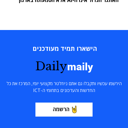
הישארו תמיד מעודכנים
Daily
maily
הירשמו עכשיו ותקבלו גם אתם ניוזלטר מקצועי יומי, המרכז את כל
החדשות והעדכונים בתחומי ה-ICT
הרשמה