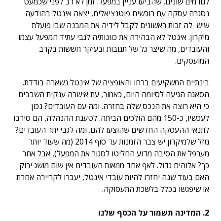
לגורמים שונים, שהביעו עניין במפעל. זמן לא רב לפני שכמעט
נסגרה עסקה עם רוכשים פוטנציאלים, יצאה אינטל בהודעה
שיש לה זכות ראשונים לקבל לידיה את המבנה שבו פועלת
מיקרון. אינטל לא הבהירה את כוונותיה לגבי עתיד המפעל עצמו
והעובדים, מה שיצר גל של תגובות ובעיקר חששות בקרב
המועסקים.
בינתיים המשקיעים ברחו והאופציה של אינטל נשארה בודדת.
הסאגה הגיעה לסיומה היום, כאמור, עת אישרה ענקית השבבים
כי היא רוצה את הנכס שלה בחזרה. ומה עם העובדים? נכון
לעכשיו, כ-150 מהם הולכים הביתה. לטענת ההנהלה, הם סירבו
לתנאי ההעסקה החדשים שהוצעו להם. ומה לגבי יתר העובדים?
מזל שלמיקרון יש צבר הזמנות עד סוף 2014 (מה שעוד יותר
מערפל את הסיבה מדוע החליטו לסגור את המפעל), אבל אחר
כך? אלוהים גדול. לאף אחד ממאות העובדים אין שום מושג ירוק
האם בעוד שנה יחזרו להיות עובדי אינטל, יעברו לקריירה אחרת
או שיפגשו בכלל בלשכת התעסוקה.
2. המדינה תשמור על הכסף שלנו