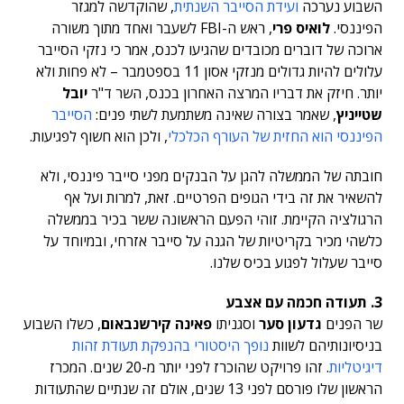
השבוע נערכה
ועידת הסייבר השנתית
, שהוקדשה למגזר
הפיננסי.
לואיס פרי
, ראש ה-FBI לשעבר ואחד מתוך משורה
ארוכה של דוברים מכובדים שהגיעו לכנס, אמר כי נזקי הסייבר
עלולים להיות גדולים מנזקי אסון 11 בספטמבר – לא פחות ולא
יותר. חיזק את דבריו המרצה האחרון בכנס, השר ד"ר
יובל
שטייניץ
, שאמר בצורה שאינה משתמעת לשתי פנים:
הסייבר
הפיננסי הוא החזית של העורף הכלכלי
, ולכן הוא חשוף לפגיעות.
חובתה של הממשלה להגן על הבנקים מפני סייבר פיננסי, ולא
להשאיר את זה בידי הגופים הפרטיים. זאת, למרות ועל אף
הרגולציה הקיימת. זוהי הפעם הראשונה ששר בכיר בממשלה
כלשהי מכיר בקריטיות של הגנה על סייבר אזרחי, ובמיוחד על
סייבר שעלול לפגוע בכיס שלנו.
3. תעודה חכמה עם אצבע
שר הפנים
גדעון סער
וסגניתו
פאינה קירשנבאום
, כשלו השבוע
בניסיונותיהם לשוות
נופך היסטורי בהנפקת תעודת זהות
דיגיטליות
. זהו פרויקט שהוכרז לפני יותר מ-20 שנים. המכרז
הראשון שלו פורסם לפני 13 שנים, אולם זה שנתיים שהתעודות