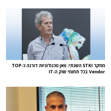
מחקר STKI השנתי: וואן טכנולוגיות דורגה כ-TOP
Vendor בכל תחומי שוק ה-IT