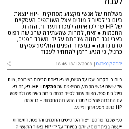
לעבוד
משלחת של אנשי מקצוע מפתקית ו-HP יוצאת
ביום ב' לסיור לימודים אצל השותפים העסקיים
של HP שהלכו איתה למכרז תעודות הזהות
החכמות ● זאת, למרות שהעתירה שהגישה דפוס
בארי נגד החוזה שנחתם על ידי משרד הפנים,
טרם נדונה ● במשרד הפנים החליטו: עסקים
כרגיל, כי הגיע הזמן להתחיל לעבוד
יהודה קונפורטס
18/12/2008 18:46
ביום ב' הקרוב יעלו על מטוס, שיצא לאחת הבירות באירופה, צוות
של שישה אנשי מקצוע, המייצגים את
פתקית
ו-
HP
. לא, זה לא
טיול בית ספר. הצוות אמור לסייר בכמה בירות באירופה ולהיפגש
עם החברות שהלכו למכרז התעודות החכמות – בו זכתה
HP בתום מסע ארוך ומייגע.
כפי שכבר פורסם, ייצור הכרטיסים החכמים והדפסת התעודות
ייעשה בבית דפוס שיוקם במיוחד על ידי HP באזור התעשייה