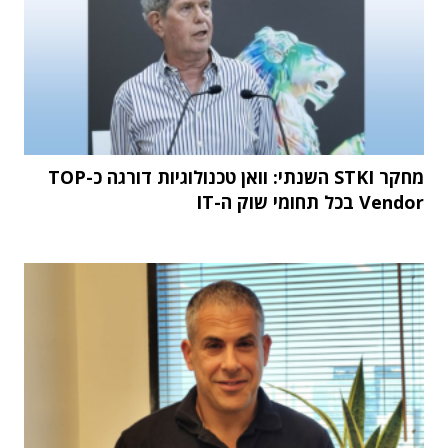
מחקר STKI השנתי: וואן טכנולוגיות דורגה כ-TOP
Vendor בכל תחומי שוק ה-IT