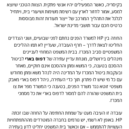
בקיסריה, כאשר המפעילים יהיו אנשי פתקית. הצוות הטכני שיוצא
למסע, אמור לחזור לארץ עם רשימת משימות ושיעורי בית, ויתחיל
לגלגל את התהליך המורכב של ייצור תעודות זהות מבוססות
כרטיס חכם עבור תושבי מדינת ישראל.
החוזה בין HP למשרד הפנים נחתם לפני שבועיים, ושני הצדדים
החליטו לצאת לדרך – חרף העובדה, שעדיין לא תמו ההליכים
המשפטיים סביב המכרז. בבית המשפט המחוזי לעניינים
מינהלים בירושלים, מונחת עדיין עתירה של
דפוס
בארי
לביטול
ההסכם בטענה, כי המשא ומתן וההסכם אינם חוקיים, מאחר
ובעקבות ביטול המכרז על המדינה היה לנהל משא ומתן מחודש
עם כל מי שיש לו פתרון. תוך כדי העתירה, ניהל דפוס בארי מאבק
משפטי זוטא נגד משרד הפנים, בטענה כי המשרד מפר את צו
בית המשפט שהורה להם למסור לדפוס בארי את כל מסמכי
המכרז.
עובדה זו העיבה מעט על שמחת החתימה על החוזה שבו זכתה
HP. באופן לא רשמי, יש גורמים בחברה המוטרדים מההתפתחויות
העשויות להתממש – אם וכאשר בית המשפט יחליט לדון בעתירה