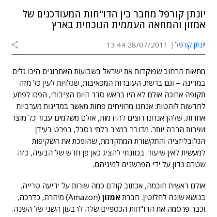
יונתן קורפל מחבר בין הדו"חות המעודכנים של
אמזון והמחאה העממית הנוכחית בארץ
יונתן קורפל
28/07/2011 13:44
מחאות הרחוב שפוקדות את ישראל בשבועות האחרונים היכו גלים
במדינה – וגם ברשת. העובדות המכאיבות, שגלויות לעין כל מזה
תקופה ארוכה אולם לא היו בראש סדר היום הציבורי, הפכו לפתע
לחדשות לוהטות: אנחנו מרוויחים פחות מאשר במדינות מערביות
אחרות, שלהן אנחנו רוצים להידמות, אולם משלמים עבור כל מוצר
ושירות הרבה יותר. מדובר במצב בלתי נסבל, בפרט בעידן
הגלובליזציה והתקשורת המתקדמת, שהופכת את השקיפות
למעשית לאין שיעור. בכוונתי להציג כאן פן חדש של הבעיה, כזה
שטרם נדון על ידי הפרשנים למיניהם.
אולם ראשית חוכמה, אכתוב קודם כמה שורות על ידיעה טרייה,
בנושא שונה לחלוטין. חברת
אמזון
(Amazon) מיהרה, כדרכה,
וכבר פרסמה את הדו"חות הכספיים שלה לרבעון השני של השנה.