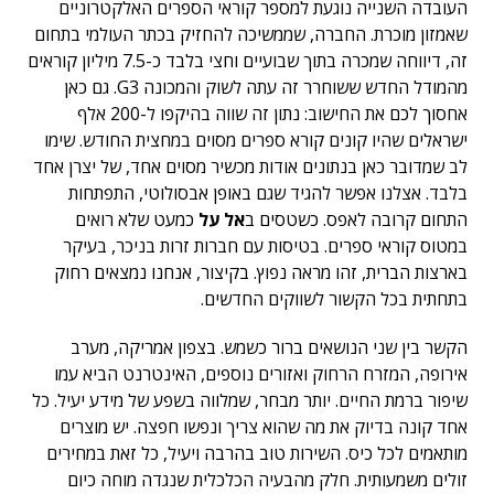
העובדה השנייה נוגעת למספר קוראי הספרים האלקטרוניים
שאמזון מוכרת. החברה, שממשיכה להחזיק בכתר העולמי בתחום
זה, דיווחה שמכרה בתוך שבועיים וחצי בלבד כ-7.5 מיליון קוראים
מהמודל החדש ששוחרר זה עתה לשוק והמכונה G3. גם כאן
אחסוך לכם את החישוב: נתון זה שווה בהיקפו ל-200 אלף
ישראלים שהיו קונים קורא ספרים מסוים במחצית החודש. שימו
לב שמדובר כאן בנתונים אודות מכשיר מסוים אחד, של יצרן אחד
בלבד. אצלנו אפשר להגיד שגם באופן אבסולוטי, התפתחות
התחום קרובה לאפס. כשטסים ב
אל על
כמעט שלא רואים
במטוס קוראי ספרים. בטיסות עם חברות זרות בניכר, בעיקר
בארצות הברית, זהו מראה נפוץ. בקיצור, אנחנו נמצאים רחוק
בתחתית בכל הקשור לשווקים החדשים.
הקשר בין שני הנושאים ברור כשמש. בצפון אמריקה, מערב
אירופה, המזרח הרחוק ואזורים נוספים, האינטרנט הביא עמו
שיפור ברמת החיים. יותר מבחר, שמלווה בשפע של מידע יעיל. כל
אחד קונה בדיוק את מה שהוא צריך ונפשו חפצה. יש מוצרים
מותאמים לכל כיס. השירות טוב בהרבה ויעיל, כל זאת במחירים
זולים משמעותית. חלק מהבעיה הכלכלית שנגדה מוחה כיום