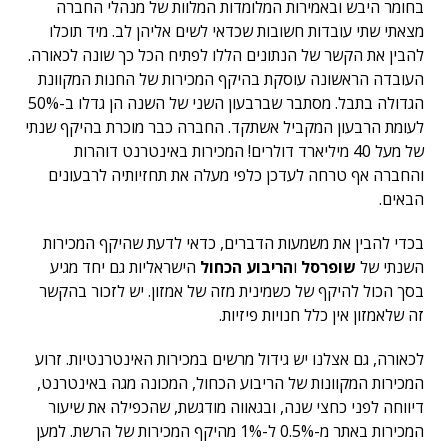
בחומר היבש ובאמירות המלומדות המלוות של מנהלי החברה
מצאתי שתי עובדות חשובות שכדאי לשים אליהן לב. מיד תוכלו
להבין את הקשר של הנתונים הללו לפתיח הכל כך שונה לכאורה.
העובדה הראשונה עוסקת בהיקף המכירות של החנות המקוונת
הגדולה בתבל. מסתבר שברבעון השני של השנה הן גדלו ב-50%
לעומת הרבעון המקביל אשתקד. החברה כבר מוכרת בהיקף שנתי
של מעל 40 מיליארד דולרים! המכירות באינטרנט דוהרות
והחברה אף טרחה לעדכן כלפי מעלה את תחזיותיה לרבעונים
הבאים.
בכדי להבין את משמעות הדברים, כדאי לדעת שהיקף המכירות
השנתי של
שופרסל
ו
הריבוע הכחול
הישראליות גם יחד מגיע
בסך הכול להיקף של כשמינית מזה של אמזון. יש לזכור בהקשר
זה שלאמזון אין כלל חנויות פיזיות.
לכאורה, גם אצלנו יש גידול מרשים במכירות האינטרנטיות. זרוע
המכירות המקוונות של הריבוע הכחול, המכונה מגה באינטרנט,
דיווחה לפני כחצי שנה, ובגאווה מודגשת, שהכפילה את שיעור
המכירות באתר מ-0.5% ל-1% מהיקף המכירות של הרשת. למען