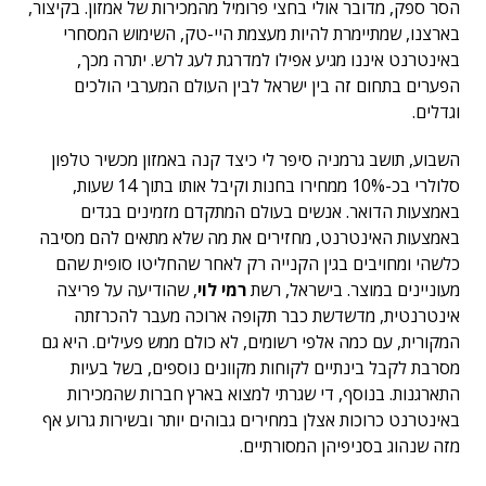
הסר ספק, מדובר אולי בחצי פרומיל מהמכירות של אמזון. בקיצור,
בארצנו, שמתיימרת להיות מעצמת היי-טק, השימוש המסחרי
באינטרנט איננו מגיע אפילו למדרגת לעג לרש. יתרה מכך,
הפערים בתחום זה בין ישראל לבין העולם המערבי הולכים
וגדלים.
השבוע, תושב גרמניה סיפר לי כיצד קנה באמזון מכשיר טלפון
סלולרי בכ-10% ממחירו בחנות וקיבל אותו בתוך 14 שעות,
באמצעות הדואר. אנשים בעולם המתקדם מזמינים בגדים
באמצעות האינטרנט, מחזירים את מה שלא מתאים להם מסיבה
כלשהי ומחויבים בגין הקנייה רק לאחר שהחליטו סופית שהם
מעוניינים במוצר. בישראל, רשת
רמי לוי
, שהודיעה על פריצה
אינטרנטית, מדשדשת כבר תקופה ארוכה מעבר להכרזתה
המקורית, עם כמה אלפי רשומים, לא כולם ממש פעילים. היא גם
מסרבת לקבל בינתיים לקוחות מקוונים נוספים, בשל בעיות
התארגנות. בנוסף, די שגרתי למצוא בארץ חברות שהמכירות
באינטרנט כרוכות אצלן במחירים גבוהים יותר ובשירות גרוע אף
מזה שנהוג בסניפיהן המסורתיים.