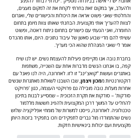
אותנו? יש לי אישה בבית וזה מספיק". יכולתי לבחור להפגע
ולהעלב, אך במקום זאת בחרתי לקחת את זה למקום מעצים,
והחלטתי שאני פשוט אראה את היכולות והכישורים שלי, ואגרום
לצוות להעריך אותי מקצועית. הבחנתי שאותו צוות מיומן בתחום
החומרה, ואני הגעתי עם כישורים בתחום ניתוח דאטה, ופשוט
עשיתי להם מדי שבוע סאשן של עיבוד נתונים. היום, אותו מהנדס
אומר לי שאני המנהלת שהוא הכי מעריך.
בחברת נובה אנו מקיימים פעילות להעצמת נשים. יש לנו שיח
קפה, בו אנחנו הנשים מדברות אחת עם השנייה, משתפות
באתגרים ועושות "קואצ'ינג" זו לזו. לאחרונה, היה לנו פאנל עם
דוקטורנטיות מ
מכון ויצמן
, שבו השבנו לשאלות מאתגרות שנשים
אחרות מעלות. נובה מובילה גם פרויקטי העצמה, כגון 'פרויקט
סודקות' – סודקות את תקרת הזכוכית – שמסייע לבנות בתיכון
להחליט על המשך דרכן המקצועית ולהפיג חששות מללמוד
טכנולוגיה. לאחרונה, גייסנו למשרות של מומחי אפליקציה שלוש
נשים שהתמודדו מול גברים לתפקידים וזכו בתפקיד בזכות היותן
מקצועיות ועם יכולות בינאישיות חזקות.