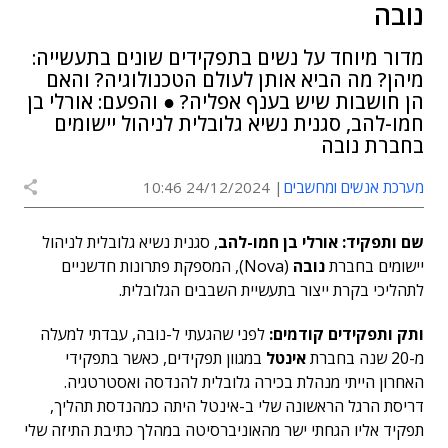
נובה
מדור מיוחד על נשים בתפקידים שונים בתעשייה:
מיהן? מה הביא אותן לעולם הטכנולוגיה? והאם
הן חושבות שיש בענף אפליה? ● והפעם: אורלי בן
חמו-להב, סגנית נשיא גלובלית לניהול יישומים
בחברת נובה
מערכת אנשים ומחשבים
24/12/2024 10:46
שם ותפקיד: אורלי בן חמו-להב
, סגנית נשיא גלובלית לניהול
יישומים בחברת
נובה
(Nova), המספקת פתרונות חדשניים
לתהליכי בקרת ייצור בתעשיית השבבים הגלובלית.
ותק ותפקידים קודמים:
לפני שהגעתי ל-נובה, עבדתי למעלה
מ-20 שנה בחברת
אינטל
במגוון תפקידים, כאשר בתפקידי
האחרון הייתי מנהלת בכירה גלובלית להנדסה ואסטרטגיה.
דריסת הרגל הראשונה שלי ב-אינטל היתה כמהנדסת תהליך,
תפקיד אליו הגחתי ישר מהאוניברסיטה במהלך כתיבת התיזה שלי