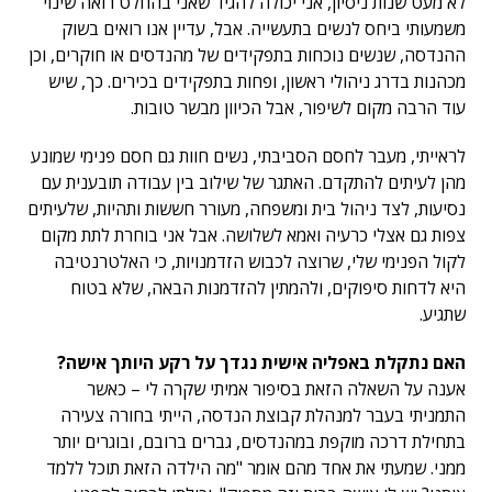
לא מעט שנות ניסיון, אני יכולה להגיד שאני בהחלט רואה שינוי
משמעותי ביחס לנשים בתעשייה. אבל, עדיין אנו רואים בשוק
ההנדסה, שנשים נוכחות בתפקידים של מהנדסים או חוקרים, וכן
מכהנות בדרג ניהולי ראשון, ופחות בתפקידים בכירים. כך, שיש
עוד הרבה מקום לשיפור, אבל הכיוון מבשר טובות.
לראייתי, מעבר לחסם הסביבתי, נשים חוות גם חסם פנימי שמונע
מהן לעיתים להתקדם. האתגר של שילוב בין עבודה תובענית עם
נסיעות, לצד ניהול בית ומשפחה, מעורר חששות ותהיות, שלעיתים
צפות גם אצלי כרעיה ואמא לשלושה. אבל אני בוחרת לתת מקום
לקול הפנימי שלי, שרוצה לכבוש הזדמנויות, כי האלטרנטיבה
היא לדחות סיפוקים, ולהמתין להזדמנות הבאה, שלא בטוח
שתגיע.
האם נתקלת באפליה אישית נגדך על רקע היותך אישה?
אענה על השאלה הזאת בסיפור אמיתי שקרה לי – כאשר
התמניתי בעבר למנהלת קבוצת הנדסה, הייתי בחורה צעירה
בתחילת דרכה מוקפת במהנדסים, גברים ברובם, ובוגרים יותר
ממני. שמעתי את אחד מהם אומר "מה הילדה הזאת תוכל ללמד