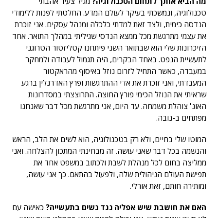
מה הביא אותך לתחום הטכנולוגיה?
מגיל צעיר אהבתי
טכנולוגיה, ונמשכתי בעיקר לעולם המדע. החלטתי לפנות ללימודי
הנדסה כימית, ולצד זאת למדתי כלכלה ומנהל עסקים. אני זוכרת
את עצמי מתרגשת מכל ממצא הנדסי שגיליתי במהלך התואר. אחד
הזיכרונות שלי הוא שבתואר השני פיתחנו קטליזטור הטרוגני
לתעשיית הנפט. באחד הבקרים, היה תגמול לעבודה ולמחקר
במעבדה, כאשר התחיל לזרום נוזל באיסוף מהראקטור
המעבדתי, ואני זוכרת את אדי ההתרגשות ופרץ האדרנלין ברגע
שראיתי את הנוזל הכימי פורץ החוצה. התרוצצתי במסדרונות
האונ' צוהלת משמחה. עד היום, אני מתרגשת מכל דבר שאנחנו
מפתחים ב-נובה.
המוטו שלי בחיים, ולא רק בטכנולוגיה, הוא לשים את הלב, הראש
והנשמה בכל דבר שאני עושה. זה מבחינתי המתכון להצלחה. ואני
ממליצה בחום לכל מנהלת לשבת ולכתוב במשפט אחד את
תפישת העולם הניהולית שלה, ולפעול בהתאם. כך אני עושה,
ומותירה חותם, זאת אורלי.
האם את חושבת שיש אפליה נגד נשים בתעשייה?
כאישה עם