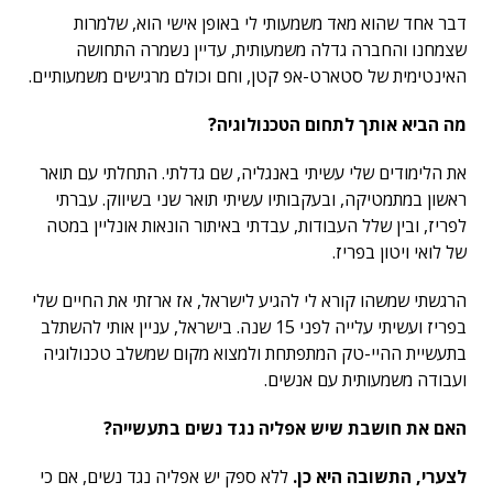
דבר אחד שהוא מאד משמעותי לי באופן אישי הוא, שלמרות
שצמחנו והחברה גדלה משמעותית, עדיין נשמרה התחושה
האינטימית של סטארט-אפ קטן, וחם וכולם מרגישים משמעותיים.
מה הביא אותך לתחום הטכנולוגיה
?
את הלימודים שלי עשיתי באנגליה, שם גדלתי. התחלתי עם תואר
ראשון במתמטיקה, ובעקבותיו עשיתי תואר שני בשיווק. עברתי
לפריז, ובין שלל העבודות, עבדתי באיתור הונאות אונליין במטה
של לואי ויטון בפריז.
הרגשתי שמשהו קורא לי להגיע לישראל, אז ארזתי את החיים שלי
בפריז ועשיתי עלייה לפני 15 שנה. בישראל, עניין אותי להשתלב
בתעשיית ההיי-טק המתפתחת ולמצוא מקום שמשלב טכנולוגיה
ועבודה משמעותית עם אנשים.
האם את חושבת שיש אפליה נגד נשים בתעשייה
?
לצערי, התשובה היא כן.
ללא ספק יש אפליה נגד נשים, אם כי