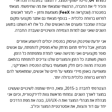
כש
דוד ויס
, מייסד-שותף וסמנכ"ל המוצר בפונטרה פנה אלי
והכיר לי את החברה, הרגשתי שמצאתי את מה שחיפשתי. מצאתי
בפונטרה (שנקראה אז
FeeX
) משמעות וחזון – לעזור לאנשים
לפרוש ברווחה כלכלית – בנוסף מצאתי גם אתגר מקצועי ומקום
עבודה שמכבד ומעצים את האנשים שלו. כל אלו לא השתנו בתשע
השנים שאני שם למרות הצמיחה והשינויים שעברה החברה.
אני יודעת שפינטק ועיסוק בפנסיה יכולים להישמע אפורים
מבחוץ, אבל גיליתי תחום מרתק שלא מפסיק להתפתח, עם אנשים
סופר מקצועיים ואני מרגישה שאני לומדת ומתפתחת כל הזמן.
השוק משתנה כל הזמן והמוצרים שלנו צריכים להתפתח בהתאם.
פונטרה מהווה כיום חלק משמעותי בעולם הפנסיה האמריקני,
ומשפיעה באופן מיידי וממשי על חיים של אנשים, שמתאפשר להם
לפרוש ברווחה כלכלית גדולה יותר.
הצטרפתי לחברה ב-2015, ומאז, הייתי שותפה לשינויים שעשינו
במוצר לאורך השנים. צמחתי מראשת צוות לדירקטורית, וכיום אני
מנהלת את מנהלי המוצר ואת ה-UI/UX, בונה את מפת הדרכים
יחד עם דוד והצוות, את אסטרטגיית המוצר וכיו"ב.