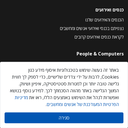
כנסים ואירועים
הכנסים והאירועים שלנו
נצפיתם בכנסי ואירועי אנשים ומחשבים
לקראת כנסים ואירועים קרובים
People & Computers
About Us
באתר זה נעשה שימוש בטכנולוגיות איסוף מידע כגון
Privacy Policy
Cookies, לרבות על ידי צדדים שלישיים, כדי לספק לך חווית
Contact Us
גלישה טובה יותר וכן למטרות סטטיסטיקה, איפיון ושיווק.
Our Events
המשך הגלישה באתר מהווה הסכמתך לכך. למידע נוסף בנושא
ואפשרות לנהל את השימוש באמצעים הללו, ראו את
מדיניות
הפרטיות המעודכנת של אנשים ומחשבים
.
אנשים ומחשבים © 2026 – כל הזכויות שמורות
סגירה
Created by