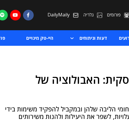
פורומים
גלריה
DailyMaily
ועים
דעות וניתוחים
היי-טק מינויים
פו
קית: האבולוציה של
ת
ת
מי הליבה שלהן ובמקביל להפקיד משימות בידי
עלויות, לשפר את היעילות ולהנות משירותים