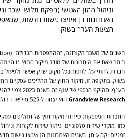
הדרך בשווקים 'קלאסיים' כמו: מוקדי שירו
וניהול ההון האנושי (הפקת תלושי שכר וגיו
האחרונות הן אימצו גישות חדשות, שמאפש
הצעות הערך בשוק
ביתר שאת את היתרונות של מודל מיקור החוץ. זו הייתה
חברות להתייעל, לחסוך בכל מקום שרק אפשר ולפעול באו
בשוק. בתקופה זו, מיקור החוץ של תהליכים עסקיים הת
הענף. ההיקף הכספי של ענף זה בשנת 2023 צפוי להגיע ל-212 מיליארד דולר, ועל פי מחקר של
Grandview Research
הוא יצמח ל-525 מיליארד דולר עד שנת 2030.
החברות המספקות שירותי מיקור חוץ של תהליכים עסקי
כמו: מוקדי שירות טלפוניים, ניהול שירות לקוחות וניהול
זמניים וקבועים). בשנים האחרונות הן אימצו גישות חד