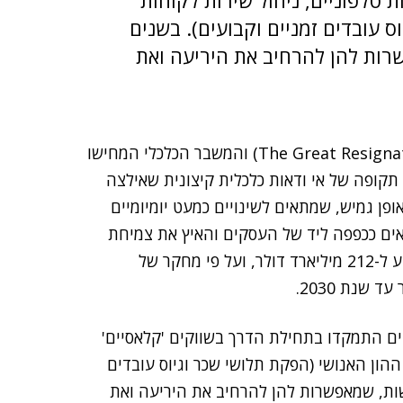
ת טלפוניים, ניהול שירות לקוחות
ס עובדים זמניים וקבועים). בשנים
רות להן להרחיב את היריעה ואת
השנים של משבר הקורונה, "ההתפטרות הגדולה" (The Great Resignation) והמשבר הכלכלי המחישו
 תקופה של אי ודאות כלכלית קיצונית שאילצה
פן גמיש, שמתאים לשינויים כמעט יומיומיים
אים ככפפה ליד של העסקים והאיץ את צמיחת
ים התמקדו בתחילת הדרך בשווקים 'קלאסיים'
 ההון האנושי (הפקת תלושי שכר וגיוס עובדים
שות, שמאפשרות להן להרחיב את היריעה ואת