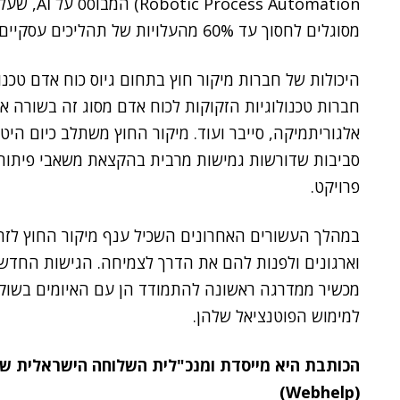
Robotic Process Automation) המבוסס על AI, שעל פי חברת המחקר
מסוגלים לחסוך עד 60% מהעלויות של תהליכים עסקיים.
היכולות של חברות מיקור חוץ בתחום גיוס כוח אדם טכנו
חברות טכנולוגיות הזקוקות לכוח אדם מסוג זה בשורה אר
סביבות שדורשות גמישות מרבית בהקצאת משאבי פיתוח 
פרויקט.
במהלך העשורים האחרונים השכיל ענף מיקור החוץ לזהו
וארגונים ולפנות להם את הדרך לצמיחה. הגישות החד
מכשיר ממדרגה ראשונה להתמודד הן עם האיומים בשוק ו
למימוש הפוטנציאל שלהן.
הכותבת היא מייסדת ומנכ"לית השלוחה הישראלית של 
(Webhelp)