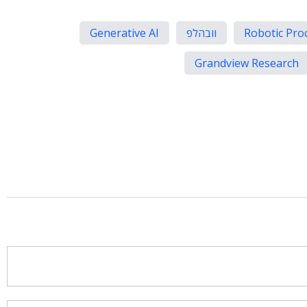
Robotic Pro
וובהלפ
Generative AI
Grandview Research