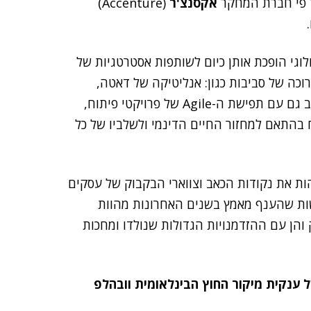
אקסנצ'ר
(Accenture)
לוגי הופכת אותן כיום לשותפות אסטרטגיות של
וכה של סביבות כגון: אנליטיקה של דאטה,
אלגוריתמיקה, סייבר ועוד. מיקור החוץ משתלב כיום היטב גם עם תפישת ה-Agile של פרויקטי פיתוח,
בהתאם למחזור החיים הדינמי ולשלביו של כל
ת את נקודות הכאב וצווארי הבקבוק של עסקים
שות שהענף מאמץ בשנים האחרונות מהוות
הן עם ההזדמנויות הגדולות שנולדו ומחכות
ענקית מיקור החוץ הבינלאומית וובהלפ