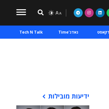
דקאסט
גאדג'Time
Tech N Talk
וכן פרסומי
תוכן פרסומי
וכן פרסומי
ידיעות מובילות