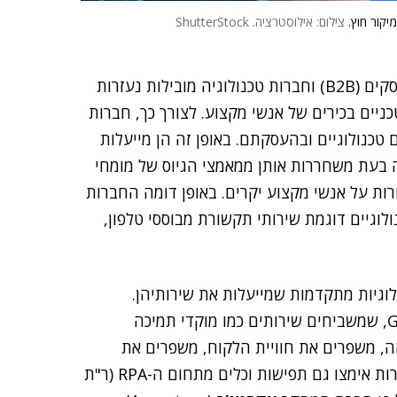
יקור חוץ.
צילום: אילוסטרציה. ShutterStock
חברות מיקור החוץ מתמחות כיום גם בתמיכה טכנית לעסקים (B2B) וחברות טכנולוגיה מובילות נעזרות
ניים בכירים של אנשי מקצוע. לצורך כך, חברות
טכנולוגיים ובהעסקתם. באופן זה הן מייעלות
 בעת משחררות אותן ממאמצי הגיוס של מומחי
ת על אנשי מקצוע יקרים. באופן דומה החברות
לוגיים דוגמת שירותי תקשורת מבוססי טלפון,
לוגיות מתקדמות שמייעלות את שירותיהן.
לדוגמה, הן הטמיעו ומיישמות כלי AI וכלי Generative AI, שמשביחים שירותים כמו מוקדי תמיכה
הה, משפרים את חוויית הלקוח, משפרים את
שביעות הרצון שלו ואת האטרקטיביות של החברה. החברות אימצו גם תפישות וכלים מתחום ה-RPA (ר"ת