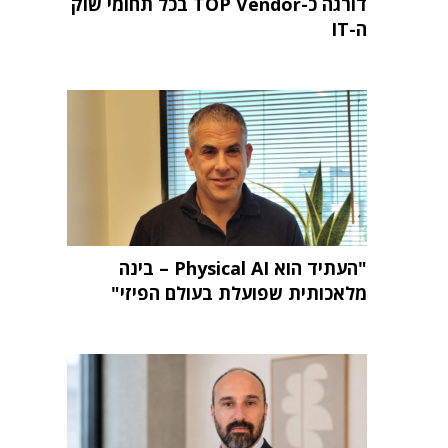
דורגה כ-TOP Vendor בכל תחומי שוק
ה-IT
"העתיד הוא Physical AI – בינה
מלאכותית שפועלת בעולם הפיזי"