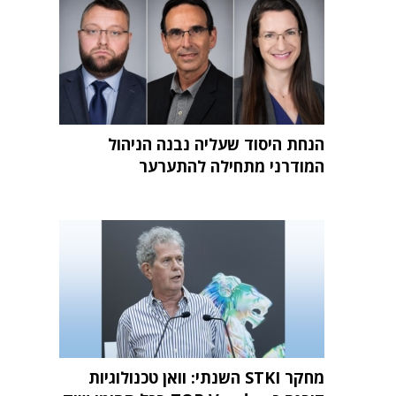
הנחת היסוד שעליה נבנה הניהול
המודרני מתחילה להתערער
מחקר STKI השנתי: וואן טכנולוגיות