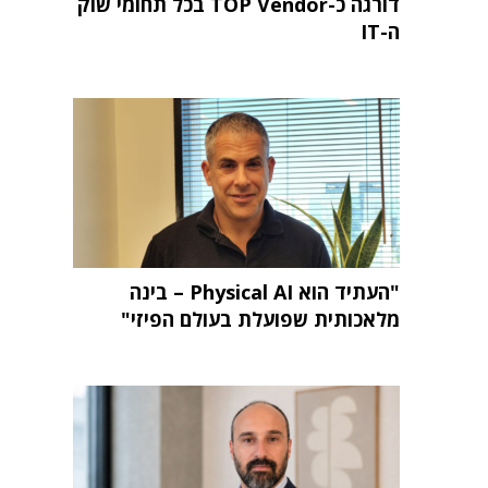
דורגה כ-TOP Vendor בכל תחומי שוק
ה-IT
"העתיד הוא Physical AI – בינה
מלאכותית שפועלת בעולם הפיזי"