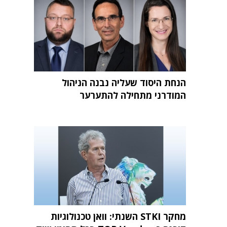
הנחת היסוד שעליה נבנה הניהול
המודרני מתחילה להתערער
מחקר STKI השנתי: וואן טכנולוגיות