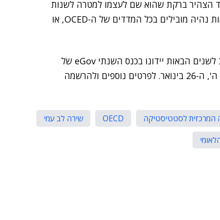
רד הצהיר ברקת שהוא שם לעצמו למטרה לשנות
את המציאות. יש לקוות שהוא יצליח, כדי שבפעמים הבאות נהיה מובילים בכל המדדים של ה-OCED, או
תוכניות העבודה של הממשלה בנושא השקעות בתקשוב לשנים הבאות יידונו בכנס השנתי eGov של
אנשים ומחשבים ומערך הדיגיטל הלאומי, שיתקיים ביום ה', ה-26 בינואר. לפרטים נוספים ולהרשמה
המרכזית לסטטיסטיקה
OECD
שירה לב עמי
לאומי