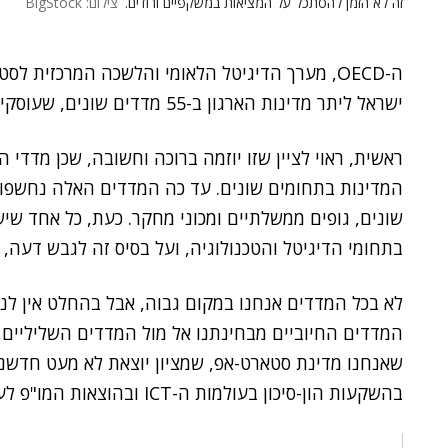
זה לא הזמן להסתכל על המציאות במשקפיים ורודים.
צילום: BigStock
ה-OECD, מערך הדיגיטל הלאומי והלשכה המרכזית לסטטיסטיקה
ישראל ליתר מדינות הארגון ב-55 מדדים שונים, שעוסקים בדיגיטל ובטכנולוגיה.
המדינות בתחומים שונים. עד כה המדדים האלה נחשפו 
שונים, גופים ממשלתיים ומכוני מחקר. כעת, כל אחד שיש 
בתחומי הדיגיטל והטכנולוגיה, ועל בסיס זה לגבש דעה,
לא בכל המדדים אנחנו במקום גבוה, אבל בהחלט אין לנו
המדדים החיוביים מבחינתנו אל מול המדדים השליליים, 
שאנחנו מדינת סטארט-אפ, שמציון יוצאת לא מעט חדשנו
בהשקעות הון-סיכון בעולמות ה-ICT ובהוצאות המו"פ לעסקים.