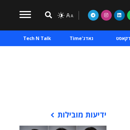
דקאסט
גאדג'Time
Tech N Talk
וכן פרסומי
תוכן פרסומי
וכן פרסומי
ידיעות מובילות