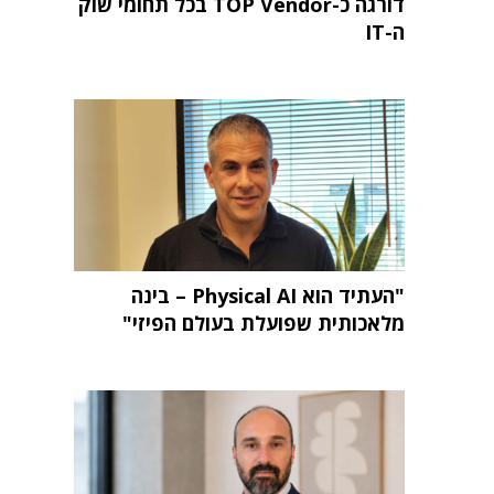
דורגה כ-TOP Vendor בכל תחומי שוק
ה-IT
"העתיד הוא Physical AI – בינה
מלאכותית שפועלת בעולם הפיזי"