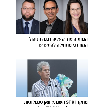
הנחת היסוד שעליה נבנה הניהול
המודרני מתחילה להתערער
מחקר STKI השנתי: וואן טכנולוגיות