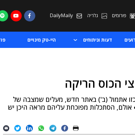
פורומים
גלריה
DailyMaily
ועים
דעות וניתוחים
היי-טק מינויים
פו
צי הכוס הריקה
ת
יטל והטכנולוגיה של ה-OECD, שרוכזו אתמול (ב') באתר חדש, מעלים שמצבה של
ת
אולם, הסתכלות מפוכחת עליהם מראה היכן יש