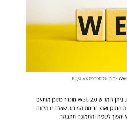
צילום: אילוסטרציה BigStock
נעמוד על עוד מספר הבדלים. בהמשך לדוגמה האחרונה, ניתן לומר ש-Web 2.0 מוגדר כתוכן מותאם
להגדיר את מהות התוכן ואופן זרימת המידע. שאלה זו תלווה