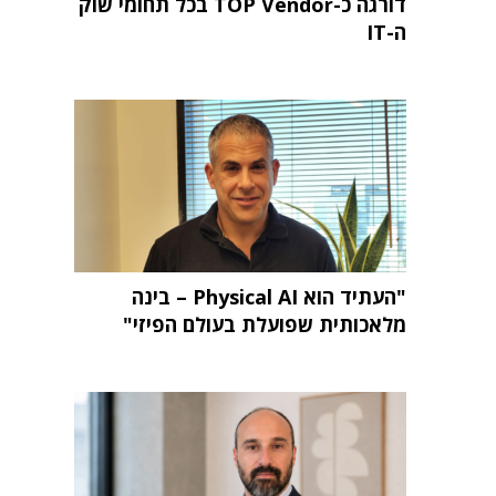
דורגה כ-TOP Vendor בכל תחומי שוק
ה-IT
"העתיד הוא Physical AI – בינה
מלאכותית שפועלת בעולם הפיזי"