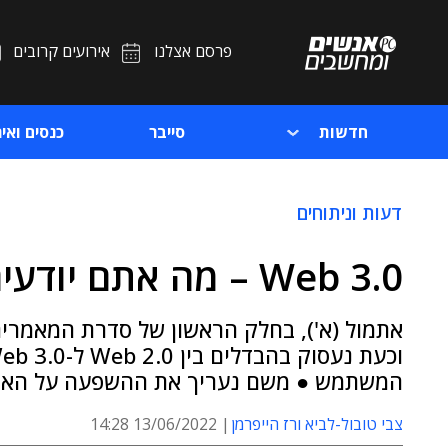
פרסם אצלנו
אירועים קרובים
חדשות
סייבר
כנסים ואיר
דעות וניתוחים
Web 3.0 – מה אתם יודעים עליו?
המשתמש ● משם נעריך את ההשפעה על הארג
צבי טובול-לביא ורז הייפרמן
13/06/2022 14:28