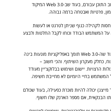
נקודת המפתח ב-Web 2.0 הייתה תיוג משתמשים ומיטוב התוכן עבורם, בעוד שב-Web 3.0 המיקוד
ון, פרטיות ואבטחה ברמה גבוהה.
לות והתייחסות לקהילה כגוף שניתן לטרגט או לעשות
ניה שלו, ב-Web 3.0 המיקוד הוא על המשתמש הבודד וכוחו לקבל החלטות ולבצע
סוגי האפליקציות ב-Web 2.0 היו אפליקציות סגורות, בעוד שה-Web 3.0 תומך באפליקציות מונעות בינה
וח, כחלק מעקרון השיתוף. והכי חשוב –
ות הרצויות. יישום ושימוש בבלוקצ'יין מעודד
 המשתמש בחיי היומיום לא מחייבת חשיפה.
יצג) יכולה להיות מוכרת כפעילה, בעוד שכולם
תו הבנקאית, אם מספר הארנק שלו חשוף.