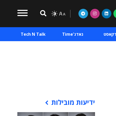
דקאסט
גאדג'Time
Tech N Talk
וכן פרסומי
תוכן פרסומי
וכן פרסומי
ידיעות מובילות