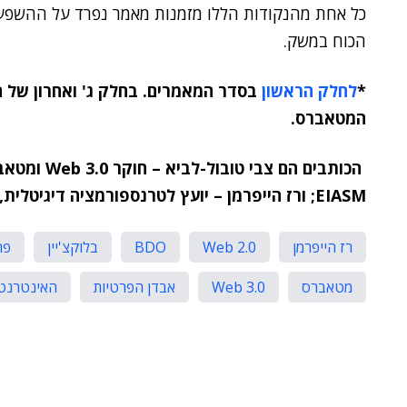
כל אחת מהנקודות הללו מזמנות מאמר נפרד על ההשפעה 
הכוח במשק.
*
לחלק הראשון
בסדר המאמרים.
בחלק ג' ואחרון של 
המטאברס.
EIASM; ורז הייפרמן – יועץ לטרנספורמציה דיגיטלית, BDO
רז הייפרמן
Web 2.0
BDO
בלוקצ'יין
פר
מטאברס
Web 3.0
אבדן הפרטיות
האינטרנט