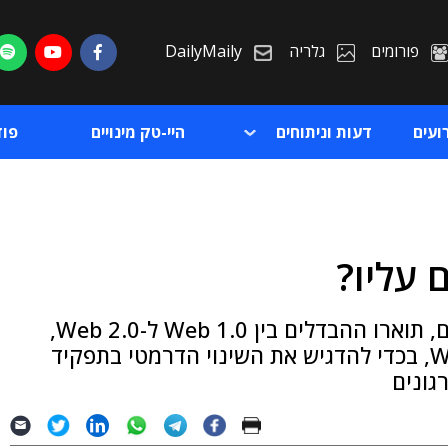
פורומים
גלריה
DailyMaily
ועים
דעות וניתוחים
היי-טק מינויים
פו
ת
אתמול (א'), בחלק הראשון של סדרת המאמרים, תוארו ההבדלים בין Web 1.0 ל-Web 2.0,
ת
וכעת נעסוק בהבדלים בין Web 2.0 ל-Web 3.0, בכדי להדגיש את השינוי הדרמטי בתפקיד
ונים