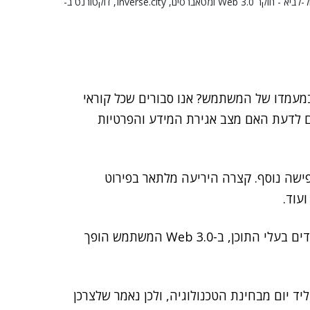
מימין לשמאל: רז הייפרמן - יועץ לטרנספורמציה דיגיטלית, BDO ; צבי טובול-לביא - חוקר Web 3.0 ומטאברסים, Inverse.city, דוקטורנט ב-
מעמדו של המשתמש? אנו סבורים שכל קוראי
לוא העוצמה את ה-Web 2.0, ומבקשים לדעת האם מצב אגירת המידע והפרטיות
תפישה נוסף. קצרה היריעה מלתאר בפירוט
עוד.
אם ב-Web 2.0 הדגשנו שהמשתמש הוא המוצר והתאגידים בעלי התוכן, ב-Web 3.0 המשתמש הופך
יד יום מבחינת הטכנולוגיה, ולכן נאמר שלצרכן