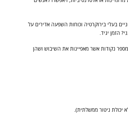
וירטואליות מדומיינות או אלטרנטיביות, ויאפשרו לאנשים
יים בעלי בירוקרטיה וכוחות השפעה אדירים על
 הזמן יגיד.
 בקצרה את התפתחות ה-Web 3.0, נציג מספר נקודות אשר מאפיינות את השיבוש ושהן
 יכולת ניטור ממשלתית).