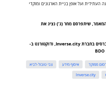
העתידית ועל אופן בניית הארגונים ומוקדי
המאמר, שיתפרסם מחר (ג') נציג את
הכותבים הם צבי טובול-לביא – חוקר Web 3.0 ומטאברסים בחברת Inverse.city, ודוקטורנט ב-
סום ממוקד
איסוף מידע
צבי טובול-לביא
Inverse.city