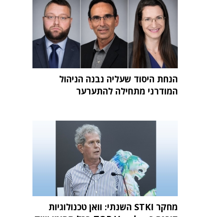
הנחת היסוד שעליה נבנה הניהול
המודרני מתחילה להתערער
מחקר STKI השנתי: וואן טכנולוגיות