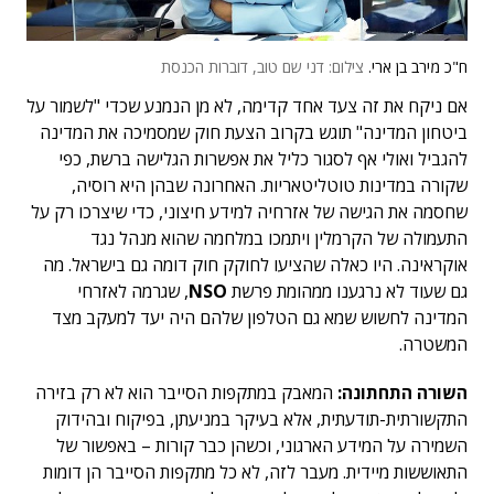
ח"כ מירב בן ארי.
צילום: דני שם טוב, דוברות הכנסת
אם ניקח את זה צעד אחד קדימה, לא מן הנמנע שכדי "לשמור על
ביטחון המדינה" תוגש בקרוב הצעת חוק שמסמיכה את המדינה
להגביל ואולי אף לסגור כליל את אפשרות הגלישה ברשת, כפי
שקורה במדינות טוטליטאריות. האחרונה שבהן היא רוסיה,
שחסמה את הגישה של אזרחיה למידע חיצוני, כדי שיצרכו רק על
התעמולה של הקרמלין ויתמכו במלחמה שהוא מנהל נגד
אוקראינה. היו כאלה שהציעו לחוקק חוק דומה גם בישראל. מה
גם שעוד לא נרגענו ממהומת פרשת
NSO
, שגרמה לאזרחי
המדינה לחשוש שמא גם הטלפון שלהם היה יעד למעקב מצד
המשטרה.
השורה התחתונה:
המאבק במתקפות הסייבר הוא לא רק בזירה
התקשורתית-תודעתית, אלא בעיקר במניעתן, בפיקוח ובהידוק
השמירה על המידע הארגוני, וכשהן כבר קורות – באפשור של
התאוששות מיידית. מעבר לזה, לא כל מתקפות הסייבר הן דומות