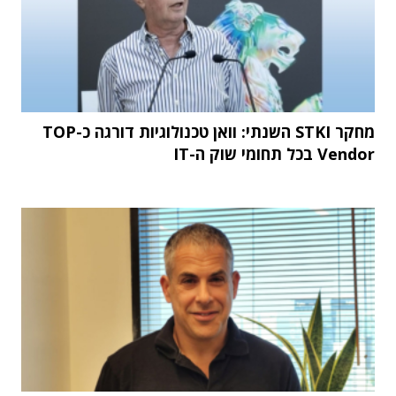
מחקר STKI השנתי: וואן טכנולוגיות דורגה כ-TOP
Vendor בכל תחומי שוק ה-IT