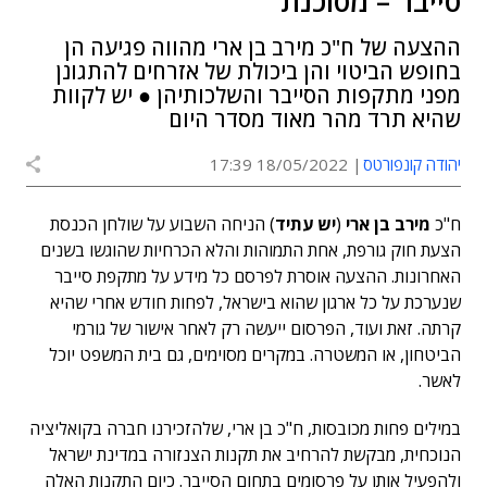
סייבר – מסוכנת
ההצעה של ח"כ מירב בן ארי מהווה פגיעה הן
בחופש הביטוי והן ביכולת של אזרחים להתגונן
מפני מתקפות הסייבר והשלכותיהן ● יש לקוות
שהיא תרד מהר מאוד מסדר היום
יהודה קונפורטס
18/05/2022 17:39
ח"כ
מירב בן ארי
(
יש עתיד
) הניחה השבוע על שולחן הכנסת
הצעת חוק גורפת, אחת התמוהות והלא הכרחיות שהוגשו בשנים
האחרונות. ההצעה אוסרת לפרסם כל מידע על מתקפת סייבר
שנערכת על כל ארגון שהוא בישראל, לפחות חודש אחרי שהיא
קרתה. זאת ועוד, הפרסום ייעשה רק לאחר אישור של גורמי
הביטחון, או המשטרה. במקרים מסוימים, גם בית המשפט יוכל
לאשר.
במילים פחות מכובסות, ח"כ בן ארי, שלהזכירנו חברה בקואליציה
הנוכחית, מבקשת להרחיב את תקנות הצנזורה במדינת ישראל
ולהפעיל אותן על פרסומים בתחום הסייבר. כיום התקנות האלה