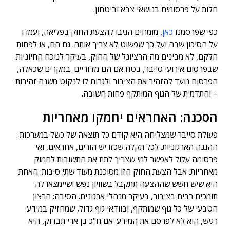
חלות על פרסומים בנושאי צבא וביטחון.
כפי שפרסמנו
כאן
, מומחים הגיבו להצעת החוק בפליאה, ועמדו
על הסיכון שבה ועל כך שפשוט לא צריך אותה. גם הם, או לפחות
חלקם, לא מבינים מה הרציונל של החוק, בעיקר לנוכח החיוניות
שבפרסום אירועי סייבר, בטח אם הם מז'וריים. במקרים שכאלה,
הפרסום נועד להזהיר את הציבור ולגרום לו לנקוט משנה זהירות
– והתדמית של הגוף המותקף פחות חשובה.
הסכנה: האחראים יחמקו מאחריות
פעולת סייבר שמצליחה היא קודם כל תוצאה של כשל במערכות
ההגנה הארגוניות. לכל תקלה שכזו יש הורים, אחראים, ואי
פרסומה עלול לאפשר למי שצריך לתת את התשובות לחמוק
מאחריות. אבל הצעת החוק הזו מסוכנת מעוד שתי סיבות: האחת
היא שיש חשש שההצעה תתקבל בשוויון נפש ושיימצאו לה
תומכים רבים בציבור, בעיקר מנהלי ארגונים. הסיבה: הרצון
הטבעי של כל גוף שמותקף, ובוודאי גוף גדול, שמחזיק במידע
רגיש, הוא לא לפרסם את המידע. אם ח"כ בן ארי תבדוק, היא