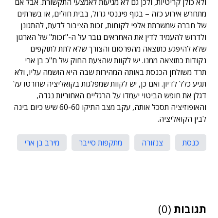
ולא כולן קריטיות, ולכן גם לא מגיעות לאמצעי התקשורת. אבל אם
מתחרש אירוע כזה – בגוף פיננסי גדול, בבית חולים, או בשרתים
של חברה שמשרתת אלפי לקוחות, זכות הציבור לדעת, להתגונן
ולדרוש להעמיד לדין את האחראים גובר על ה-"זכות" של הארגון
שלא להיפגע כתוצאה מהפרסום והצורך שלא לתת לתוקפים
נקודות כתוצאה ממנו. יש לקוות שהצעת החוק של ח"כ בן ארי
תרד משולחן הכנסת באותה המהירות שבה היא הושמה עליו, ולא
תגיע כלל לדיון. ואם כן, יש לקוות שמפלגות בקואליציה שחרטו על
דגלן את חופש הביטוי יעמדו על הרגליים האחוריות נגדה,
והאופוזיציה תסכל אותה, עקב מצב התיקו 60-60 שיש כיום בינה
לבין הקואליציה.
כנסת
צנזורה
מתקפות סייבר
מירב בן ארי
תגובות
(0)