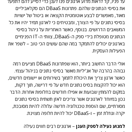
על פניו, קל לראות מדוע ארגונים פנו לענן כדי לסייע להם לתפעל
את בסיסי הנתונים שלהם. פתרונות DBaaS הם סקלאביליים
מאוד, מאפשרים לבצע אוטומטית הקצאה או ביטול של ישויות
בסיסי נתונים על פי הצורך, ומבטיחים כי לארגון תמיד יהיו את כל
המשאבים הדרושים. בנוסף, כאשר האחריות על ניהול בסיסי
הנתונים מטופלת בידי ספק ה-DBaaS, צוותי ה-IT הפנימיים
בארגונים יכולים להתמקד במה שהם עושים הכי טוב – לשפר את
הפעילות העסקית.
אולי הדבר החשוב ביותר, הוא שפתרונות DBaaS מציעים רמה
גבוהה בהרבה של אג'יליות מאשר בסיסי נתונים בניהול עצמי.
כאשר ארגון צריך את היכולת לתמוך בשירותים או יישומים חדשים,
הוא יכול להקצות בסיס נתונים חדש על פי דרישה, תוך דקות,
במקום להמתין שבועות או אפילו חודשים בחלופות אחרות. הדבר
נכון במיוחד לארגונים אשר צריכים לאזן תשתית בסיסי נתונים
מסורתיים, שם הוספת טכנולוגיה חדשה עלולה להיות מסובכת,
יקרה וגוזלת זמן – ו-DBaaS יכול להיות חלופה מצוינת.
למנוע נעילה לספק הענן
–
ארגונים רבים חווים נעילה