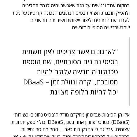
במקום אחד ונגישים על מנת שאפשר יהיה לנהל תהליכים
ולהפיק תובנות. תשתית בסיס הנתונים הנכונה קריטית על מנת
לעבוד עם הנתונים וליצור יישומים ושירותים חדשניים
שהמשתמשים הסופיים דורשים.
"לארגונים אשר צריכים לאזן תשתית
בסיסי נתונים מסורתיים, שם הוספת
טכנולוגיה חדשה עלולה להיות
מסובכת, יקרה וגוזלת זמן – DBaaS
יכול להיות חלופה מצוינת
אלו הן הסיבות שבזכותן מתקדם מודל ה'בסיס נתונים-כשירות'
(DBaaS). כמו כל פתרון אחר בענן, DBaaS יכול לספק יתרונות
עצומים, אבל גם לייצר נקודות כאב – החל מחוסר גמישות
בתמחור ועד להתחייבות לספק יחיד. בעוד שהביקוש ל-DBaaS