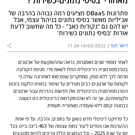
מאחורי 'בסיסי נתונים-כשירות'?
פתרונות DBaaS מציעים רמה גבוהה בהרבה של
אג'יליות מאשר בסיסי נתונים בניהול עצמי, אבל
יש להם גם "נקודות כאב" - כל מה שחשוב לדעת
אודות 'בסיסי נתונים כשירות'
ליאור תגור
16/03/2022 11:26
לאחר מספר שנים מאתגרות, נראה שההשקעות של ארגונים
בטרנספורמציה הדיגיטלית החלו לשאת פרי. מגיפת הקורונה
תרמה לכך ללא ספק. ממחקרים שפורסמו לאחרונה עולה כי
לקוחות של ארגונים רבים מעידים על שיפור בחווית הלקוח בזכות
הטרנספורמציה הדיגיטלית. אלו חדשות נהדרות עבור ארגונים
ולקוחותיהם, אך זה לא שההתקדמות הדיגיטלית הזו הושגה
כבמטה קסם ללא שעמדה מאחוריה תשתית.
כל פרויקט דיגיטלי חדש נשען על נתונים, והרבה. על פי אחת
ההערכות אנו צפויים ליצור כמות עצומה של 463 ג'יגה בייט בכל
יום עד שנת 2025 – וכל הנתונים הללו צריכים להיות מקובצים