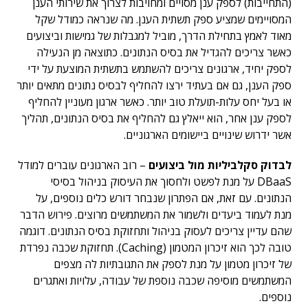
(התחייבות) לספק ענן מסויים ומחויבות לצרוך את שירותי הענן
המסויימים שמציע ספק תשתית הענן. מה שנראה כמודל שקל
מאוד לאמץ בתחילת הדרך, מוביל למגבלות של גמישות וביצועים
כאשר צריכים להגדיל את בסיס הנתונים. כתוצאה מן הנעילה
לספק יחיד, ארגונים צריכים להשתמש בתשתית המוצעת על ידי
ספק הענן, גם אם בעתיד ירצו להחליף לבסיס נתונים מתאים יותר
או בעל יחס עלות-תועלת טוב יותר. כאשר ארגון מעוניין להחליף
לספק ענן אחר, הוא ייאלץ גם להחליף את בסיס הנתונים, תהליך
אשר ידרוש שינויים ביישומים הארגוניים.
לבדוק סקלביליות מול ביצועים
– רוב הארגונים עוברים למודל
DBaaS על מנת לפשט ולחסוך את העיסוק בניהול בסיסי
הנתונים. עם זאת, אם הפתרון שנבחר דורש כלים נוספים, על
מנת לעמוד ביעדים ולשמור את המשתמשים מרוצים. פירוש הדבר
שהם עדיין צריכים לעסוק בניהול ותחזוקת בסיס הנתונים. דוגמה
טובה לכך הוא זיכרון המטמון (Caching). תחזוקת שכבה נפרדת
של זיכרון מטמון על מנת לספק את התגובתיות לה מצפים
המשתמשים מוסיפה שכבה נוספת של עבודה, עלויות ואתגרים
נוספים.