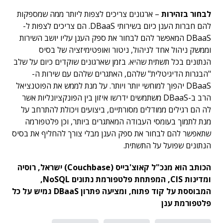
לבחור בזהירות
– ארגונים צריכים לצפות ליותר ממה שמספקות
להם חברות הענן כיום בשירותי DBaaS. הם צריכים לצפות ל-
DBaaS המאפשר להם לבחור את ספק הענן עליו יושב השירות
וממשק ניהול אחד לניהול, ניטור ואופטימיזציה של בסיס
הנתונים בכל תשתית שהיא. בזמן שארגונים שוקדים כיום על שלב
"הבגרות הדיגיטלית" שלהם, האתגרים שלהם עם שירות ה-
DBaaS יהפוך למוחשי יותר ויותר. על מנת לממש את הפוטנציאל
הרב ב-DBaaS משתמשים ידרשו איזון בין הפונקציונליות אשר
לה הם רגילים ממודלים מסורתיים, ביצועים ויכולת להתרחב על
מנת לתמוך בעומסי העבודה המאתגרים ביותר, וכן פלטפורמה
שתאפשר להם לבחור את ספק הענן מבלי צורך להחליף את בסיס
הנתונים שפועל על התשתית.
הכותב הוא מנכ"ל קאוצ'בייס (Couchbase) ישראל, רוסיה
ומדינות CIS, המפתחת פלטפורמת נתונים NoSQL,
המבוססת על קוד פתוח, ומציעה פתרון DBaaS גמיש על כל
פלטפורמת ענן