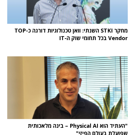
מחקר STKI השנתי: וואן טכנולוגיות דורגה כ-TOP
Vendor בכל תחומי שוק ה-IT
"העתיד הוא Physical AI – בינה מלאכותית
שפועלת בעולם הפיזי"