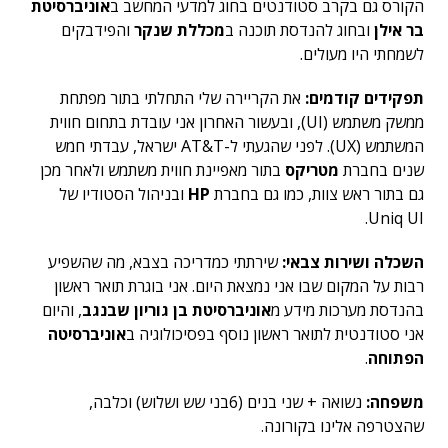
הקורס גם בקרב סטודנטים בחוג למדעי המחשב ב
אוניברסיטת
בר אילן
ובחוג להנדסת תוכנה ב
מכללת שנקר
והפידבקים
לשמחתי היו מעולים.
תפקידים קודמים:
את הקריירה שלי התחלתי בתור מפתחת
ממשק משתמש (UI), ובעשור האחרון אני עובדת בתחום חווית
המשתמש (UX). לפני שהגעתי ל-AT&T ישראל, עבדתי חמש
שנים בחברת
מטריקס
בתור מאפיינת חווית משתמש ולאחר מכן
גם בתור ראש צוות, כמו גם בחברת
HP
ובניהול הסטודיו של
Uniq UI.
השכלה ושירות צבאי:
שירתתי כמדריכה בצבא, מה שהשפיע
רבות על המקום שבו אני נמצאת היום. אני בוגרת תואר ראשון
בהנדסת מערכות מידע מ
אוניברסיטת בן גוריון שבנגב
, והיום
אני סטודנטית לתואר ראשון נוסף בפסיכולוגיה ב
אוניברסיטה
הפתוחה
.
משפחה:
נשואה + שני בנים (6בני שש ושלוש) וכלבה,
שהצטרפה אלינו בקורונה.