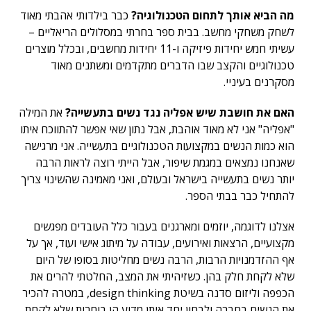
מה הביא אותך לתחום הטכנולוגיה?
כבר בילדותי אהבתי מאוד
לשחק משחקי מחשב. בבית ספר בחרתי במסלולים הריאליים –
עשיתי חמש יחידות פיזיקה ו-11 יחידות מחשבים, ובכלל מוצרים
טכנולוגיים והקצב שבו הדברים מתקדמים ומשתנים מאוד
מסקרנים בעיניי.
האם את חושבת שיש אפליה נגד נשים בתעשייה?
את המילה
"אפליה" אני לא מאוד אוהבת, אבל נתון שאי אפשר להתווכח איתו
הוא כמות הנשים במקצועות הטכנולוגיים בתעשייה. אני מרגישה
שאנחנו נמצאים במגמת שיפור, אבל הייתי רוצה לראות הרבה
יותר נשים בתעשייה בישראל ובעולם, ואני מאמינה שהשינוי צריך
להתחיל כבר בבתי הספר.
אצלנו לדוגמה, יוזמים ומארגנים בעבור כלל העובדים מפגשים
מקצועיים, הרצאות ואירועים, עבודה על מיתוג אישי ועוד, אך על
אף ההזדמנויות הרבות, הרבה נשים מחליטות בסופו של היום
שלא לקחת חלק בהן. כשזיהיתי את המצב, החלטתי להרים את
הכפפה וליזום סדנה בשיטת design thinking, במטרה להכיר
את הנשים בחברה ולבחון יחד איתן מדוע הן בוחרות שלא לקחת