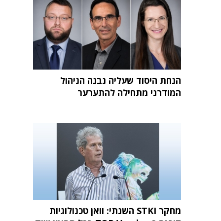
הנחת היסוד שעליה נבנה הניהול
המודרני מתחילה להתערער
מחקר STKI השנתי: וואן טכנולוגיות