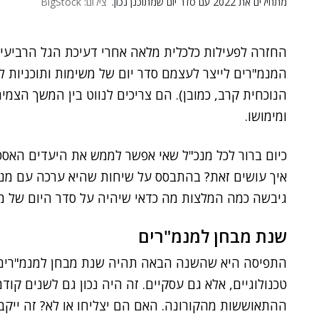
מתחילים את 2022 עם סדר יום שמתוכנן נכון.
צילום: BigStock
החזרה לפעילות כלכלית מלאה אחרי דעיכת הגל הרביעי
המנמ"רים לייצר לעצמם סדר יום של משימות ותוכניות
הנוכחית קרב, כמובן). הם צריכים לנווט בין המשך הצמי
ומימושו.
כיום ברור לכל מנכ"ל שאי אפשר לממש את היעדים האסטר
איך עושים זאת? בהתבסס על שיחות שהיא ערכה עם מנכ
גיבשה כמה המלצות מה כדאי שיהיה על סדר היום של מנהלי
שנת מבחן למנמ"רים
התפיסה היא שהשנה הבאה תהיה שנת מבחן למנמ"רים –
טכנולוגיים, אלא גם עסקיים. זה היה נכון גם לשנים קוד
ההתאוששות מהקורונה. האם הם יצליחו או לא? זה ייק