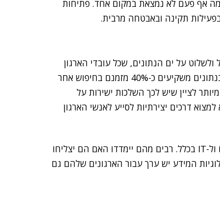
ה אף פעם לא נמצאת במקום אחד. פתיחות
בפעילות תקינה ובאבטחה מרבית.
 ולשלוט על ים הנתונים, שכל עובדי הארגון
מוצפים בו. סקר אחרון של מק'ינזי מגלה שהמשתמשים בנתונים משקיעים כ-40% מזמנם בחיפוש אחר
מיותר לציין שיש לכך השלכות ישירות על
למצוא דרכים יצירתיות לסייע לאנשי הארגון
2022 תהיה שנה מאתגרת למנמ"רים ול-IT בכלל. רבים מהם יימדדו האם הם יצליחו
גיות המידע יש ערך עבור הארגונים שלהם גם