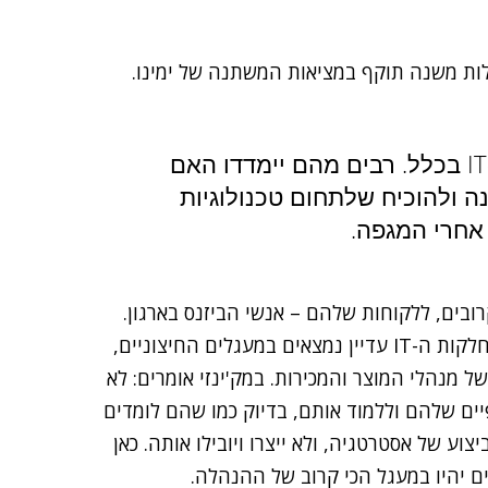
לות משנה תוקף במציאות המשתנה של ימינו.
2022 תהיה שנה מאתגרת למנמ"רים ול-IT בכלל. רבים מהם יימדדו האם
 ולהוכיח שלתחום טכנולוגיות
אחרי המגפה.
בים, ללקוחות שלהם – אנשי הביזנס בארגון.
זה מסר שמועבר למנמ"רים לא אחת, אבל בפועל, הם ומחלקות ה-IT עדיין נמצאים במעגלים החיצוניים,
מנהלי המוצר והמכירות. במק'ינזי אומרים: לא
יים שלהם וללמוד אותם, בדיוק כמו שהם לומדים
וע של אסטרטגיה, ולא ייצרו ויובילו אותה. כאן
ם יהיו במעגל הכי קרוב של ההנהלה.