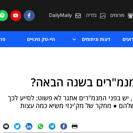
פורומים
גלריה
DailyMaily
ועים
דעות וניתוחים
היי-טק מינויים
פו
מנמ"רים בשנה הבאה?
ת
וצלחת להיי-טק בכלל ול-IT בפרט, יש בפני המנמ"רים אתגר לא פשוט: לסייע לכך
ת
ים שלהם ● מחקר של מק'ינזי משיא כמה עצות