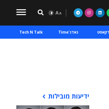
דקאסט
גאדג'Time
Tech N Talk
וכן פרסומי
תוכן פרסומי
וכן פרסומי
ידיעות מובילות