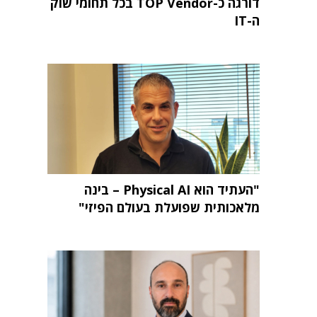
דורגה כ-TOP Vendor בכל תחומי שוק
ה-IT
"העתיד הוא Physical AI – בינה
מלאכותית שפועלת בעולם הפיזי"