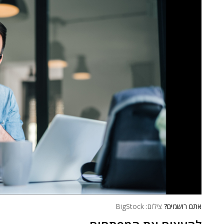
אתם רושמים?
צילום: BigStock