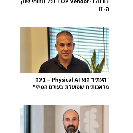
דורגה כ-TOP Vendor בכל תחומי שוק
ה-IT
"העתיד הוא Physical AI – בינה
מלאכותית שפועלת בעולם הפיזי"