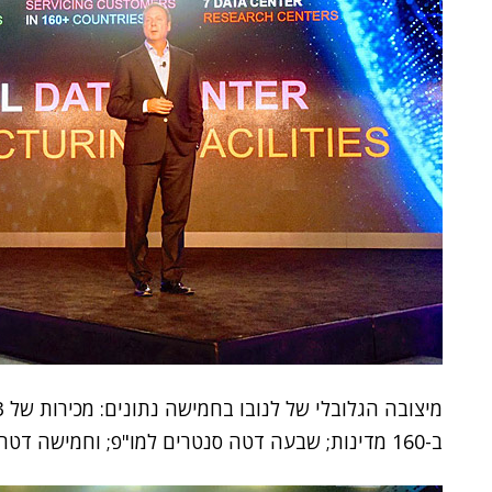
ב-160 מדינות; שבעה דטה סנטרים למו"פ; וחמישה דטה סנטרים לייצור.