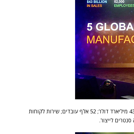
מיצובה הגלובלי של לנובו בחמישה נתונים: מכירות של 43 מיליארד דולר; 52 אלף עובדים; שירות לקוחות