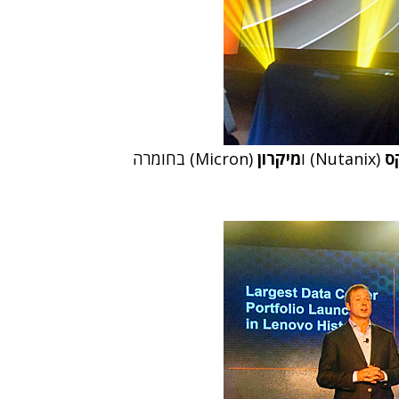
ס
(Nutanix) ו
מיקרון
(Micron) בחומרה