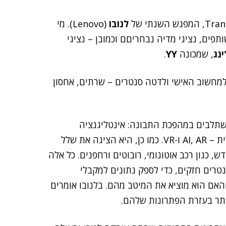
לנובו
(Lenovo). מי
תפים, נציגי מדיה נבחריםם וכמובן – נציגי
ינג
, שמכונה
YY
.
למחשוב האישי ולדטה סנטרים – שרתים, אחסון
תלבים במהפכת התבונה: אינטליגנציה
מלאכותית, מציאות רבודה ומציאות וירטואלית. או, באנגלית – AI, AR ו-VR. כמו כן, היא הציגה את שלל
 כגון רכב אוטונומי, רובוטים ורחפנים. כל אלה
נטרים חזקים, כדי לספק נתונים למקבלי
אם הוא מוציא את המיטב מהם. בלנובו אומרים
תר בעזרת הפתרונות שלהם.