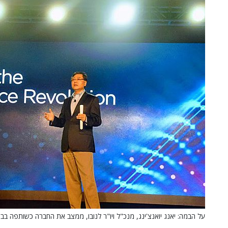
על הבמה: יאנג יואנצ'ינג, מנכ"ל ויו"ר לנובו, ממצב את החברה כשותפה ב