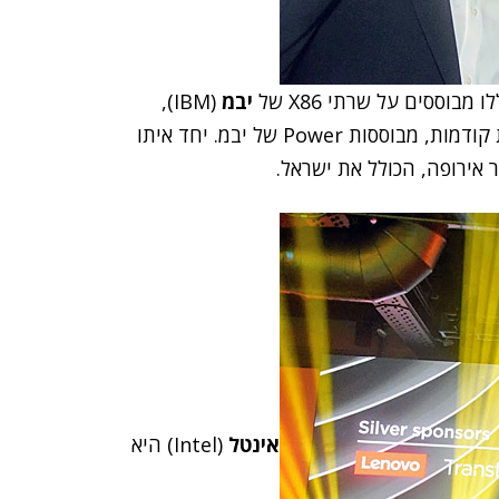
ססים על שרתי X86 של
יבמ
(IBM),
המיועדים לדטה סנטרים של לנובו. אלה החליפו מערכות קודמות, מבוססות Power של יבמ. יחד איתו
 אירופה, הכולל את ישראל.
אינטל
(Intel) היא