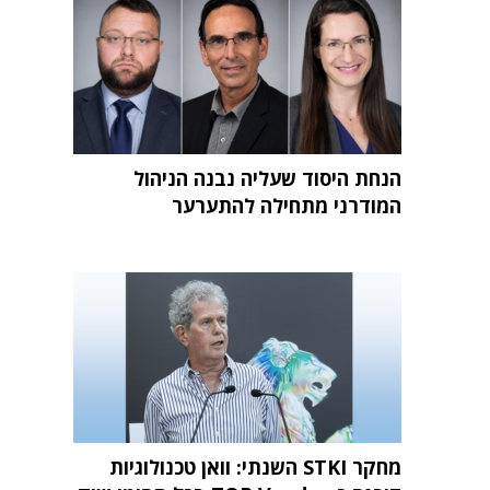
הנחת היסוד שעליה נבנה הניהול
המודרני מתחילה להתערער
מחקר STKI השנתי: וואן טכנולוגיות