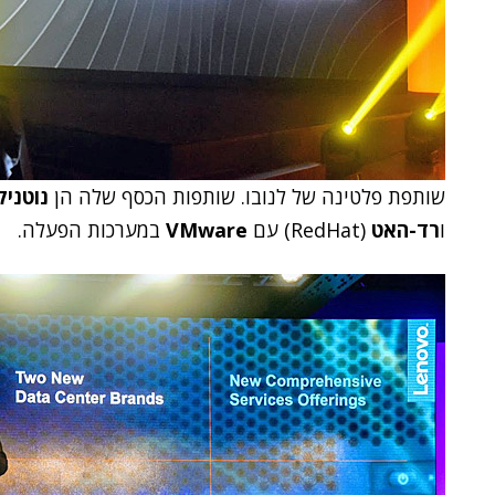
שותפת פלטינה של לנובו. שותפות הכסף שלה הן
נוטניק
ו
רד-האט
(RedHat) עם
VMware
במערכות הפעלה.