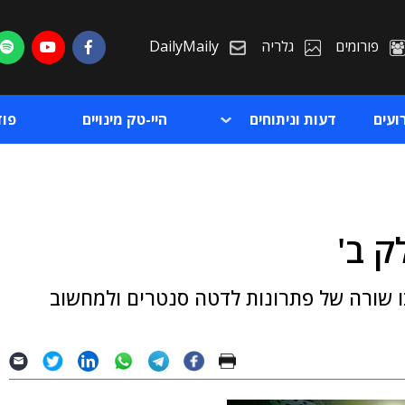
פורומים
גלריה
DailyMaily
ועים
דעות וניתוחים
היי-טק מינויים
פו
ק ב'
ת
ו שורה של פתרונות לדטה סנטרים ולמחשוב
ת