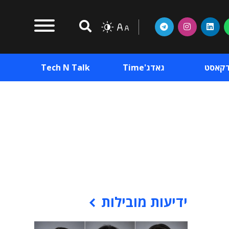
דקאסט
גאדג'Time
Tech N Talk
וכן פרסומי
תוכן פרסומי
וכן פרסומי
ידיעות מובילות